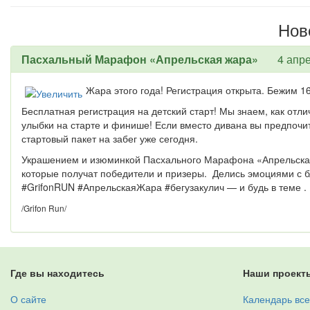
Нов
Пасхальный Марафон «Апрельская жара»
4 апр
Жара этого года! Регистрация открыта. Бежим 1
Бесплатная регистрация на детский старт! Мы знаем, как отл
улыбки на старте и финише! Если вместо дивана вы предпочит
стартовый пакет на забег уже сегодня.
Украшением и изюминкой Пасхального Марафона «Апрельская 
которые получат победители и призеры. Делись эмоциями с 
#GrifonRUN #АпрельскаяЖара #бегузакулич — и будь в теме .
/Grifon Run/
Где вы находитесь
Наши проект
О сайте
Календарь все