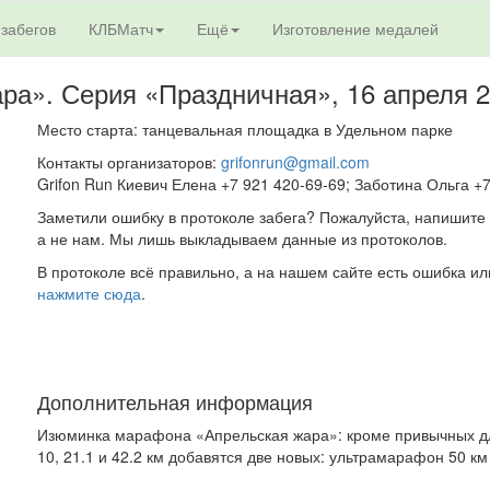
 забегов
КЛБМатч
Ещё
Изготовление медалей
ра». Серия «Праздничная»,
16 апреля 
Место старта: танцевальная площадка в Удельном парке
Контакты организаторов:
grifonrun@gmail.com
Grifon Run Киевич Елена +7 921 420-69-69; Заботина Ольга +
Заметили ошибку в протоколе забега? Пожалуйста, напишите 
а не нам. Мы лишь выкладываем данные из протоколов.
В протоколе всё правильно, а на нашем сайте есть ошибка ил
нажмите сюда
.
Дополнительная информация
Изюминка марафона «Апрельская жара»: кроме привычных для
10, 21.1 и 42.2 км добавятся две новых: ультрамарафон 50 км 