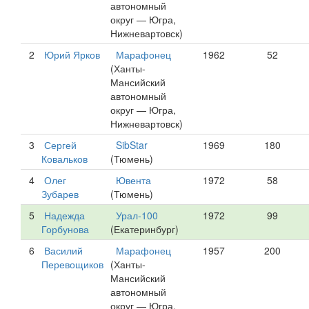
автономный
округ — Югра,
Нижневартовск)
2
Юрий Ярков
Марафонец
1962
52
(Ханты-
Мансийский
автономный
округ — Югра,
Нижневартовск)
3
Сергей
SibStar
1969
180
Ковальков
(Тюмень)
4
Олег
Ювента
1972
58
Зубарев
(Тюмень)
5
Надежда
Урал-100
1972
99
Горбунова
(Екатеринбург)
6
Василий
Марафонец
1957
200
Перевощиков
(Ханты-
Мансийский
автономный
округ — Югра,