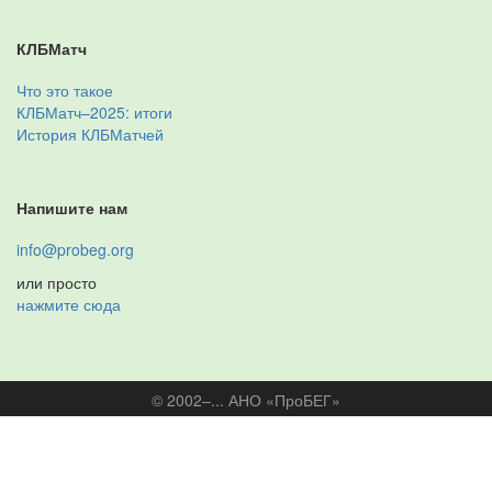
КЛБМатч
Что это такое
КЛБМатч–2025: итоги
История КЛБМатчей
Напишите нам
info@probeg.org
или просто
нажмите сюда
© 2002–... АНО «ПроБЕГ»