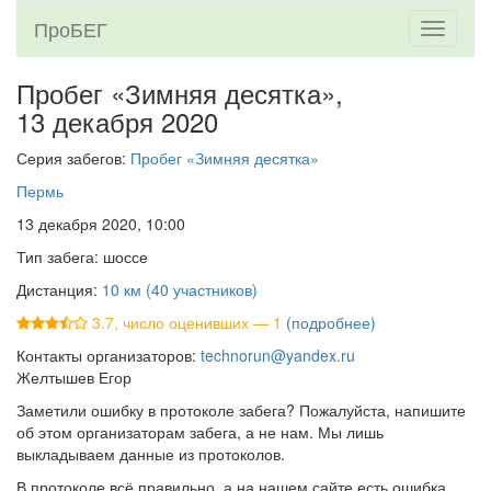
ПроБЕГ
Toggle
navigati
Пробег «Зимняя десятка»,
13 декабря 2020
Серия забегов:
Пробег «Зимняя десятка»
Пермь
13 декабря 2020, 10:00
Тип забега: шоссе
Дистанция:
10 км (40 участников)
3.7, число оценивших — 1
(подробнее)
Контакты организаторов:
technorun@yandex.ru
Желтышев Егор
Заметили ошибку в протоколе забега? Пожалуйста, напишите
об этом организаторам забега, а не нам. Мы лишь
выкладываем данные из протоколов.
В протоколе всё правильно, а на нашем сайте есть ошибка