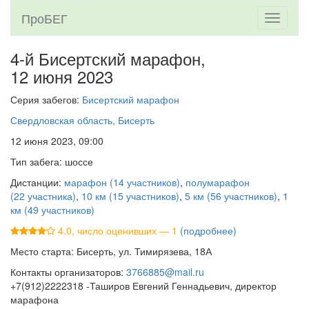
ПроБЕГ
Toggle
navigati
4-й Бисертский марафон,
12 июня 2023
Серия забегов:
Бисертский марафон
Свердловская область, Бисерть
12 июня 2023, 09:00
Тип забега: шоссе
Дистанции:
марафон (14 участников)
,
полумарафон
(22 участника)
,
10 км (15 участников)
,
5 км (56 участников)
,
1
км (49 участников)
4.0, число оценивших — 1
(подробнее)
Место старта: Бисерть, ул. Тимирязева, 18А
Контакты организаторов:
3766885@mail.ru
+7(912)2222318 -Таширов Евгений Геннадьевич, директор
марафона