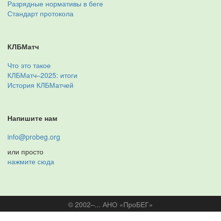
Разрядные нормативы в беге
Стандарт протокола
КЛБМатч
Что это такое
КЛБМатч–2025: итоги
История КЛБМатчей
Напишите нам
info@probeg.org
или просто
нажмите сюда
© 2002–... АНО «ПроБЕГ»