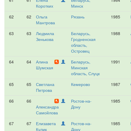
61
61
Елена
Беларусь,
1984
Коротких
Минск
62
62
Ольга
Рязань
1985
Мантрова
63
63
Людмила
Беларусь,
1988
Зенькова
Гродненская
область,
Островец
64
64
Алина
Беларусь,
1991
Шумская
Минская
область, Слуцк
65
65
Светлана
Кемерово
1987
Петрова
66
66
Ростов-на-
1985
Александра
Дону
Самойлова
67
67
Елизавета
Ростов-на-
1985
Кулик
Дону