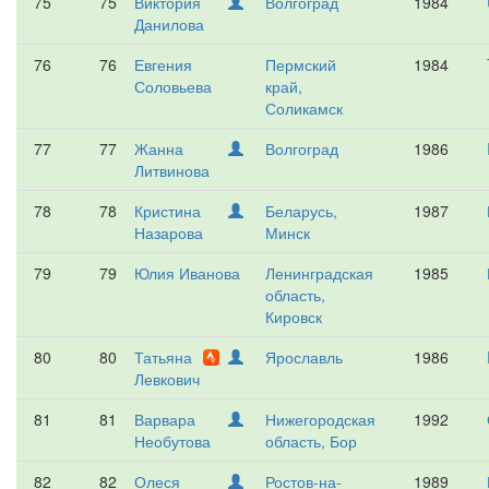
75
75
Виктория
Волгоград
1984
Данилова
76
76
Евгения
Пермский
1984
Соловьева
край,
Соликамск
77
77
Жанна
Волгоград
1986
Литвинова
78
78
Кристина
Беларусь,
1987
Назарова
Минск
79
79
Юлия Иванова
Ленинградская
1985
область,
Кировск
80
80
Татьяна
Ярославль
1986
Левкович
81
81
Варвара
Нижегородская
1992
Необутова
область, Бор
82
82
Олеся
Ростов-на-
1989