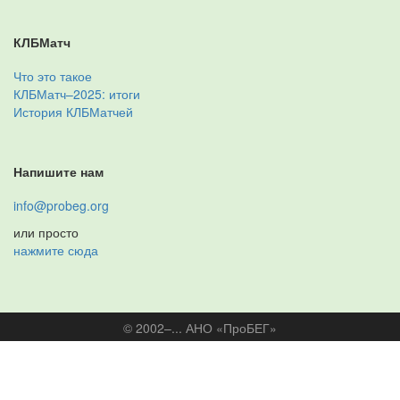
КЛБМатч
Что это такое
КЛБМатч–2025: итоги
История КЛБМатчей
Напишите нам
info@probeg.org
или просто
нажмите сюда
© 2002–... АНО «ПроБЕГ»