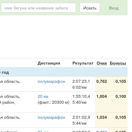
Искать
Вход
я
Дистанция
Результат
Очки
Бонусы
 год
я область,
полумарафон
2:07:23,1
0,762
0,105
6:02/км
я область,
20 км
1:55:10,4
1,004
0,100
й район,
(факт.: 20300 м)
5:40/км
я область,
полумарафон
2:01:02,9
1,034
0,105
5:44/км