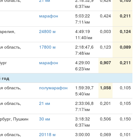
я область,
21 км
2:18:52,9
0,424
0,105
6:37/км
марафон
5:03:22
0,424
0,211
7:11/км
арелия,
24800 м
4:49:19
0,003
0,124
11:40/км
я область,
17800 м
2:18:47,6
0,123
0,089
7:48/км
ург
марафон
4:29:00
0,907
0,211
6:23/км
 год
я область,
полумарафон
1:59:39,7
1,058
0,105
5:40/км
я область,
21 км
2:33:06,8
0,201
0,105
7:17/км
ербург, Пушкин
30 км
3:18:32
0,506
0,150
6:37/км
я область,
20118 м
3:00:00
0,069
0,101