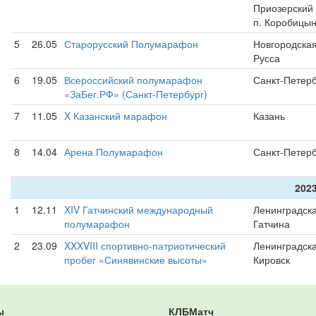
Приозерский 
п. Коробицы
5
26.05
Старорусский Полумарафон
Новгородская
Русса
6
19.05
Всероссийский полумарафон
Санкт-Петерб
«ЗаБег.РФ» (Санкт-Петербург)
7
11.05
X Казанский марафон
Казань
8
14.04
Арена Полумарафон
Санкт-Петерб
2023
1
12.11
XIV Гатчинский международный
Ленинградска
полумарафон
Гатчина
2
23.09
XXXVIII спортивно-патриотический
Ленинградска
пробег «Синявинские высоты»
Кировск
ы
КЛБМатч