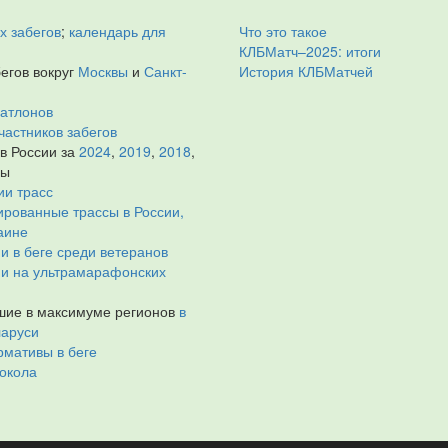
х забегов
;
календарь для
Что это такое
КЛБМатч–2025: итоги
егов вокруг
Москвы
и
Санкт-
История КЛБМатчей
иатлонов
частников забегов
 в России за
2024
,
2019
,
2018
,
ды
ии трасс
рованные трассы в России,
аине
и в беге среди ветеранов
ии на ультрамарафонских
ие в максимуме регионов
в
ларуси
мативы в беге
окола