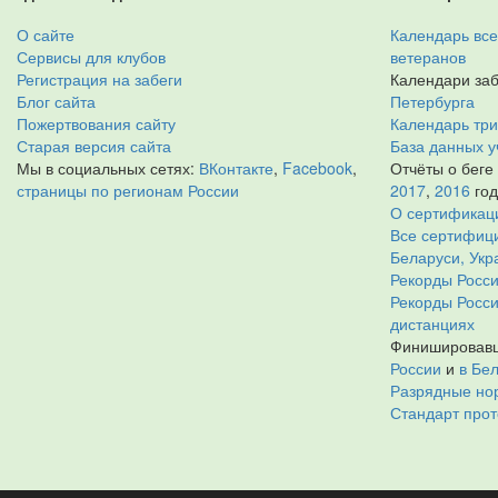
О сайте
Календарь все
Сервисы для клубов
ветеранов
Регистрация на забеги
Календари заб
Блог сайта
Петербурга
Пожертвования сайту
Календарь тр
Старая версия сайта
База данных у
Мы в социальных сетях:
ВКонтакте
,
Facebook
,
Отчёты о беге
страницы по регионам России
2017
,
2016
го
О сертификац
Все сертифици
Беларуси, Укр
Рекорды Росси
Рекорды Росс
дистанциях
Финишировавш
России
и
в Бе
Разрядные нор
Стандарт прот