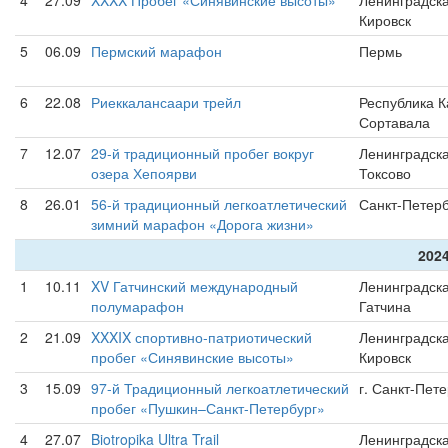
4
27.09
XXXX Пробег «Синявинские высоты»
Ленинградска
Кировск
5
06.09
Пермский марафон
Пермь
6
22.08
Риеккалансаари трейл
Республика К
Сортавала
7
12.07
29-й традиционный пробег вокруг
Ленинградска
озера Хепоярви
Токсово
8
26.01
56-й традиционный легкоатлетический
Санкт-Петерб
зимний марафон «Дорога жизни»
2024
1
10.11
XV Гатчинский международный
Ленинградска
полумарафон
Гатчина
2
21.09
XXXIX спортивно-патриотический
Ленинградска
пробег «Синявинские высоты»
Кировск
3
15.09
97-й Традиционный легкоатлетический
г. Санкт-Пет
пробег «Пушкин–Санкт-Петербург»
4
27.07
Biotropika Ultra Trail
Ленинградска