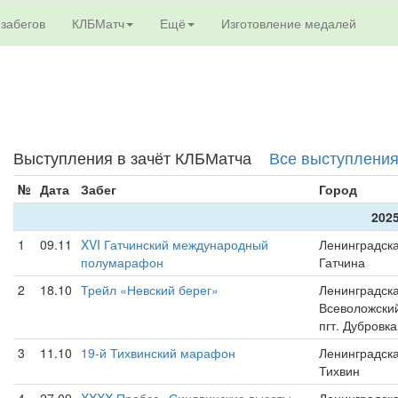
 забегов
КЛБМатч
Ещё
Изготовление медалей
Выступления в зачёт КЛБМатча
Все выступлени
№
Дата
Забег
Город
2025
1
09.11
XVI Гатчинский международный
Ленинградска
полумарафон
Гатчина
2
18.10
Трейл «Невский берег»
Ленинградска
Всеволожски
пгт. Дубровка
3
11.10
19-й Тихвинский марафон
Ленинградска
Тихвин