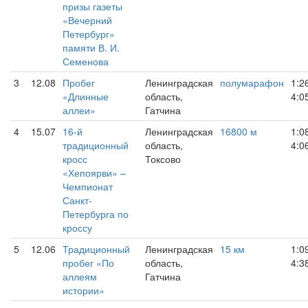
призы газеты
«Вечерний
Петербург»
памяти В. И.
Семенова
3
12.08
Пробег
Ленинградская
полумарафон
1:2
«Длинные
область,
4:0
аллеи»
Гатчина
4
15.07
16-й
Ленинградская
16800 м
1:0
традиционный
область,
4:0
кросс
Токсово
«Хепоярви» –
Чемпионат
Санкт-
Петербурга по
кроссу
5
12.06
Традиционный
Ленинградская
15 км
1:0
пробег «По
область,
4:3
аллеям
Гатчина
истории»