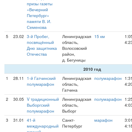
призы газеты
«Вечерний
Петербург»
памяти В. И.
Семенова
5
23.02
3-й Пробег,
Ленинградская
15 км
1:0
посвящённый
область,
4:2
Дню защитника
Волосовский
Отечества
район,
д. Бегуницы
2010 год
1
28.11
1-й Гатчинский
Ленинградская
полумарафон
1:3
полумарафон
область,
4:2
Гатчина
2
30.05
V традиционный
Ленинградская
полумарафон
1:2
Выборгский
область,
4:0
полумарафон
Выборг
3
31.01
41-й
Санкт-
марафон
3:0
международный
Петербург
4:1
зимний