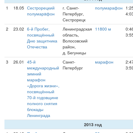
1
18.05
Сестрорецкий
г. Санкт-
полумарафон
1:2
полумарaфон
Петербург,
4:0
Сестрорецк
2
23.02
6-й Пробег,
Ленинградская
11800 м
0:4
посвящённый
область,
3:5
Дню защитника
Волосовский
Отечества
район,
д. Бегуницы
3
26.01
45-й
Санкт-
марафон
2:4
международный
Петербург
3:5
зимний
марафон
«Дорога жизни»,
посвящённый
70-й годовщине
полного снятия
блокады
Ленинграда
2013 год