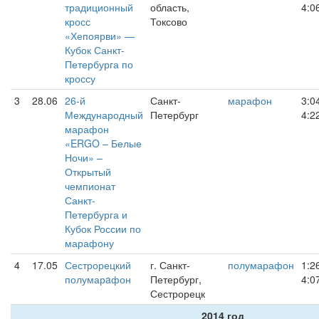
традиционный
область,
4:0
кросс
Токсово
«Хепоярви» —
Кубок Санкт-
Петербурга по
кроссу
3
28.06
26-й
Санкт-
марафон
3:0
Международный
Петербург
4:2
марафон
«ERGO – Белые
Ночи» –
Открытый
чемпионат
Санкт-
Петербурга и
Кубок России по
марафону
4
17.05
Сестрорецкий
г. Санкт-
полумарафон
1:2
полумарaфон
Петербург,
4:0
Сестрорецк
2014 год