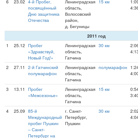
6
23.02
4-й Пробег,
Ленинградская
15 км
1:0
посвящённый
область,
4:3
Дню защитника
Волосовский
Отечества
район,
д. Бегуницы
2011 год
1
25.12
Пробег
Ленинградская
30 км
2:0
«Здравствуй,
область,
4:1
Новый Год!»
Гатчина
2
27.11
2-й Гатчинский
Ленинградская
полумарафон
1:2
полумарафон
область,
4:0
Гатчина
3
13.11
Пробег
Ленинградская
15 км
0:5
«Межсезонье»
область,
3:4
Гатчина
4
25.09
85-й
г. Санкт-
30 км
2:0
Международный
Петербург,
4:0
пробег Пушкин
Пушкин
– Санкт-
Петербург на