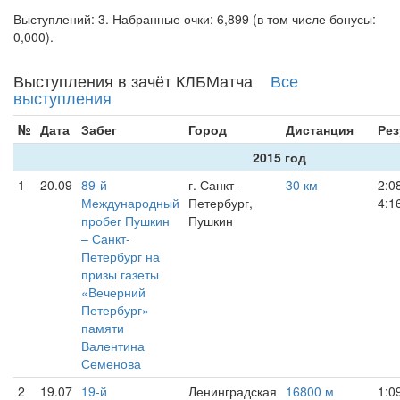
Выступлений: 3. Набранные очки: 6,899 (в том числе бонусы:
0,000).
Выступления в зачёт КЛБМатча
Все
выступления
№
Дата
Забег
Город
Дистанция
Рез
2015 год
1
20.09
89-й
г. Санкт-
30 км
2:0
Международный
Петербург,
4:1
пробег Пушкин
Пушкин
– Санкт-
Петербург на
призы газеты
«Вечерний
Петербург»
памяти
Валентина
Семенова
2
19.07
19-й
Ленинградская
16800 м
1:0