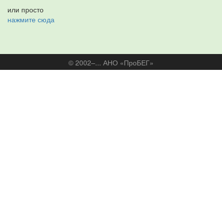
или просто
нажмите сюда
© 2002–... АНО «ПроБЕГ»