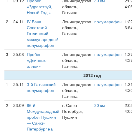
1
29.12
Пробег
Ленинградская
30 км
2:0
«Здравствуй,
область,
4:0
Новый Год!»
Гатчина
2
24.11
IV Банк
Ленинградская
полумарафон
1:2
Советский
область,
3:5
Гатчинский
Гатчина
международный
полумарафон
3
25.08
Пробег
Ленинградская
полумарафон
1:3
«Длинные
область,
4:3
аллеи»
Гатчина
2012 год
1
25.11
3-й Гатчинский
Ленинградская
полумарафон
1:3
полумарафон
область,
4:2
Гатчина
2
23.09
86-й
г. Санкт-
30 км
2:0
Международный
Петербург,
4:0
пробег Пушкин
Пушкин
— Санкт-
Петербург на