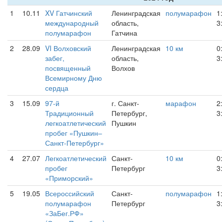
1
10.11
XV Гатчинский
Ленинградская
полумарафон
1
международный
область,
3
полумарафон
Гатчина
2
28.09
VI Волховский
Ленинградская
10 км
0
забег,
область,
3
посвященный
Волхов
Всемирному Дню
сердца
3
15.09
97-й
г. Санкт-
марафон
2
Традиционный
Петербург,
3
легкоатлетический
Пушкин
пробег «Пушкин–
Санкт-Петербург»
4
27.07
Легкоатлетический
Санкт-
10 км
0
пробег
Петербург
3
«Приморский»
5
19.05
Всероссийский
Санкт-
полумарафон
1
полумарафон
Петербург
3
«ЗаБег.РФ»