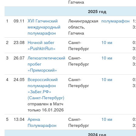
Гатчина
2025 год
1
09.11
XVI Гатчинский
Ленинградская
полумарафон
1
международный
область,
3
полумарафон
Гатчина
2
23.08
Ночной забег
Санкт-
10 км
0
«PushkinRun»
Петербург
3
3
26.07
Легкоатлетический
Санкт-
10 км
0
пробег
Петербург
3
«Приморский»
4
24.05
Всероссийский
Санкт-
10 км
0
полумарафон
Петербург
3
«ЗаБег.РФ»
(Санкт-Петербург)
отправлен в Матч
только 16.01.2026
5
13.04
Арена
Санкт-
10 км
0
Полумарафон
Петербург
3
2024 год