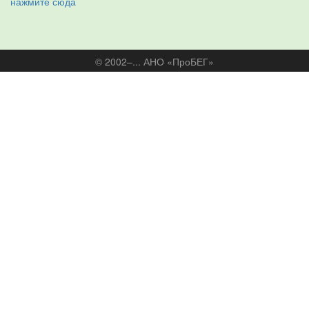
нажмите сюда
© 2002–... АНО «ПроБЕГ»