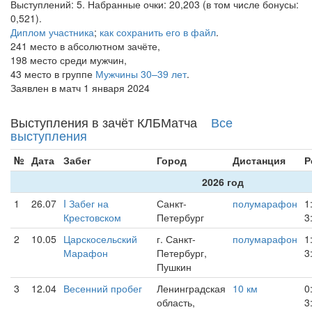
Выступлений: 5. Набранные очки: 20,203 (в том числе бонусы:
0,521).
Диплом участника
;
как сохранить его в файл
.
241 место в абсолютном зачёте,
198 место среди мужчин,
43 место в группе
Мужчины 30–39 лет
.
Заявлен в матч 1 января 2024
Выступления в зачёт КЛБМатча
Все
выступления
№
Дата
Забег
Город
Дистанция
Р
2026 год
1
26.07
I Забег на
Санкт-
полумарафон
1
Крестовском
Петербург
3
2
10.05
Царскосельский
г. Санкт-
полумарафон
1
Марафон
Петербург,
3
Пушкин
3
12.04
Весенний пробег
Ленинградская
10 км
0
область,
3