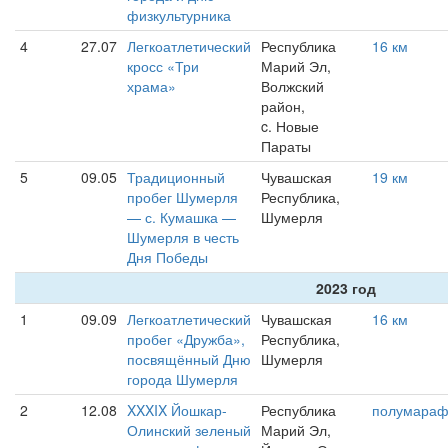
физкультурника
4
27.07
Легкоатлетический
Республика
16 км
кросс «Три
Марий Эл,
храма»
Волжский
район,
c. Новые
Параты
5
09.05
Традиционный
Чувашская
19 км
пробег Шумерля
Республика,
— с. Кумашка —
Шумерля
Шумерля в честь
Дня Победы
2023 год
1
09.09
Легкоатлетический
Чувашская
16 км
пробег «Дружба»,
Республика,
посвящённый Дню
Шумерля
города Шумерля
2
12.08
XXXIX Йошкар-
Республика
полумара
Олинский зеленый
Марий Эл,