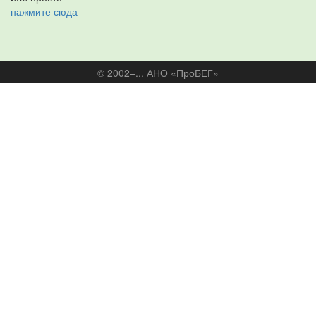
нажмите сюда
© 2002–... АНО «ПроБЕГ»