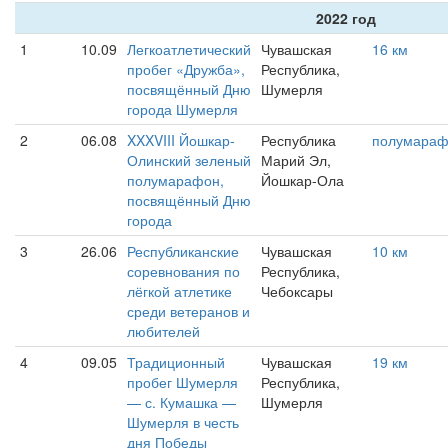
2022 год
1
10.09
Легкоатлетический
Чувашская
16 км
пробег «Дружба»,
Республика,
посвящённый Дню
Шумерля
города Шумерля
2
06.08
XXXVIII Йошкар-
Республика
полумара
Олинский зеленый
Марий Эл,
полумарафон,
Йошкар-Ола
посвящённый Дню
города
3
26.06
Республиканские
Чувашская
10 км
соревнования по
Республика,
лёгкой атлетике
Чебоксары
среди ветеранов и
любителей
4
09.05
Традиционный
Чувашская
19 км
пробег Шумерля
Республика,
— с. Кумашка —
Шумерля
Шумерля в честь
дня Победы