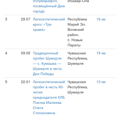
полумарафон,
Йошкар-Ола
посвящённый Дню
города
3
29.07
Легкоатлетический
Республика
16 км
кросс «Три
Марий Эл,
храма»
Волжский
район,
c. Новые
Параты
4
09.05
Традиционный
Чувашская
19 км
пробег Шумерля
Республика,
— с. Кумашка —
Шумерля
Шумерля в честь
Дня Победы
5
22.01
Легкоатлетический
Чувашская
13 км
пробег в честь 60-
Республика,
летия
Шумерля
председателя КЛБ
Пчелка Малеева
Олега
Степановича