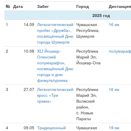
№
Дата
Забег
Город
Дистанция
2025 год
1
14.09
Легкоатлетический
Чувашская
16 км
пробег «Дружба»,
Республика,
посвящённый Дню
Шумерля
города Шумерля
2
10.08
XLI Йошкар-
Республика
полумара
Олинский
Марий Эл,
полумарафон,
Йошкар-Ола
посвящённый Дню
города и дню
физкультурника
3
27.07
Легкоатлетический
Республика
16 км
кросс «Три
Марий Эл,
храма»
Волжский
район,
c. Новые
Параты
4
09.05
Традиционный
Чувашская
19 км