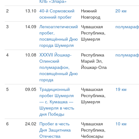
КЛБ «Элара»
2
13.10
40-й Сормовский
Нижний
20 км
осенний пробег
Новгород
3
14.09
Легкоатлетический
Чувашская
полумара
пробег,
Республика,
посвящённый Дню
Шумерля
города Шумерля
4
10.08
XXXVII Йошкар-
Республика
полумара
Олинский
Марий Эл,
полумарафон,
Йошкар-Ола
посвящённый Дню
города
5
09.05
Традиционный
Чувашская
19 км
пробег Шумерля
Республика,
— с. Кумашка —
Шумерля
Шумерля в честь
дня Победы
6
24.02
Пробег в честь
Чувашская
10 км
Дня Защитника
Республика,
Отечества
Чебоксары