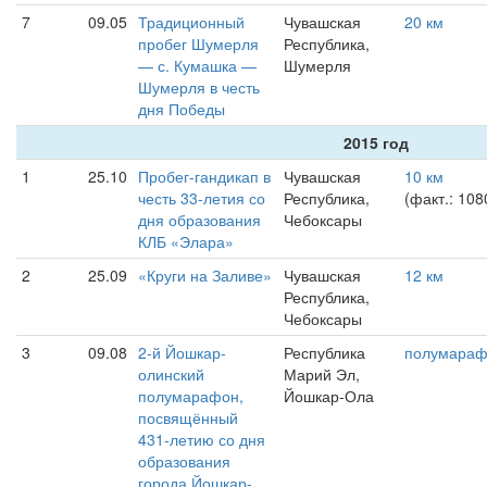
7
09.05
Традиционный
Чувашская
20 км
пробег Шумерля
Республика,
— с. Кумашка —
Шумерля
Шумерля в честь
дня Победы
2015 год
1
25.10
Пробег-гандикап в
Чувашская
10 км
честь 33-летия со
Республика,
(факт.: 108
дня образования
Чебоксары
КЛБ «Элара»
2
25.09
«Круги на Заливе»
Чувашская
12 км
Республика,
Чебоксары
3
09.08
2-й Йошкар-
Республика
полумара
олинский
Марий Эл,
полумарафон,
Йошкар-Ола
посвящённый
431-летию со дня
образования
города Йошкар-