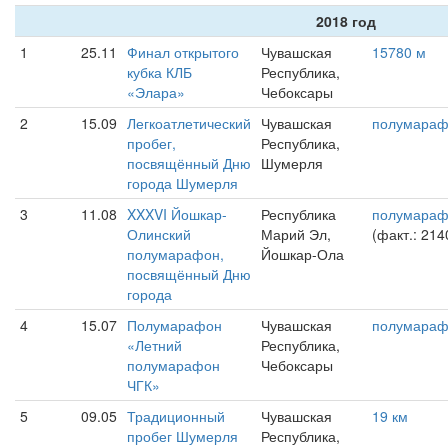
2018 год
1
25.11
Финал открытого
Чувашская
15780 м
кубка КЛБ
Республика,
«Элара»
Чебоксары
2
15.09
Легкоатлетический
Чувашская
полумара
пробег,
Республика,
посвящённый Дню
Шумерля
города Шумерля
3
11.08
XXXVI Йошкар-
Республика
полумара
Олинский
Марий Эл,
(факт.: 214
полумарафон,
Йошкар-Ола
посвящённый Дню
города
4
15.07
Полумарафон
Чувашская
полумара
«Летний
Республика,
полумарафон
Чебоксары
ЧГК»
5
09.05
Традиционный
Чувашская
19 км
пробег Шумерля
Республика,