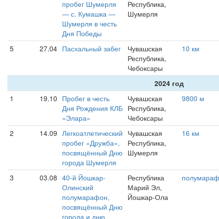
пробег Шумерля
Республика,
— с. Кумашка —
Шумерля
Шумерля в честь
Дня Победы
5
27.04
Пасхальный забег
Чувашская
10 км
Республика,
Чебоксары
2024 год
1
19.10
Пробег в честь
Чувашская
9800 м
Дня Рождения КЛБ
Республика,
«Элара»
Чебоксары
2
14.09
Легкоатлетический
Чувашская
16 км
пробег «Дружба»,
Республика,
посвящённый Дню
Шумерля
города Шумерля
3
03.08
40-й Йошкар-
Республика
полумара
Олинский
Марий Эл,
полумарафон,
Йошкар-Ола
посвящённый Дню
города и дню