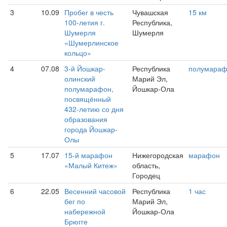
3
10.09
Пробег в честь
Чувашская
15 км
100-летия г.
Республика,
Шумерля
Шумерля
«Шумерлинское
кольцо»
4
07.08
3-й Йошкар-
Республика
полумара
олинский
Марий Эл,
полумарафон,
Йошкар-Ола
посвящённый
432-летию со дня
образования
города Йошкар-
Олы
5
17.07
15-й марафон
Нижегородская
марафон
«Малый Китеж»
область,
Городец
6
22.05
Весенний часовой
Республика
1 час
бег по
Марий Эл,
набережной
Йошкар-Ола
Брюгге