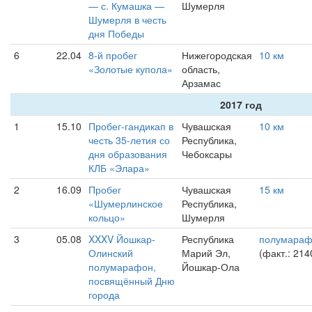
— с. Кумашка —
Шумерля
Шумерля в честь
дня Победы
6
22.04
8-й пробег
Нижегородская
10 км
«Золотые купола»
область,
Арзамас
2017 год
1
15.10
Пробег-гандикап в
Чувашская
10 км
честь 35-летия со
Республика,
дня образования
Чебоксары
КЛБ «Элара»
2
16.09
Пробег
Чувашская
15 км
«Шумерлинское
Республика,
кольцо»
Шумерля
3
05.08
XXXV Йошкар-
Республика
полумара
Олинский
Марий Эл,
(факт.: 214
полумарафон,
Йошкар-Ола
посвящённый Дню
города