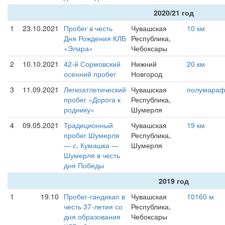
2020/21 год
1
23.10.2021
Пробег в честь
Чувашская
10 км
Дня Рождения КЛБ
Республика,
«Элара»
Чебоксары
2
10.10.2021
42-й Сормовский
Нижний
20 км
осенний пробег
Новгород
3
11.09.2021
Легкоатлетический
Чувашская
полумара
пробег «Дорога к
Республика,
роднику»
Шумерля
4
09.05.2021
Традиционный
Чувашская
19 км
пробег Шумерля
Республика,
— с. Кумашка —
Шумерля
Шумерля в честь
дня Победы
2019 год
1
19.10
Пробег-гандикап в
Чувашская
10160 м
честь 37-летия со
Республика,
дня образования
Чебоксары