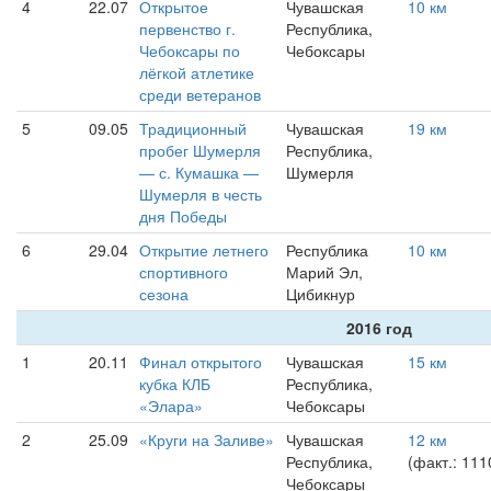
4
22.07
Открытое
Чувашская
10 км
первенство г.
Республика,
Чебоксары по
Чебоксары
лёгкой атлетике
среди ветеранов
5
09.05
Традиционный
Чувашская
19 км
пробег Шумерля
Республика,
— с. Кумашка —
Шумерля
Шумерля в честь
дня Победы
6
29.04
Открытие летнего
Республика
10 км
спортивного
Марий Эл,
сезона
Цибикнур
2016 год
1
20.11
Финал открытого
Чувашская
15 км
кубка КЛБ
Республика,
«Элара»
Чебоксары
2
25.09
«Круги на Заливе»
Чувашская
12 км
Республика,
(факт.: 111
Чебоксары