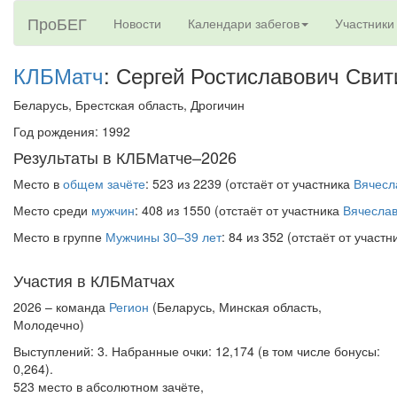
ПроБЕГ
Новости
Календари забегов
Участники
КЛБМатч
: Сергей Ростиславович Свит
Беларусь, Брестская область, Дрогичин
Год рождения: 1992
Результаты в КЛБМатче–2026
Место в
общем зачёте
: 523 из 2239 (отстаёт от участника
Вячесл
Место среди
мужчин
: 408 из 1550 (отстаёт от участника
Вячесла
Место в группе
Мужчины 30–39 лет
: 84 из 352 (отстаёт от участ
Участия в КЛБМатчах
2026 – команда
Регион
(Беларусь, Минская область,
Молодечно)
Выступлений: 3. Набранные очки: 12,174 (в том числе бонусы:
0,264).
523 место в абсолютном зачёте,