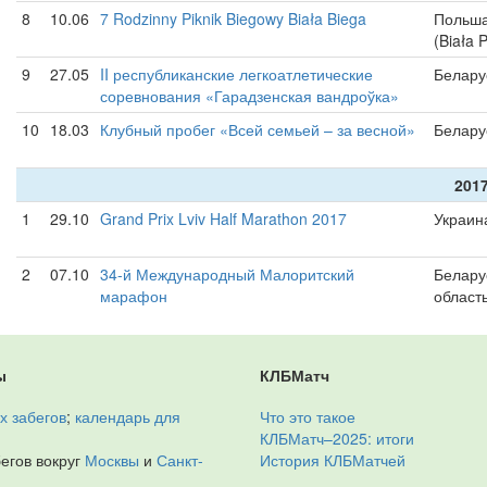
8
10.06
7 Rodzinny Piknik Biegowy Biała Biega
Польша
(Biała 
9
27.05
II республиканские легкоатлетические
Белару
соревнования «Гарадзенская вандроўка»
10
18.03
Клубный пробег «Всей семьей – за весной»
Белару
2017
1
29.10
Grand Prix Lviv Half Marathon 2017
Украин
2
07.10
34-й Международный Малоритский
Белару
марафон
област
ы
КЛБМатч
х забегов
;
календарь для
Что это такое
КЛБМатч–2025: итоги
егов вокруг
Москвы
и
Санкт-
История КЛБМатчей