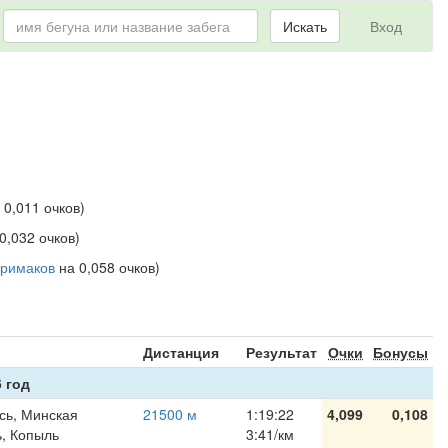
Искать
Вход
 0,011 очков)
0,032 очков)
Примаков
на 0,058 очков)
я
Дистанция
Результат
Очки
Бонусы
 год
сь, Минская
21500 м
1:19:22
4,099
0,108
ь, Копыль
3:41/км