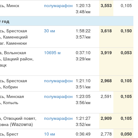
сь, Минск
полумарафон
1:20:13
3,553
0,105
3:48/км
 год
сь, Брестская
30 км
1:58:22
3,618
0,150
ь, Каменецкий
3:57/км
 аг. Каменюки
а, Волынская
10695 м
0:37:10
3,919
0,053
ь, Шацкий район,
3:29/км
Шацк
сь, Брестская
полумарафон
1:21:10
2,968
0,105
ь, Кобрин
3:51/км
сь, Минская
полумарафон
1:23:05
2,591
0,105
ь, Копыль
3:56/км
, Отвоцкий повят,
полумарафон
1:21:27
2,909
0,105
зовна (Wiazowna)
3:52/км
сь, Брест
10 км
0:36:49
2,778
0,050