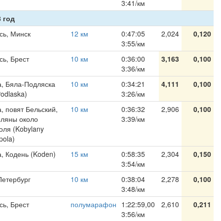
3:41/км
 год
сь, Минск
12 км
0:47:05
2,024
0,120
3:55/км
сь, Брест
10 км
0:36:00
3,163
0,100
3:36/км
, Бяла-Подляска
10 км
0:34:21
4,111
0,100
Podlaska)
3:26/км
, повят Бельский,
10 км
0:36:32
2,906
0,100
ыляны около
3:39/км
оля (Kobylany
pola)
, Кодень (Koden)
15 км
0:58:35
2,304
0,150
3:54/км
Петербург
10 км
0:38:04
2,278
0,100
3:48/км
сь, Брест
полумарафон
1:22:59,00
2,610
0,211
3:56/км