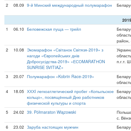
2
08.09
9-й Минский международный полумарафон
Белару
2019
1
06.10
Беловежская пуща — трейл
Белару
област
район,
2
10.08
Экомарафон «Світанок Світязя-2019» з
Украин
нагоди «Європейських днів
област
Добросусідства-2019» «ЕСОMARATНON
п.г.т. 
SUNRISE SVITIAZ»
3
20.07
Полумарафон «Kobrin Race-2019»
Белару
област
4
18.05
ХХХI легкоатлетический пробег «Копыльское
Белару
кольцо», посвящённый Дню работников
област
физической культуры и спорта
5
24.02
39. Półmaraton Wiązowski
Польша
с. Вён
6
23.02
Заруба настоящих мужчин
Белару