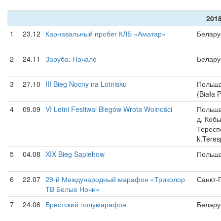
2018
1
23.12
Карнавальный пробег КЛБ «Аматар»
Белару
2
24.11
Заруба: Начало
Белару
3
27.10
III Bieg Nocny na Lotnisku
Польша
(Biała 
4
09.09
VI Letni Festiwal Biegów Wrota Wolności
Польша
д. Коб
Тересп
k.Teres
5
04.08
XIX Bieg Sapiehow
Польша
6
22.07
29-й Международный марафон «Триколор
Санкт-
ТВ Белые Ночи»
7
24.06
Брестский полумарафон
Белару