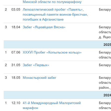
Минской области по полумарафону
2
03.05
Легкоатлетический пробег «Память»,
Белару
посвященный памяти воинов-брестчан,
погибших в Афганистане
3
18.04
Забег «Яцкавiцкая Вясна»
Белару
область
д. Яцк
2025
1
07.06
ХХХVI Пробег «Копыльское кольцо»
Белару
област
2
31.05
Забег «Первых»
Белару
3
18.05
Монастырский забег
Белару
област
район,
2024
1
12.10
41-й Международный Малоритский
Белару
марафон
област