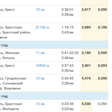
сь, Брест
10 км
0:36:01
3,817
0,050
3:36/км
сь, Брестская
21100 м
1:18:15
3,994
0,106
, Брестский район,
3:43/км
овичи
 год
сь, Минская
11 км
0:41:22,05
3,190
0,055
ь, Копыль
3:46/км
сь, Брест
10500 м
0:37:43
3,901
0,053
3:36/км
сь, Гродненская
10 км
0:34:45
4,474
0,050
ь, Слонимский
3:28/км
 д. Жировичи
 год
сь, Брестская
10 км
0:33:49
5,030
0,050
ь, Малорита
3:23/км