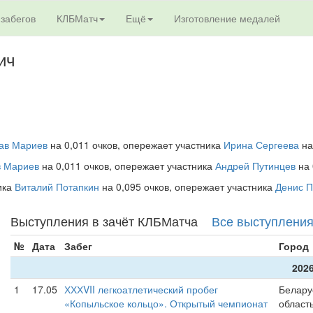
 забегов
КЛБМатч
Ещё
Изготовление медалей
ич
ав Мариев
на 0,011 очков, опережает участника
Ирина Сергеева
на
в Мариев
на 0,011 очков, опережает участника
Андрей Путинцев
на 
ника
Виталий Потапкин
на 0,095 очков, опережает участника
Денис 
Выступления в зачёт КЛБМатча
Все выступлени
№
Дата
Забег
Город
2026
1
17.05
ХХХVII легкоатлетический пробег
Белару
«Копыльское кольцо». Открытый чемпионат
област