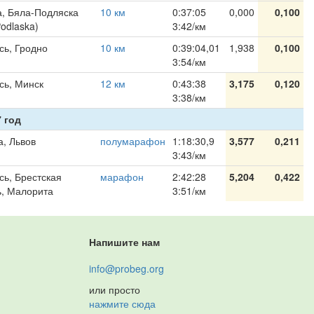
, Бяла-Подляска
10 км
0:37:05
0,000
0,100
Podlaska)
3:42/км
сь, Гродно
10 км
0:39:04,01
1,938
0,100
3:54/км
сь, Минск
12 км
0:43:38
3,175
0,120
3:38/км
 год
а, Львов
полумарафон
1:18:30,9
3,577
0,211
3:43/км
сь, Брестская
марафон
2:42:28
5,204
0,422
ь, Малорита
3:51/км
Напишите нам
info@probeg.org
или просто
нажмите сюда