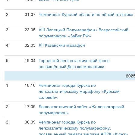
2
01.07
Чемпионат Курской области по лёгкой атлетике
3
23.05
VIII Липецкий Полумарафон / Всероссийский
полумарафон «ЗаБег.РФ»
4
02.05
XII Казанский марафон
5
19.04
Городской легкоатлетический кросс,
посвящённый Дню космонавтики
2025
1
18.10
Чемпионат города Курска по
легкоатлетическому марафону «Курский
соловей».
2
17.09
Легкоатлетический забег «Железногорский
полумарафон»
3
06.09
Чемпионат города Курска по
легкоатлетическому полумарафону,
посвященный памяти экипажа АПРК «Курск»