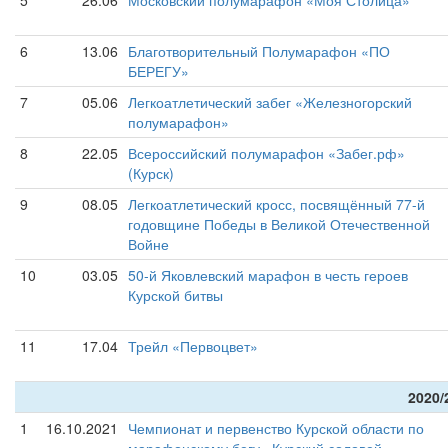
5
26.06
Московский полумарафон «Моя Столица»
6
13.06
Благотворительный Полумарафон «ПО
БЕРЕГУ»
7
05.06
Легкоатлетический забег «Железногорский
полумарафон»
8
22.05
Всероссийский полумарафон «Забег.рф»
(Курск)
9
08.05
Легкоатлетический кросс, посвящённый 77-й
годовщине Победы в Великой Отечественной
Войне
10
03.05
50-й Яковлевский марафон в честь героев
Курской битвы
11
17.04
Трейл «Первоцвет»
2020/
1
16.10.2021
Чемпионат и первенство Курской области по