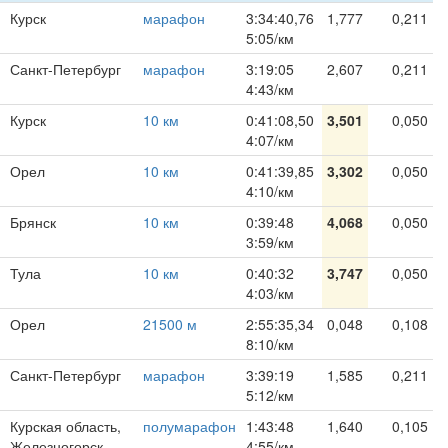
Курск
марафон
3:34:40,76
1,777
0,211
5:05/км
Санкт-Петербург
марафон
3:19:05
2,607
0,211
4:43/км
Курск
10 км
0:41:08,50
3,501
0,050
4:07/км
Орел
10 км
0:41:39,85
3,302
0,050
4:10/км
Брянск
10 км
0:39:48
4,068
0,050
3:59/км
Тула
10 км
0:40:32
3,747
0,050
4:03/км
Орел
21500 м
2:55:35,34
0,048
0,108
8:10/км
Санкт-Петербург
марафон
3:39:19
1,585
0,211
5:12/км
Курская область,
полумарафон
1:43:48
1,640
0,105
Железногорск
4:55/км