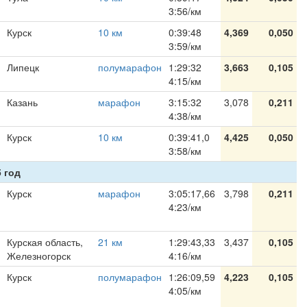
3:56/км
Курск
10 км
0:39:48
4,369
0,050
3:59/км
Липецк
полумарафон
1:29:32
3,663
0,105
4:15/км
Казань
марафон
3:15:32
3,078
0,211
4:38/км
Курск
10 км
0:39:41,0
4,425
0,050
3:58/км
 год
Курск
марафон
3:05:17,66
3,798
0,211
4:23/км
Курская область,
21 км
1:29:43,33
3,437
0,105
Железногорск
4:16/км
Курск
полумарафон
1:26:09,59
4,223
0,105
4:05/км