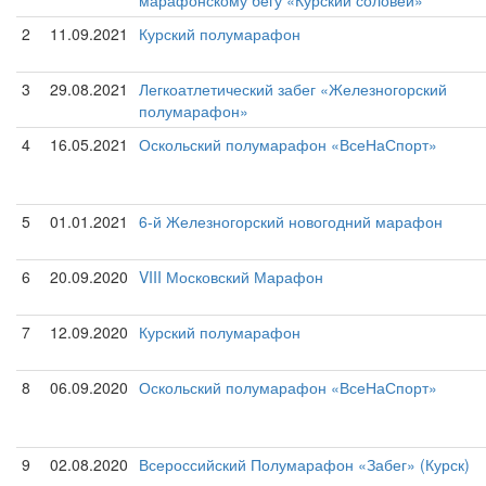
марафонскому бегу «Курский соловей»
2
11.09.2021
Курский полумарафон
3
29.08.2021
Легкоатлетический забег «Железногорский
полумарафон»
4
16.05.2021
Оскольский полумарафон «ВсеНаСпорт»
5
01.01.2021
6-й Железногорский новогодний марафон
6
20.09.2020
VIII Московский Марафон
7
12.09.2020
Курский полумарафон
8
06.09.2020
Оскольский полумарафон «ВсеНаСпорт»
9
02.08.2020
Всероссийский Полумарафон «Забег» (Курск)