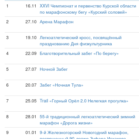
1
16.11
XXVI Чемпионат и первенство Курской области
по марафонскому бегу «Курский соловей»
2
27.10
Арена Марафон
3
19.10
Легкоатлетический кросс, посвящённый
празднованию Дня физкультурника
4
22.09
Благотворительный забег «По берегу»
5
27.07
Ночной Забег
6
20.07
Забег «Ночная Тула»
7
25.05
Trail «Горный Орёл 2.0 Нелегкая прогулка»
8
28.01
55-й традиционный легкоатлетический зимний
марафон «Дорога жизни»
9
01.01
9-й Железногорский Новогодний марафон,
посвященный 90-летию Зуфара Исхакова