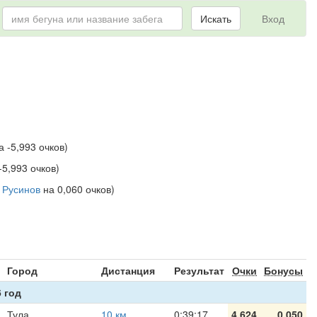
Искать
Вход
 -5,993 очков)
-5,993 очков)
 Русинов
на 0,060 очков)
я
Город
Дистанция
Результат
Очки
Бонусы
 год
Тула
10 км
0:39:17
4,624
0,050