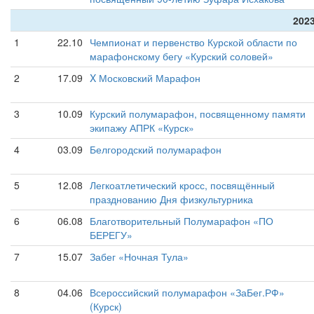
2023
1
22.10
Чемпионат и первенство Курской области по
марафонскому бегу «Курский соловей»
2
17.09
X Московский Марафон
3
10.09
Курский полумарафон, посвященному памяти
экипажу АПРК «Курск»
4
03.09
Белгородский полумарафон
5
12.08
Легкоатлетический кросс, посвящённый
празднованию Дня физкультурника
6
06.08
Благотворительный Полумарафон «ПО
БЕРЕГУ»
7
15.07
Забег «Ночная Тула»
8
04.06
Всероссийский полумарафон «ЗаБег.РФ»
(Курск)