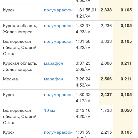
4:50/км
Курск
полумарафон
1:31:55,01
2,338
0,105
4:21/км
Курская область,
полумарафон
1:32:37
2,236
0,105
Железногорск
4:23/км
Белгородская
полумарафон
1:31:58
2,333
0,105
область, Старый
4:22/км
Оскол
Курская область,
марафон
3:37:23
2,086
0,211
Железногорск
5:09/км
Москва
марафон
3:26:24
2,566
0,211
4:53/км
Курск
полумарафон
1:30:32
2,437
0,105
4:17/км
Белгородская
10 км
0:43:16
1,738
0,050
область, Старый
4:20/км
Оскол
Курск
полумарафон
1:31:59
2,215
0,105