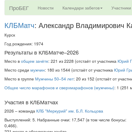
ПроБЕГ
Новости
Календари забегов
Участники
КЛБМатч
: Александр Владимирович К
Курск
Год рождения: 1974
Результаты в КЛБМатче–2026
Место в
общем зачёте
: 221 из 2228 (отстаёт от участника
Юрий Г
Место среди
мужчин
: 180 из 1544 (отстаёт от участника
Юрий Гр
Место в группе
Мужчины 50–54 лет
: 20 из 152 (отстаёт от участ
Общее число марафонов и сверхмарафонов (мужчины)
: 1 (251 
Участия в КЛБМатчах
2026 – команда
КЛБ "Меркурий" им. Б.Л. Кольцова
Выступлений: 5. Набранные очки: 17,547 (в том числе бонусы:
0,466).
221 место в абсолютном зачёте,