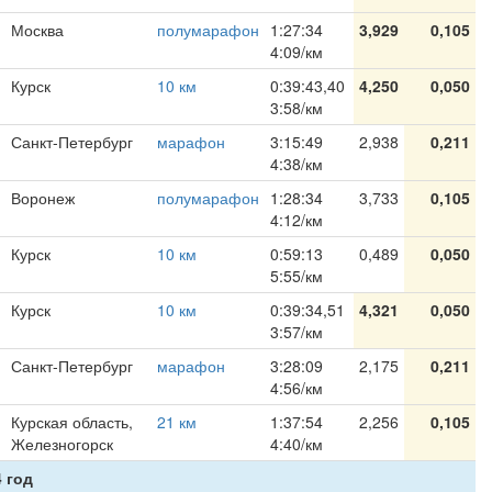
Москва
полумарафон
1:27:34
3,929
0,105
4:09/км
Курск
10 км
0:39:43,40
4,250
0,050
3:58/км
Санкт-Петербург
марафон
3:15:49
2,938
0,211
4:38/км
Воронеж
полумарафон
1:28:34
3,733
0,105
4:12/км
Курск
10 км
0:59:13
0,489
0,050
5:55/км
Курск
10 км
0:39:34,51
4,321
0,050
3:57/км
Санкт-Петербург
марафон
3:28:09
2,175
0,211
4:56/км
Курская область,
21 км
1:37:54
2,256
0,105
Железногорск
4:40/км
 год