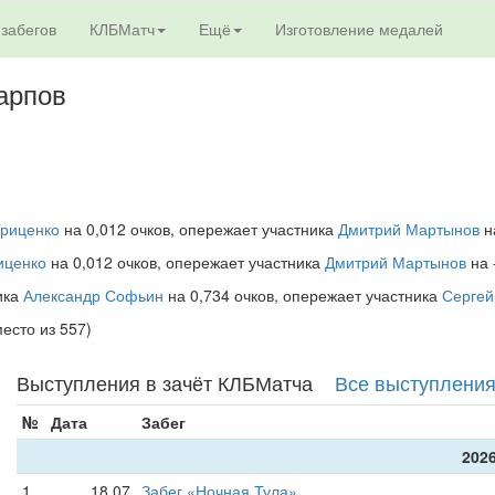
 забегов
КЛБМатч
Ещё
Изготовление медалей
арпов
риценко
на 0,012 очков, опережает участника
Дмитрий Мартынов
на
иценко
на 0,012 очков, опережает участника
Дмитрий Мартынов
на 
ника
Александр Софьин
на 0,734 очков, опережает участника
Сергей
место из 557)
Выступления в зачёт КЛБМатча
Все выступлени
№
Дата
Забег
2026
1
18.07
Забег «Ночная Тула»