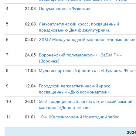
4
24.08
Полумарафон «Лужники»
5
02.08
Легкоатлетический кросс, посвящённый
празднованию Дня физкультурника
6
05.07
XXXIV Международный марафон «Белые ночи»
7
24.05
Воронежский полумарафон / «ЗаБег.РФ»
(Воронеж)
8
11.05
Мультиспортивный фестиваль «Шуклинка Фест»
9
12.04
Городской легкоатлетический кросс,
посвящённый «Дню космонавтики»
10
26.01
56-й традиционный легкоатлетический зимний
марафон «Дорога жизни»
11
01.01
10-й Железногорский Новогодний забег
2024