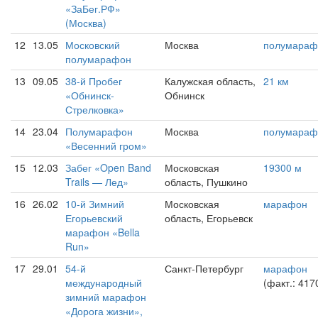
«ЗаБег.РФ»
(Москва)
12
13.05
Московский
Москва
полумараф
полумарафон
13
09.05
38-й Пробег
Калужская область,
21 км
«Обнинск-
Обнинск
Стрелковка»
14
23.04
Полумарафон
Москва
полумараф
«Весенний гром»
15
12.03
Забег «Open Band
Московская
19300 м
Trails — Лед»
область, Пушкино
16
26.02
10-й Зимний
Московская
марафон
Егорьевский
область, Егорьевск
марафон «Bella
Run»
17
29.01
54-й
Санкт-Петербург
марафон
международный
(факт.: 417
зимний марафон
«Дорога жизни»,