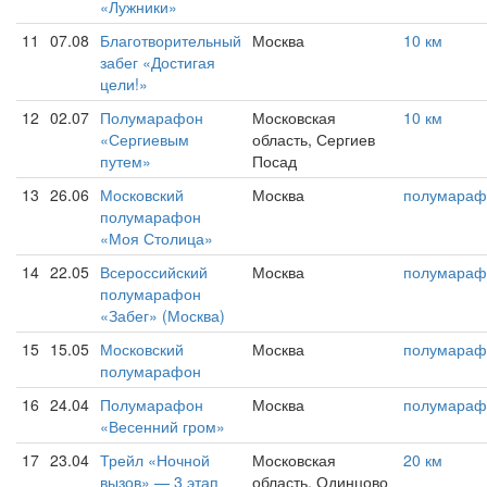
«Лужники»
11
07.08
Благотворительный
Москва
10 км
забег «Достигая
цели!»
12
02.07
Полумарафон
Московская
10 км
«Сергиевым
область, Сергиев
путем»
Посад
13
26.06
Московский
Москва
полумараф
полумарафон
«Моя Столица»
14
22.05
Всероссийский
Москва
полумараф
полумарафон
«Забег» (Москва)
15
15.05
Московский
Москва
полумараф
полумарафон
16
24.04
Полумарафон
Москва
полумараф
«Весенний гром»
17
23.04
Трейл «Ночной
Московская
20 км
вызов» — 3 этап
область, Одинцово