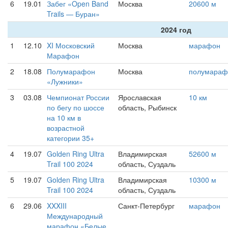
6
19.01
Забег «Open Band
Москва
20600 м
Trails — Буран»
2024 год
1
12.10
XI Московский
Москва
марафон
Марафон
2
18.08
Полумарафон
Москва
полумараф
«Лужники»
3
03.08
Чемпионат России
Ярославская
10 км
по бегу по шоссе
область, Рыбинск
на 10 км в
возрастной
категории 35+
4
19.07
Golden Ring Ultra
Владимирская
52600 м
Trail 100 2024
область, Суздаль
5
19.07
Golden Ring Ultra
Владимирская
10300 м
Trail 100 2024
область, Суздаль
6
29.06
XXXIII
Санкт-Петербург
марафон
Международный
марафон «Белые