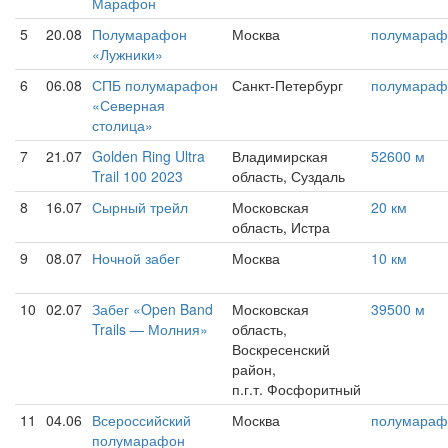
Марафон
5
20.08
Полумарафон
Москва
полумараф
«Лужники»
6
06.08
СПБ полумарафон
Санкт-Петербург
полумараф
«Северная
столица»
7
21.07
Golden Ring Ultra
Владимирская
52600 м
Trail 100 2023
область, Суздаль
8
16.07
Сырный трейл
Московская
20 км
область, Истра
9
08.07
Ночной забег
Москва
10 км
10
02.07
Забег «Open Band
Московская
39500 м
Trails — Молния»
область,
Воскресенский
район,
п.г.т. Фосфоритный
11
04.06
Всероссийский
Москва
полумараф
полумарафон