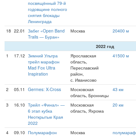
посвящённый 79-й
годовщине полного
снятия блокады
Ленинграда
18
22.01
Забег «Open Band
Москва
20400 м
Trails — Буран»
2022 год
1
17.12
Зимний Ультра
Ярославская
41500 м
трейл марафон
область,
Mad Fox Ultra
Переславский
Inspiration
район,
с. Иванисово
2
05.11
Germes: X-Cross
Московская
43 км
область, Бронницы
3
16.10
Трейл «Финал» —
Московская
20 км
6 этап кубка
область, Яхрома
Неоткрытые Края
2022
4
09.10
Полумарафон
Москва
полумараф