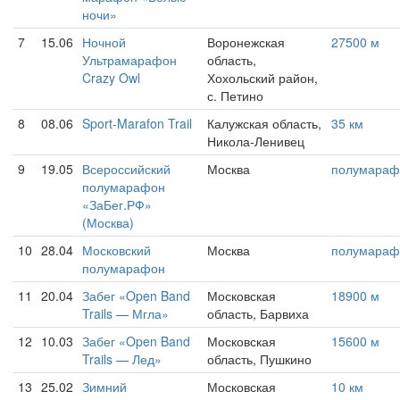
ночи»
7
15.06
Ночной
Воронежская
27500 м
Ультрамарафон
область,
Crazy Owl
Хохольский район,
с. Петино
8
08.06
Sport-Marafon Trail
Калужская область,
35 км
Никола-Ленивец
9
19.05
Всероссийский
Москва
полумараф
полумарафон
«ЗаБег.РФ»
(Москва)
10
28.04
Московский
Москва
полумараф
полумарафон
11
20.04
Забег «Open Band
Московская
18900 м
Trails — Мгла»
область, Барвиха
12
10.03
Забег «Open Band
Московская
15600 м
Trails — Лед»
область, Пушкино
13
25.02
Зимний
Московская
10 км