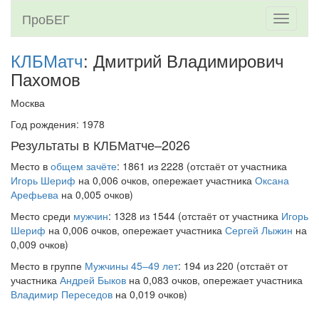
ПроБЕГ
Toggle
navigati
КЛБМатч
: Дмитрий Владимирович
Пахомов
Москва
Год рождения: 1978
Результаты в КЛБМатче–2026
Место в
общем зачёте
: 1861 из 2228 (отстаёт от участника
Игорь Шериф
на 0,006 очков, опережает участника
Оксана
Арефьева
на 0,005 очков)
Место среди
мужчин
: 1328 из 1544 (отстаёт от участника
Игорь
Шериф
на 0,006 очков, опережает участника
Сергей Лыжин
на
0,009 очков)
Место в группе
Мужчины 45–49 лет
: 194 из 220 (отстаёт от
участника
Андрей Быков
на 0,083 очков, опережает участника
Владимир Переседов
на 0,019 очков)