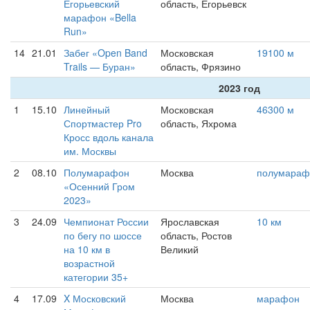
Егорьевский
область, Егорьевск
марафон «Bella
Run»
14
21.01
Забег «Open Band
Московская
19100 м
Trails — Буран»
область, Фрязино
2023 год
1
15.10
Линейный
Московская
46300 м
Спортмастер Pro
область, Яхрома
Кросс вдоль канала
им. Москвы
2
08.10
Полумарафон
Москва
полумараф
«Осенний Гром
2023»
3
24.09
Чемпионат России
Ярославская
10 км
по бегу по шоссе
область, Ростов
на 10 км в
Великий
возрастной
категории 35+
4
17.09
X Московский
Москва
марафон