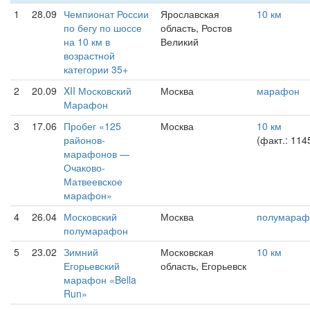
1
28.09
Чемпионат России
Ярославская
10 км
по бегу по шоссе
область, Ростов
на 10 км в
Великий
возрастной
категории 35+
2
20.09
XII Московский
Москва
марафон
Марафон
3
17.06
Пробег «125
Москва
10 км
районов-
(факт.: 114
марафонов —
Очаково-
Матвеевское
марафон»
4
26.04
Московский
Москва
полумараф
полумарафон
5
23.02
Зимний
Московская
10 км
Егорьевский
область, Егорьевск
марафон «Bella
Run»