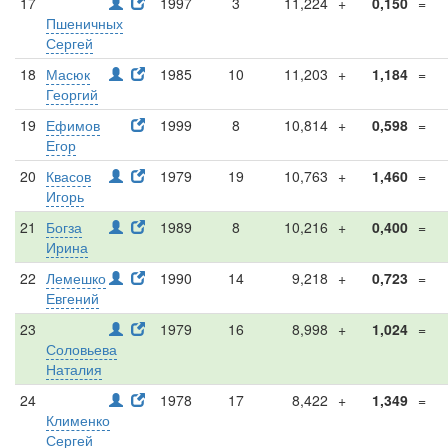
17
1997
3
11,224
+
0,150
=
Пшеничных
Сергей
18
Масюк
1985
10
11,203
+
1,184
=
Георгий
19
Ефимов
1999
8
10,814
+
0,598
=
Егор
20
Квасов
1979
19
10,763
+
1,460
=
Игорь
21
Богза
1989
8
10,216
+
0,400
=
Ирина
22
Лемешко
1990
14
9,218
+
0,723
=
Евгений
23
1979
16
8,998
+
1,024
=
Соловьева
Наталия
24
1978
17
8,422
+
1,349
=
Клименко
Сергей