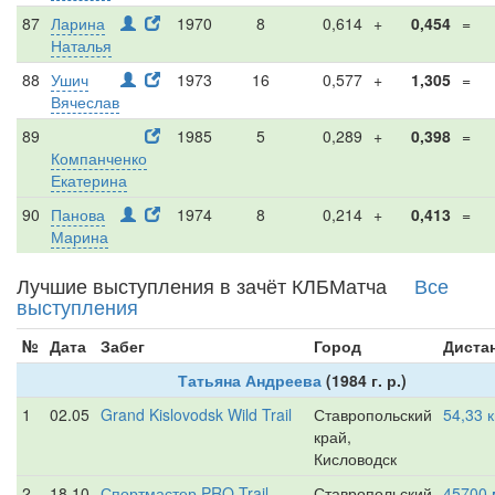
87
Ларина
1970
8
0,614
+
0,454
=
Наталья
88
Ушич
1973
16
0,577
+
1,305
=
Вячеслав
89
1985
5
0,289
+
0,398
=
Компанченко
Екатерина
90
Панова
1974
8
0,214
+
0,413
=
Марина
Лучшие выступления в зачёт КЛБМатча
Все
выступления
№
Дата
Забег
Город
Диста
Татьяна Андреева
(1984 г. р.)
1
02.05
Grand Kislovodsk Wild Trail
Ставропольский
54,33 
край,
Кисловодск
2
18.10
Спортмастер PRO Trail
Ставропольский
45700 