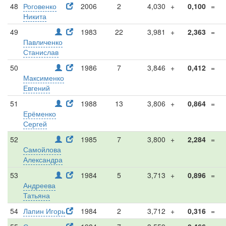
48
Роговенко
2006
2
4,030
+
0,100
=
Никита
49
1983
22
3,981
+
2,363
=
Павличенко
Станислав
50
1986
7
3,846
+
0,412
=
Максименко
Евгений
51
1988
13
3,806
+
0,864
=
Ерёменко
Сергей
52
1985
7
3,800
+
2,284
=
Самойлова
Александра
53
1984
5
3,713
+
0,896
=
Андреева
Татьяна
54
Лапин Игорь
1984
2
3,712
+
0,316
=