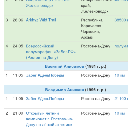
Железноводск
край,
Железноводск
3
28.06
Arkhyz Wild Trail
Республика
38500 
Карачаево-
Черкесия,
Архыз
4
24.05
Всероссийский
Ростов-на-Дону
полум
полумарафон «ЗаБег.РФ»
(Ростов-на-Дону)
Василий Анисимов
(1981 г. р.)
1
11.05
Забег #ДеньПобеды
Ростов-на-Дону
10 км
Владимир Анискин
(1996 г. р.)
1
11.05
Забег #ДеньПобеды
Ростов-на-Дону
21100 
2
21.09
Открытый летний
Ростов-на-Дону
10 км
чемпионат г. Ростова-на-
Дону по лёгкой атлетике