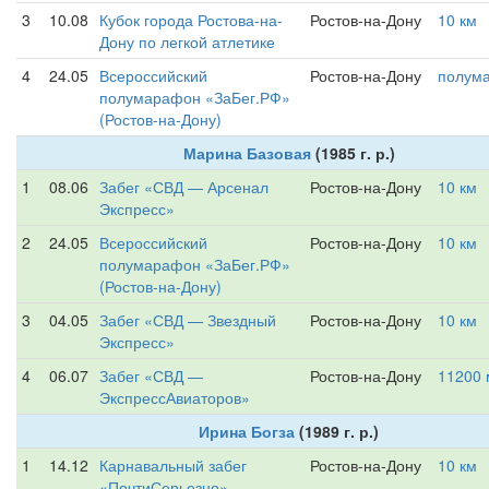
3
10.08
Кубок города Ростова-на-
Ростов-на-Дону
10 км
Дону по легкой атлетике
4
24.05
Всероссийский
Ростов-на-Дону
полум
полумарафон «ЗаБег.РФ»
(Ростов-на-Дону)
Марина Базовая
(1985 г. р.)
1
08.06
Забег «СВД — Арсенал
Ростов-на-Дону
10 км
Экспресс»
2
24.05
Всероссийский
Ростов-на-Дону
10 км
полумарафон «ЗаБег.РФ»
(Ростов-на-Дону)
3
04.05
Забег «СВД — Звездный
Ростов-на-Дону
10 км
Экспресс»
4
06.07
Забег «СВД —
Ростов-на-Дону
11200 
ЭкспрессАвиаторов»
Ирина Богза
(1989 г. р.)
1
14.12
Карнавальный забег
Ростов-на-Дону
10 км
«ПочтиСерьезно»