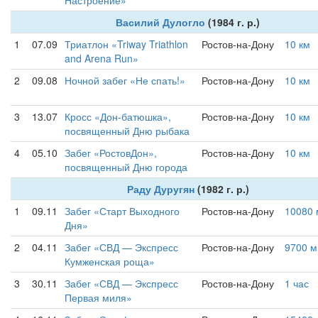
Настроение»
Василий Дулогло
(1984 г. р.)
1
07.09
Триатлон «Triway Triathlon
Ростов-на-Дону
10 км
and Arena Run»
2
09.08
Ночной забег «Не спать!»
Ростов-на-Дону
10 км
3
13.07
Кросс «Дон-батюшка»,
Ростов-на-Дону
10 км
посвященный Дню рыбака
4
05.10
Забег «РостовДон»,
Ростов-на-Дону
10 км
посвященный Дню города
Раду Дуругян
(1982 г. р.)
1
09.11
Забег «Старт Выходного
Ростов-на-Дону
10080 
Дня»
2
04.11
Забег «СВД — Экспресс
Ростов-на-Дону
9700 м
Кумженская роща»
3
30.11
Забег «СВД — Экспресс
Ростов-на-Дону
1 час
Первая миля»