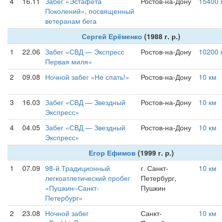
4
16.11
Забег «Эстафета
Ростов-на-Дону
15400 
Поколений», посвященный
ветеранам бега
Сергей Ерёменко
(1988 г. р.)
1
22.06
Забег «СВД — Экспресс
Ростов-на-Дону
10200 
Первая миля»
2
09.08
Ночной забег «Не спать!»
Ростов-на-Дону
10 км
3
16.03
Забег «СВД — Звездный
Ростов-на-Дону
10 км
Экспресс»
4
04.05
Забег «СВД — Звездный
Ростов-на-Дону
10 км
Экспресс»
Егор Ефимов
(1999 г. р.)
1
07.09
98-й Традиционный
г. Санкт-
10 км
легкоатлетический пробег
Петербург,
«Пушкин–Санкт-
Пушкин
Петербург»
2
23.08
Ночной забег
Санкт-
10 км