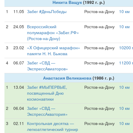
Никита Ващук
(1992 г. р.)
1
11.05
Забег #ДеньПобеды
Ростов-на-Дону
10 км
2
24.05
Всероссийский
Ростов-на-Дону
10 км
полумарафон «ЗаБег.РФ»
(Ростов-на-Дону)
3
23.02
«X Офицерский марафон»
Ростов-на-Дону
10200 
памяти Н. Н. Быкова
4
06.07
Забег «СВД —
Ростов-на-Дону
11200 
ЭкспрессАвиаторов»
Анастасия Великанова
(1986 г. р.)
1
13.04
Забег #МЫПЕРВЫЕ,
Ростов-на-Дону
10 км
посвященный Дню
космонавтики
2
06.04
Забег «СВД —
Ростов-на-Дону
10 км
ЭкспрессАкватория»
3
02.11
Контрольная десятка —
Ростов-на-Дону
10 км
легкоатлетический турнир