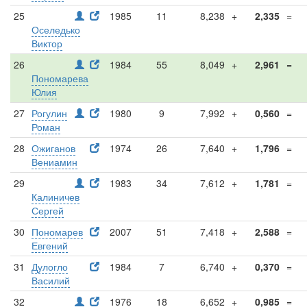
25
1985
11
8,238
+
2,335
=
Оселедько
Виктор
26
1984
55
8,049
+
2,961
=
Пономарева
Юлия
27
Рогулин
1980
9
7,992
+
0,560
=
Роман
28
Ожиганов
1974
26
7,640
+
1,796
=
Вениамин
29
1983
34
7,612
+
1,781
=
Калиничев
Сергей
30
Пономарев
2007
51
7,418
+
2,588
=
Евгений
31
Дулогло
1984
7
6,740
+
0,370
=
Василий
32
1976
18
6,652
+
0,985
=