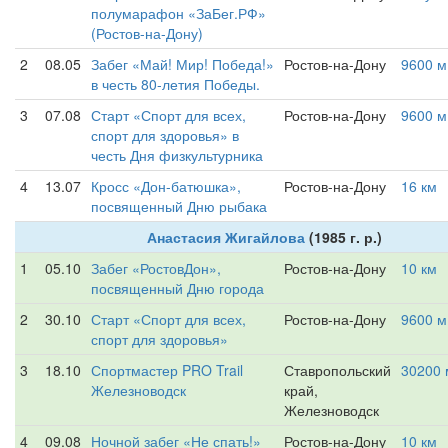
полумарафон «ЗаБег.РФ»
(Ростов-на-Дону)
2
08.05
Забег «Май! Мир! Победа!»
Ростов-на-Дону
9600 м
в честь 80-летия Победы.
3
07.08
Старт «Спорт для всех,
Ростов-на-Дону
9600 м
спорт для здоровья» в
честь Дня физкультурника
4
13.07
Кросс «Дон-батюшка»,
Ростов-на-Дону
16 км
посвященный Дню рыбака
Анастасия Жигайлова
(1985 г. р.)
1
05.10
Забег «РостовДон»,
Ростов-на-Дону
10 км
посвященный Дню города
2
30.10
Старт «Спорт для всех,
Ростов-на-Дону
9600 м
спорт для здоровья»
3
18.10
Спортмастер PRO Trail
Ставропольский
30200 
Железноводск
край,
Железноводск
4
09.08
Ночной забег «Не спать!»
Ростов-на-Дону
10 км