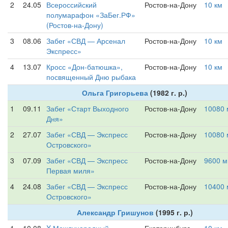
2
24.05
Всероссийский
Ростов-на-Дону
10 км
полумарафон «ЗаБег.РФ»
(Ростов-на-Дону)
3
08.06
Забег «СВД — Арсенал
Ростов-на-Дону
10 км
Экспресс»
4
13.07
Кросс «Дон-батюшка»,
Ростов-на-Дону
10 км
посвященный Дню рыбака
Ольга Григорьева
(1982 г. р.)
1
09.11
Забег «Старт Выходного
Ростов-на-Дону
10080 
Дня»
2
27.07
Забег «СВД — Экспресс
Ростов-на-Дону
10080 
Островского»
3
07.09
Забег «СВД — Экспресс
Ростов-на-Дону
9600 м
Первая миля»
4
24.08
Забег «СВД — Экспресс
Ростов-на-Дону
10400 
Островского»
Александр Гришунов
(1995 г. р.)