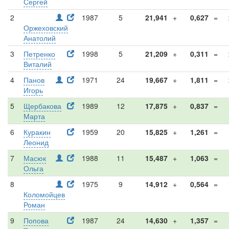
Сергей
2
1987
5
21,941
+
0,627
=
Оржеховский
Анатолий
3
Петренко
1998
5
21,209
+
0,311
=
Виталий
4
Панов
1971
24
19,667
+
1,811
=
Игорь
5
Щербакова
1989
12
17,875
+
0,837
=
Марта
6
Куракин
1959
20
15,825
+
1,261
=
Леонид
7
Масюк
1988
11
15,487
+
1,063
=
Ольга
8
1975
9
14,912
+
0,564
=
Коломойцев
Роман
9
Попова
1987
24
14,630
+
1,357
=