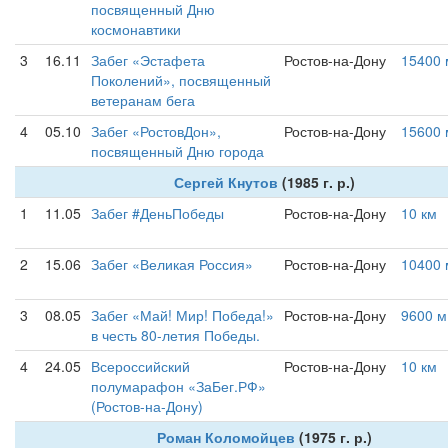
посвященный Дню
космонавтики
3
16.11
Забег «Эстафета
Ростов-на-Дону
15400 
Поколений», посвященный
ветеранам бега
4
05.10
Забег «РостовДон»,
Ростов-на-Дону
15600 
посвященный Дню города
Сергей Кнутов
(1985 г. р.)
1
11.05
Забег #ДеньПобеды
Ростов-на-Дону
10 км
2
15.06
Забег «Великая Россия»
Ростов-на-Дону
10400 
3
08.05
Забег «Май! Мир! Победа!»
Ростов-на-Дону
9600 м
в честь 80-летия Победы.
4
24.05
Всероссийский
Ростов-на-Дону
10 км
полумарафон «ЗаБег.РФ»
(Ростов-на-Дону)
Роман Коломойцев
(1975 г. р.)