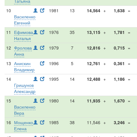
Татьяна
10
1981
13
14,564
+
1,638
=
Василенко
Евгений
11
Ефимова
1976
35
13,115
+
1,781
=
Наталья
12
Фролова
1979
7
12,816
+
0,715
=
Анна
13
Анискин
1996
5
12,761
+
0,361
=
Владимир
14
1995
14
12,488
+
1,186
=
Гришунов
Александр
15
1980
14
11,935
+
1,670
=
Василенко
Вера
16
Мощенко
1985
38
11,546
+
3,246
=
Елена