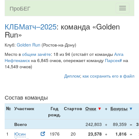
ПроБЕГ
Toggle
navigati
КЛБМатч–2025
: команда «Golden
Run»
Клуб:
Golden Run
(Ростов-на-Дону)
Место в
общем зачёте
: 18 из 94 (отстаёт от команды
Алга
Нефтекамск
на 6,845 очков, опережает команду
Парсек#
на
14,549 очков)
Диплом
;
как сохранить его в файл
Состав команды
№
Участник
Год
Стартов
Очки
▼
+
Бонусы
▼
рожд.
Всего
242,803
+
89,359
=
3
1
Юсин
1976
20
23,578
+
1,816
=