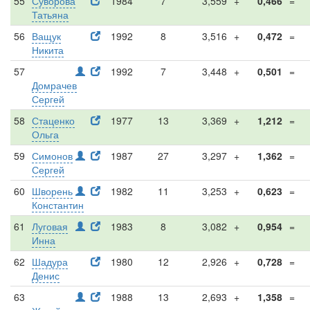
55
Суворова
1984
7
3,559
+
0,466
=
Татьяна
56
Ващук
1992
8
3,516
+
0,472
=
Никита
57
1992
7
3,448
+
0,501
=
Домрачев
Сергей
58
Стаценко
1977
13
3,369
+
1,212
=
Ольга
59
Симонов
1987
27
3,297
+
1,362
=
Сергей
60
Шворень
1982
11
3,253
+
0,623
=
Константин
61
Луговая
1983
8
3,082
+
0,954
=
Инна
62
Шадура
1980
12
2,926
+
0,728
=
Денис
63
1988
13
2,693
+
1,358
=