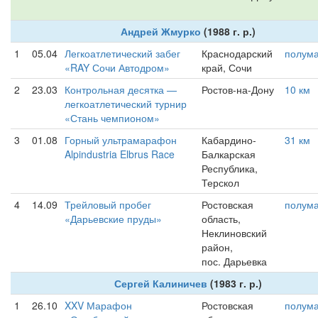
Андрей Жмурко
(1988 г. р.)
1
05.04
Легкоатлетический забег
Краснодарский
полум
«RAY Сочи Автодром»
край, Сочи
2
23.03
Контрольная десятка —
Ростов-на-Дону
10 км
легкоатлетический турнир
«Стань чемпионом»
3
01.08
Горный ультрамарафон
Кабардино-
31 км
Alpindustria Elbrus Race
Балкарская
Республика,
Терскол
4
14.09
Трейловый пробег
Ростовская
полум
«Дарьевские пруды»
область,
Неклиновский
район,
пос. Дарьевка
Сергей Калиничев
(1983 г. р.)
1
26.10
XXV Марафон
Ростовская
полум