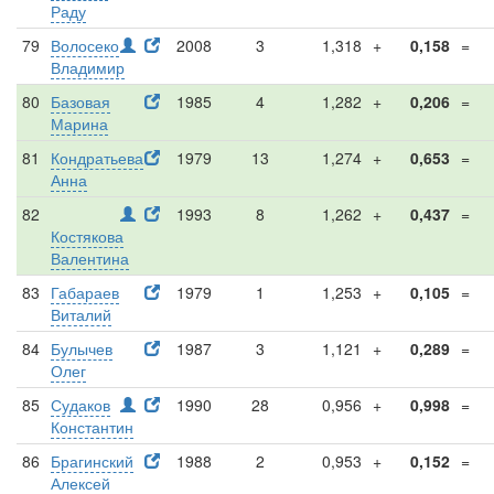
Раду
79
Волосеко
2008
3
1,318
+
0,158
=
Владимир
80
Базовая
1985
4
1,282
+
0,206
=
Марина
81
Кондратьева
1979
13
1,274
+
0,653
=
Анна
82
1993
8
1,262
+
0,437
=
Костякова
Валентина
83
Габараев
1979
1
1,253
+
0,105
=
Виталий
84
Булычев
1987
3
1,121
+
0,289
=
Олег
85
Судаков
1990
28
0,956
+
0,998
=
Константин
86
Брагинский
1988
2
0,953
+
0,152
=
Алексей