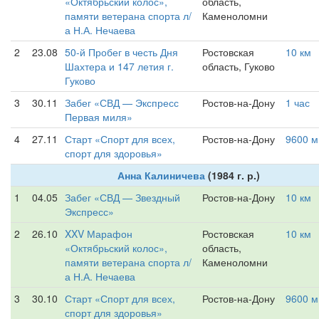
«Октябрьский колос»,
область,
памяти ветерана спорта л/
Каменоломни
а Н.А. Нечаева
2
23.08
50-й Пробег в честь Дня
Ростовская
10 км
Шахтера и 147 летия г.
область, Гуково
Гуково
3
30.11
Забег «СВД — Экспресс
Ростов-на-Дону
1 час
Первая миля»
4
27.11
Старт «Спорт для всех,
Ростов-на-Дону
9600 м
спорт для здоровья»
Анна Калиничева
(1984 г. р.)
1
04.05
Забег «СВД — Звездный
Ростов-на-Дону
10 км
Экспресс»
2
26.10
XXV Марафон
Ростовская
10 км
«Октябрьский колос»,
область,
памяти ветерана спорта л/
Каменоломни
а Н.А. Нечаева
3
30.10
Старт «Спорт для всех,
Ростов-на-Дону
9600 м
спорт для здоровья»