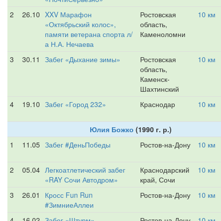
2
26.10
XXV Марафон
Ростовская
10 км
«Октябрьский колос»,
область,
памяти ветерана спорта л/
Каменоломни
а Н.А. Нечаева
3
30.11
Забег «Дыхание зимы»
Ростовская
10 км
область,
Каменск-
Шахтинский
4
19.10
Забег «Город 232»
Краснодар
10 км
Юлия Божко
(1990 г. р.)
1
11.05
Забег #ДеньПобеды
Ростов-на-Дону
10 км
2
05.04
Легкоатлетический забег
Краснодарский
10 км
«RAY Сочи Автодром»
край, Сочи
3
26.01
Кросс Fun Run
Ростов-на-Дону
10 км
#ЗимниеАллеи
4
16.02
Забег «Штурм»,
Ростов-на-Дону
10 км