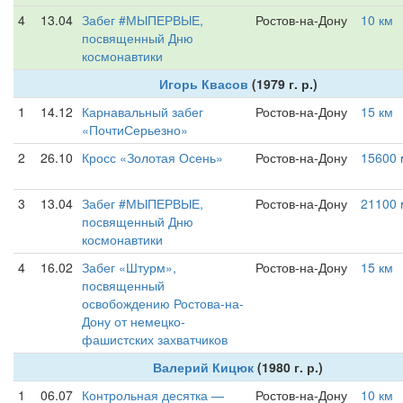
4
13.04
Забег #МЫПЕРВЫЕ,
Ростов-на-Дону
10 км
посвященный Дню
космонавтики
Игорь Квасов
(1979 г. р.)
1
14.12
Карнавальный забег
Ростов-на-Дону
15 км
«ПочтиСерьезно»
2
26.10
Кросс «Золотая Осень»
Ростов-на-Дону
15600 
3
13.04
Забег #МЫПЕРВЫЕ,
Ростов-на-Дону
21100 
посвященный Дню
космонавтики
4
16.02
Забег «Штурм»,
Ростов-на-Дону
15 км
посвященный
освобождению Ростова-на-
Дону от немецко-
фашистских захватчиков
Валерий Кицюк
(1980 г. р.)
1
06.07
Контрольная десятка —
Ростов-на-Дону
10 км