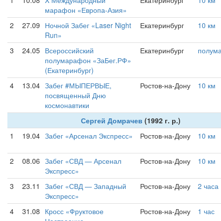
1
10.08
X Международный
Екатеринбург
10 км
марафон «Европа-Азия»
2
27.09
Ночной Забег «Laser Night
Екатеринбург
10 км
Run»
3
24.05
Всероссийский
Екатеринбург
полум
полумарафон «ЗаБег.РФ»
(Екатеринбург)
4
13.04
Забег #МЫПЕРВЫЕ,
Ростов-на-Дону
10 км
посвященный Дню
космонавтики
Сергей Домрачев
(1992 г. р.)
1
19.04
Забег «Арсенал Экспресс»
Ростов-на-Дону
10 км
2
08.06
Забег «СВД — Арсенал
Ростов-на-Дону
10 км
Экспресс»
3
23.11
Забег «СВД — Западный
Ростов-на-Дону
2 часа
Экспресс»
4
31.08
Кросс «Фруктовое
Ростов-на-Дону
1 час