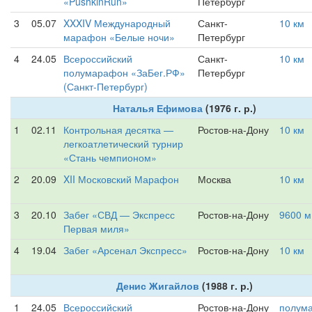
«PushkinRun»
Петербург
3
05.07
XXXIV Международный
Санкт-
10 км
марафон «Белые ночи»
Петербург
4
24.05
Всероссийский
Санкт-
10 км
полумарафон «ЗаБег.РФ»
Петербург
(Санкт-Петербург)
Наталья Ефимова
(1976 г. р.)
1
02.11
Контрольная десятка —
Ростов-на-Дону
10 км
легкоатлетический турнир
«Стань чемпионом»
2
20.09
XII Московский Марафон
Москва
10 км
3
20.10
Забег «СВД — Экспресс
Ростов-на-Дону
9600 м
Первая миля»
4
19.04
Забег «Арсенал Экспресс»
Ростов-на-Дону
10 км
Денис Жигайлов
(1988 г. р.)
1
24.05
Всероссийский
Ростов-на-Дону
полум