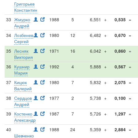
Григорьев
Константин
33
Жмурко
1988
5
6,551
+
0,535
=
Андрей
34
Лозбенев
1980
12
6,482
+
0,670
=
Сергей
35
Лесняк
1971
16
6,042
+
0,860
=
Виктория
36
Кушнир
1992
4
5,888
+
0,567
=
Мария
37
Кицюк
1980
7
5,832
+
2,075
=
Валерий
38
Сердцов
1977
2
5,738
+
0,100
=
Андрей
39
Костенко
1987
7
5,726
+
1,297
=
Александр
40
1988
24
5,359
+
2,884
=
Шевченко