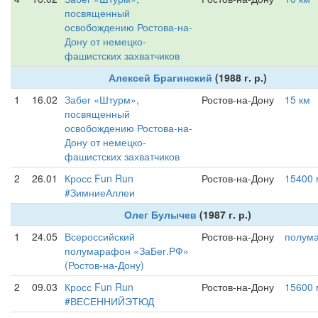
посвященный
освобождению Ростова-на-
Дону от немецко-
фашистских захватчиков
Алексей Брагинский
(1988 г. р.)
1
16.02
Забег «Штурм»,
Ростов-на-Дону
15 км
посвященный
освобождению Ростова-на-
Дону от немецко-
фашистских захватчиков
2
26.01
Кросс Fun Run
Ростов-на-Дону
15400 
#ЗимниеАллеи
Олег Булычев
(1987 г. р.)
1
24.05
Всероссийский
Ростов-на-Дону
полум
полумарафон «ЗаБег.РФ»
(Ростов-на-Дону)
2
09.03
Кросс Fun Run
Ростов-на-Дону
15600 
#ВЕСЕННИЙЭТЮД