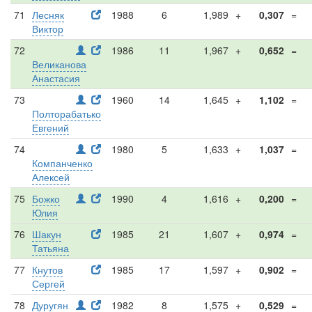
71
Лесняк
1988
6
1,989
+
0,307
=
Виктор
72
1986
11
1,967
+
0,652
=
Великанова
Анастасия
73
1960
14
1,645
+
1,102
=
Полторабатько
Евгений
74
1980
5
1,633
+
1,037
=
Компанченко
Алексей
75
Божко
1990
4
1,616
+
0,200
=
Юлия
76
Шакун
1985
21
1,607
+
0,974
=
Татьяна
77
Кнутов
1985
17
1,597
+
0,902
=
Сергей
78
Дуругян
1982
8
1,575
+
0,529
=