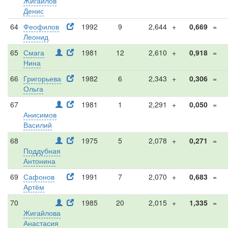
Жигайлов
Денис
64
Феофилов
1992
9
2,644
+
0,669
=
Леонид
65
Смага
1981
12
2,610
+
0,918
=
Нина
66
Григорьева
1982
6
2,343
+
0,306
=
Ольга
67
1981
1
2,291
+
0,050
=
Анисимов
Василий
68
1975
5
2,078
+
0,271
=
Поддубная
Антонина
69
Сафонов
1991
7
2,070
+
0,683
=
Артём
70
1985
20
2,015
+
1,335
=
Жигайлова
Анастасия