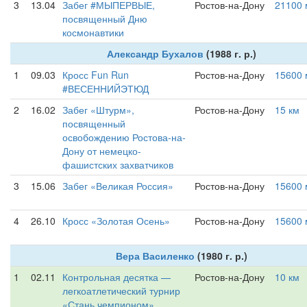
3
13.04
Забег #МЫПЕРВЫЕ,
Ростов-на-Дону
21100 
посвященный Дню
космонавтики
Александр Бухалов
(1988 г. р.)
1
09.03
Кросс Fun Run
Ростов-на-Дону
15600 
#ВЕСЕННИЙЭТЮД
2
16.02
Забег «Штурм»,
Ростов-на-Дону
15 км
посвященный
освобождению Ростова-на-
Дону от немецко-
фашистских захватчиков
3
15.06
Забег «Великая Россия»
Ростов-на-Дону
15600 
4
26.10
Кросс «Золотая Осень»
Ростов-на-Дону
15600 
Вера Василенко
(1980 г. р.)
1
02.11
Контрольная десятка —
Ростов-на-Дону
10 км
легкоатлетический турнир
«Стань чемпионом»