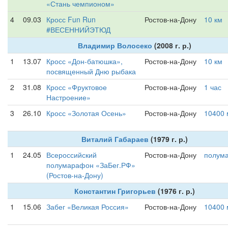
«Стань чемпионом»
4
09.03
Кросс Fun Run
Ростов-на-Дону
10 км
#ВЕСЕННИЙЭТЮД
Владимир Волосеко
(2008 г. р.)
1
13.07
Кросс «Дон-батюшка»,
Ростов-на-Дону
10 км
посвященный Дню рыбака
2
31.08
Кросс «Фруктовое
Ростов-на-Дону
1 час
Настроение»
3
26.10
Кросс «Золотая Осень»
Ростов-на-Дону
10400 
Виталий Габараев
(1979 г. р.)
1
24.05
Всероссийский
Ростов-на-Дону
полум
полумарафон «ЗаБег.РФ»
(Ростов-на-Дону)
Константин Григорьев
(1976 г. р.)
1
15.06
Забег «Великая Россия»
Ростов-на-Дону
10400 