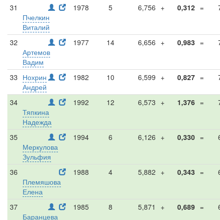
31
1978
5
6,756
+
0,312
=
Пчелкин
Виталий
32
1977
14
6,656
+
0,983
=
Артемов
Вадим
33
Нохрин
1982
10
6,599
+
0,827
=
Андрей
34
1992
12
6,573
+
1,376
=
Тяпкина
Надежда
35
1994
6
6,126
+
0,330
=
Меркулова
Зульфия
36
1988
4
5,882
+
0,343
=
Племяшова
Елена
37
1985
8
5,871
+
0,689
=
Баранцева