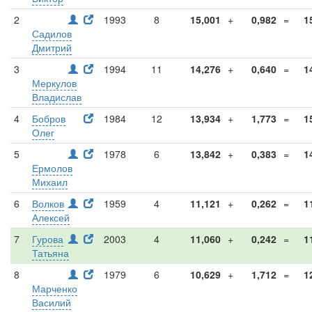
2
1993
8
15,001
+
0,982
=
1
Садилов
Дмитрий
3
1994
11
14,276
+
0,640
=
1
Меркулов
Владислав
4
Бобров
1984
12
13,934
+
1,773
=
1
Олег
5
1978
6
13,842
+
0,383
=
1
Ермолов
Михаил
6
Волков
1959
4
11,121
+
0,262
=
1
Алексей
7
Гурова
2003
4
11,060
+
0,242
=
1
Татьяна
8
1979
6
10,629
+
1,712
=
1
Марченко
Василий