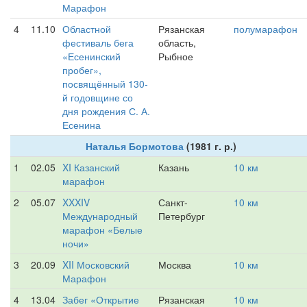
Марафон
4
11.10
Областной
Рязанская
полумарафон
фестиваль бега
область,
«Есенинский
Рыбное
пробег»,
посвящённый 130-
й годовщине со
дня рождения С. А.
Есенина
Наталья Бормотова
(1981 г. р.)
1
02.05
XI Казанский
Казань
10 км
марафон
2
05.07
XXXIV
Санкт-
10 км
Международный
Петербург
марафон «Белые
ночи»
3
20.09
XII Московский
Москва
10 км
Марафон
4
13.04
Забег «Открытие
Рязанская
10 км