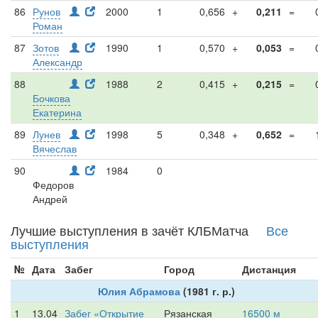
86
Рунов
2000
1
0,656
+
0,211
=
Роман
87
Зотов
1990
1
0,570
+
0,053
=
Александр
88
1988
2
0,415
+
0,215
=
Бочкова
Екатерина
89
Лунев
1998
5
0,348
+
0,652
=
Вячеслав
90
1984
0
Федоров
Андрей
Лучшие выступления в зачёт КЛБМатча
Все
выступления
№
Дата
Забег
Город
Дистанция
Юлия Абрамова
(1981 г. р.)
1
13.04
Забег «Открытие
Рязанская
16500 м