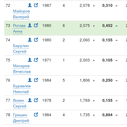
72
1987
4
2,078
+
0,310
=
Майоров
Валерий
73
Рогова
1980
6
2,075
+
0,452
=
Анна
74
1980
2
2,060
+
0,155
=
Барулин
Сергей
75
1971
1
2,003
+
0,105
=
Михарев
Вячеслав
76
1984
5
1,806
+
0,250
=
Буравлев
Николай
77
Вокин
1978
2
1,769
+
0,155
=
Сергей
78
Гришин
1984
4
1,735
+
0,894
=
Дмитрий