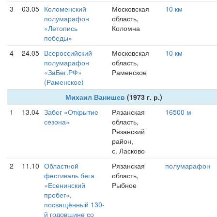
3
03.05
Коломенский
Московская
10 км
полумарафон
область,
«Летопись
Коломна
победы»
4
24.05
Всероссийский
Московская
10 км
полумарафон
область,
«ЗаБег.РФ»
Раменское
(Раменское)
Михаил Ванишев
(1973 г. р.)
1
13.04
Забег «Открытие
Рязанская
16500 м
сезона»
область,
Рязанский
район,
с. Ласково
2
11.10
Областной
Рязанская
полумарафон
фестиваль бега
область,
«Есенинский
Рыбное
пробег»,
посвящённый 130-
й годовщине со