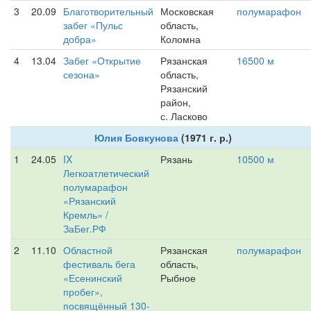
3
20.09
Благотворительный
Московская
полумарафон
забег «Пульс
область,
добра»
Коломна
4
13.04
Забег «Открытие
Рязанская
16500 м
сезона»
область,
Рязанский
район,
с. Ласково
Юлия Бовкунова
(1971 г. р.)
1
24.05
IX
Рязань
10500 м
Легкоатлетический
полумарафон
«Рязанский
Кремль» /
ЗаБег.РФ
2
11.10
Областной
Рязанская
полумарафон
фестиваль бега
область,
«Есенинский
Рыбное
пробег»,
посвящённый 130-