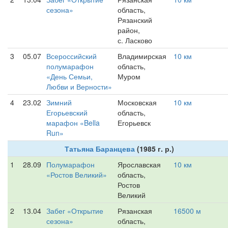
сезона»
область,
Рязанский
район,
с. Ласково
3
05.07
Всероссийский
Владимирская
10 км
полумарафон
область,
«День Семьи,
Муром
Любви и Верности»
4
23.02
Зимний
Московская
10 км
Егорьевский
область,
марафон «Bella
Егорьевск
Run»
Татьяна Баранцева
(1985 г. р.)
1
28.09
Полумарафон
Ярославская
10 км
«Ростов Великий»
область,
Ростов
Великий
2
13.04
Забег «Открытие
Рязанская
16500 м
сезона»
область,