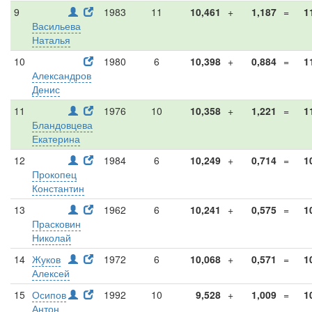
9
1983
11
10,461
+
1,187
=
1
Васильева
Наталья
10
1980
6
10,398
+
0,884
=
1
Александров
Денис
11
1976
10
10,358
+
1,221
=
1
Бландовцева
Екатерина
12
1984
6
10,249
+
0,714
=
1
Прокопец
Константин
13
1962
6
10,241
+
0,575
=
1
Прасковин
Николай
14
Жуков
1972
6
10,068
+
0,571
=
1
Алексей
15
Осипов
1992
10
9,528
+
1,009
=
1
Антон