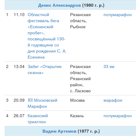
Денис Александров
(1980 г. р.)
1
11.10
Областной
Рязанская
полумарафон
фестиваль бега
область,
«Есенинский
Рыбное
пробег»,
посвящённый 130-
й годовщине со
дня рождения С. А.
Есенина
2
13.04
Забег «Открытие
Рязанская
33 км
сезона»
область,
Рязанский
район,
с. Ласково
3
20.09
XII Московский
Москва
марафон
Марафон
4
26.07
Казанский
Казань
полумарафон
триатлон
Вадим Артемов
(1977 г. р.)