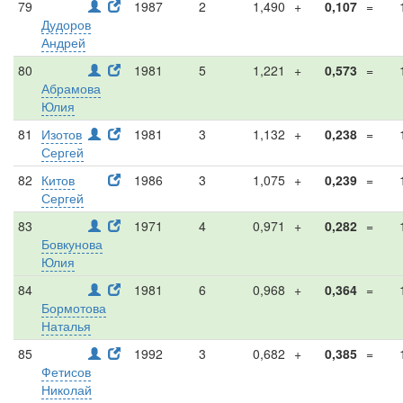
79
1987
2
1,490
+
0,107
=
Дудоров
Андрей
80
1981
5
1,221
+
0,573
=
Абрамова
Юлия
81
Изотов
1981
3
1,132
+
0,238
=
Сергей
82
Китов
1986
3
1,075
+
0,239
=
Сергей
83
1971
4
0,971
+
0,282
=
Бовкунова
Юлия
84
1981
6
0,968
+
0,364
=
Бормотова
Наталья
85
1992
3
0,682
+
0,385
=
Фетисов
Николай