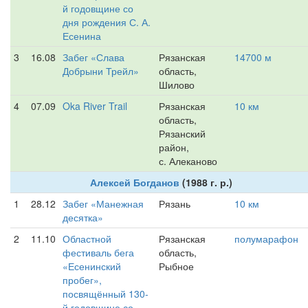
й годовщине со
дня рождения С. А.
Есенина
3
16.08
Забег «Слава
Рязанская
14700 м
Добрыни Трейл»
область,
Шилово
4
07.09
Oka River Trail
Рязанская
10 км
область,
Рязанский
район,
с. Алеканово
Алексей Богданов
(1988 г. р.)
1
28.12
Забег «Манежная
Рязань
10 км
десятка»
2
11.10
Областной
Рязанская
полумарафон
фестиваль бега
область,
«Есенинский
Рыбное
пробег»,
посвящённый 130-
й годовщине со