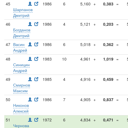
45
1986
6
5,160
+
0,383
=
Шарпанов
Дмитрий
46
1986
4
5,121
+
0,203
=
Богданов
Дмитрий
47
Васин
1986
6
5,018
+
0,362
=
Андрей
48
1983
10
4,961
+
1,019
=
Синицин
Андрей
49
1985
4
4,916
+
0,459
=
Смирнов
Максим
50
1986
7
4,905
+
0,837
=
Никонов
Алексей
51
1972
6
4,834
+
0,471
=
Чернова