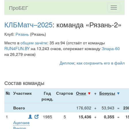
ПроБЕГ
Toggle
navigati
КЛБМатч–2025
: команда «Рязань-2»
Клуб:
Рязань
(Рязань)
Место в
общем зачёте
: 35 из 94 (отстаёт от команды
RUN4FUN.BY
на 13,243 очков, опережает команду
Элара-60
на 26,279 очков)
Диплом
;
как сохранить его в файл
Состав команды
№
Участник
Год
Стартов
Очки
▼
+
Бонусы
▼
рожд.
Всего
176,602
+
53,943
=
23
1
1985
5
15,436
+
0,355
=
1
Ацепаев
Виктор