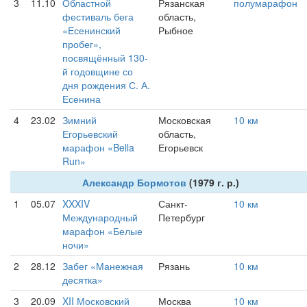
3
11.10
Областной
Рязанская
полумарафон
фестиваль бега
область,
«Есенинский
Рыбное
пробег»,
посвящённый 130-
й годовщине со
дня рождения С. А.
Есенина
4
23.02
Зимний
Московская
10 км
Егорьевский
область,
марафон «Bella
Егорьевск
Run»
Александр Бормотов
(1979 г. р.)
1
05.07
XXXIV
Санкт-
10 км
Международный
Петербург
марафон «Белые
ночи»
2
28.12
Забег «Манежная
Рязань
10 км
десятка»
3
20.09
XII Московский
Москва
10 км