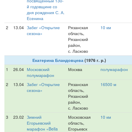
посвящённый 130-
й годовщине со
дня рождения С. А.
Есенина
2
13.04
Забег «Открытие
Рязанская
10 км
сезона»
область,
Рязанский
район,
с. Ласково
Екатерина Бландовцева
(1976 г. р.)
1
26.04
Московский
Москва
полумарафон
полумарафон
2
13.04
Забег «Открытие
Рязанская
16500 м
сезона»
область,
Рязанский
район,
с. Ласково
3
23.02
Зимний
Московская
10 км
Егорьевский
область,
марафон «Bella
Егорьевск