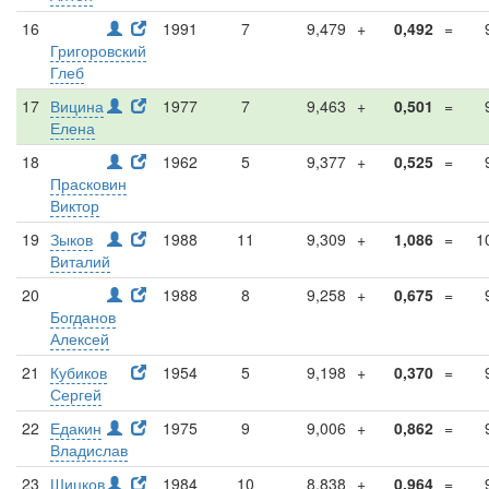
16
1991
7
9,479
+
0,492
=
Григоровский
Глеб
17
Вицина
1977
7
9,463
+
0,501
=
Елена
18
1962
5
9,377
+
0,525
=
Прасковин
Виктор
19
Зыков
1988
11
9,309
+
1,086
=
1
Виталий
20
1988
8
9,258
+
0,675
=
Богданов
Алексей
21
Кубиков
1954
5
9,198
+
0,370
=
Сергей
22
Едакин
1975
9
9,006
+
0,862
=
Владислав
23
Шицков
1984
10
8,838
+
0,964
=