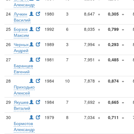
Александр
24
Лучкин
1980
3
8,647
+
0,305
=
Василий
25
Борзов
1992
6
8,035
+
0,799
=
Максим
26
Черных
1989
3
7,994
+
0,293
=
Андрей
27
1981
7
7,951
+
0,485
=
Баранцев
Евгений
28
1984
10
7,878
+
0,874
=
Приходько
Алексей
29
Якушев
1984
7
7,692
+
0,665
=
Виталий
30
1979
8
7,034
+
0,711
=
Бормотов
Александр