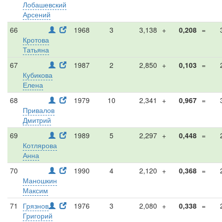
Лобашевский
Арсений
66
1968
3
3,138
+
0,208
=
Кротова
Татьяна
67
1987
2
2,850
+
0,103
=
Кубикова
Елена
68
1979
10
2,341
+
0,967
=
Привалов
Дмитрий
69
1989
5
2,297
+
0,448
=
Котлярова
Анна
70
1990
4
2,120
+
0,368
=
Маношкин
Максим
71
Грязнов
1976
3
2,080
+
0,338
=
Григорий