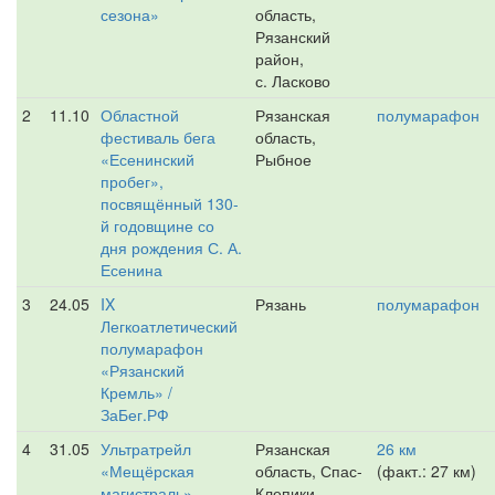
сезона»
область,
Рязанский
район,
с. Ласково
2
11.10
Областной
Рязанская
полумарафон
фестиваль бега
область,
«Есенинский
Рыбное
пробег»,
посвящённый 130-
й годовщине со
дня рождения С. А.
Есенина
3
24.05
IX
Рязань
полумарафон
Легкоатлетический
полумарафон
«Рязанский
Кремль» /
ЗаБег.РФ
4
31.05
Ультратрейл
Рязанская
26 км
«Мещёрская
область, Спас-
(факт.: 27 км)
магистраль»
Клепики