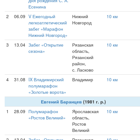
дня рождения С. А.
Есенина
2
06.09
V Ежегодный
Нижний
10 км
легкоатлетический
Новгород
забег «Марафон
Нижний Новгород»
3
13.04
Забег «Открытие
Рязанская
10 км
сезона»
область,
Рязанский
район,
с. Ласково
4
31.08
IX Владимирский
Владимир
10 км
полумарафон
«Золотые ворота»
Евгений Баранцев
(1981 г. р.)
1
28.09
Полумарафон
Ярославская
10 км
«Ростов Великий»
область,
Ростов
Великий
2
13.04
Забег «Открытие
Рязанская
10 км