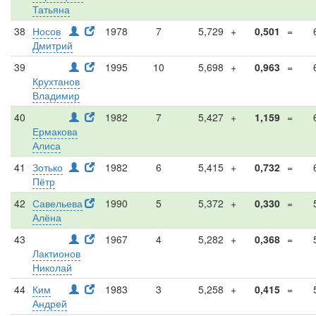
Татьяна
38
Носов
1978
7
5,729
+
0,501
=
Дмитрий
39
1995
10
5,698
+
0,963
=
Крухтанов
Владимир
40
1982
7
5,427
+
1,159
=
Ермакова
Алиса
41
Зотько
1982
6
5,415
+
0,732
=
Пётр
42
Савельева
1990
5
5,372
+
0,330
=
Алёна
43
1967
4
5,282
+
0,368
=
Лактионов
Николай
44
Ким
1983
3
5,258
+
0,415
=
Андрей