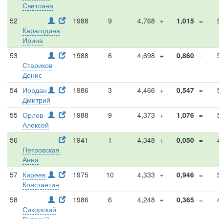
Светлана
52
1988
9
4,768
+
1,015
=
Карагодина
Ирина
53
1988
6
4,698
+
0,860
=
Стариков
Денис
54
Иордан
1986
3
4,466
+
0,547
=
Дмитрий
55
Орлов
1988
9
4,373
+
1,076
=
Алексей
56
1941
1
4,348
+
0,050
=
Петровская
Анна
57
Киреев
1975
10
4,333
+
0,946
=
Константин
58
1986
6
4,248
+
0,365
=
Сикорский