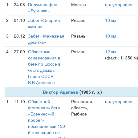
1
24.08
Полумарафон
Москва
полумарафон
«Лужники»
2
04.10
Забег «Энергия
Рязань
10 км
жизни»
3
28.12
Забег «Манежная
Рязань
10 км
десятка»
4
27.09
Областные
Рязань
12 км
соревнования в
(факт.: 11350 м
беге по шоссе в
честь дважды
Героя СССР
В.В.Аксенова
Виктор Ацепаев
(1985 г. р.)
1
11.10
Областной
Рязанская
полумарафон
фестиваль бега
область,
«Есенинский
Рыбное
пробег»,
посвящённый 130-
й годовщине со