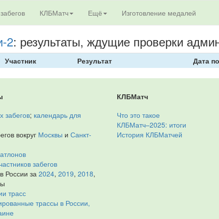
 забегов
КЛБМатч
Ещё
Изготовление медалей
и-2
: результаты, ждущие проверки адми
Участник
Результат
Дата п
ы
КЛБМатч
х забегов
;
календарь для
Что это такое
КЛБМатч–2025: итоги
егов вокруг
Москвы
и
Санкт-
История КЛБМатчей
иатлонов
частников забегов
 в России за
2024
,
2019
,
2018
,
ды
ии трасс
рованные трассы в России,
аине