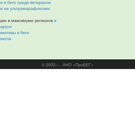
и в беге среди ветеранов
ии на ультрамарафонских
ие в максимуме регионов
в
ларуси
мативы в беге
окола
© 2002–... АНО «ПроБЕГ»