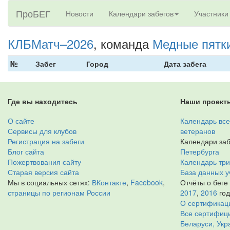
ПроБЕГ
Новости
Календари забегов
Участники
КЛБМатч–2026
, команда
Медные пятк
№
Забег
Город
Дата забега
Где вы находитесь
Наши проект
О сайте
Календарь все
Сервисы для клубов
ветеранов
Регистрация на забеги
Календари заб
Блог сайта
Петербурга
Пожертвования сайту
Календарь тр
Старая версия сайта
База данных у
Мы в социальных сетях:
ВКонтакте
,
Facebook
,
Отчёты о беге
страницы по регионам России
2017
,
2016
го
О сертификац
Все сертифици
Беларуси, Укр