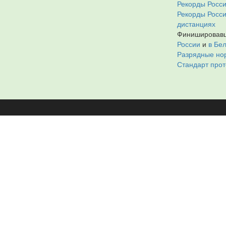
Рекорды Росси
Рекорды Росс
дистанциях
Финишировавш
России
и
в Бе
Разрядные нор
Стандарт прот