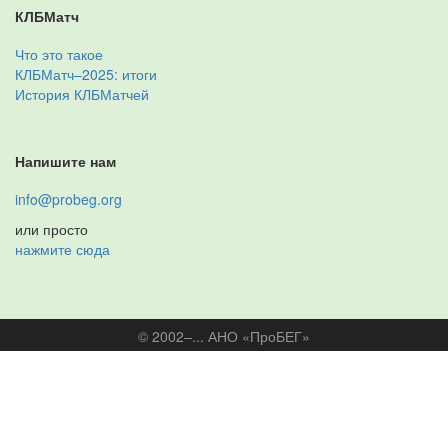
КЛБМатч
Что это такое
КЛБМатч–2025: итоги
История КЛБМатчей
Напишите нам
info@probeg.org
или просто
нажмите сюда
© 2002–... АНО «ПроБЕГ»