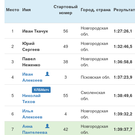
Стартовый
Место
Имя
Город, страна
Результат
номер
Новгородская
1
Иван Ткачук
56
1:27:26,1
обл.
Юрий
Новгородская
2
49
1:32:46,5
Сергеев
обл.
Павел
Новгородская
3
38
1:36:58,8
Неженко
обл.
Иван
4
3
Псковская обл.
1:37:23,9
Алексеев
КЛБМатч
Смоленская
5
Николай
55
1:38:49,6
обл.
Тихов
Илья
Новгородская
6
4
1:39:32,2
Алексеев
обл.
Анна
Новгородская
7
42
1:39:37,7
Пантелеева
обл.