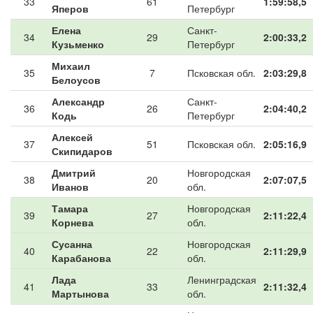
33
61
1:59:58,5
Яперов
Петербург
Елена
Санкт-
34
29
2:00:33,2
Кузьменко
Петербург
Михаил
35
7
Псковская обл.
2:03:29,8
Белоусов
Александр
Санкт-
36
26
2:04:40,2
Кодь
Петербург
Алексей
37
51
Псковская обл.
2:05:16,9
Скипидаров
Дмитрий
Новгородская
38
20
2:07:07,5
Иванов
обл.
Тамара
Новгородская
39
27
2:11:22,4
Корнева
обл.
Сусанна
Новгородская
40
22
2:11:29,9
Карабанова
обл.
Лада
Ленинградская
41
33
2:11:32,4
Мартынова
обл.