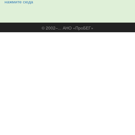
нажмите сюда
© 2002–... АНО «ПроБЕГ»