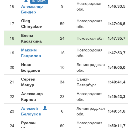
КЛБМатч
Новгородская
16
Александр
9
1:46:33,5
обл.
Бендер
Oleg
Новгородская
17
59
1:47:06,5
Chinyakov
обл.
Елена
18
24
Псковская обл.
1:47:35,7
Касаткина
Максим
Новгородская
19
16
1:47:53,7
Гаврилов
обл.
Иван
Ленинградская
20
10
1:49:05,0
Богданов
обл.
Сергей
Санкт-
21
34
1:49:41,4
Мацур
Петербург
Александр
Новгородская
22
23
1:49:43,3
Карпов
обл.
Алексей
Ленинградская
23
6
1:49:51,8
Белоусов
обл.
Руслан
Новгородская
24
60
1:50:11,7