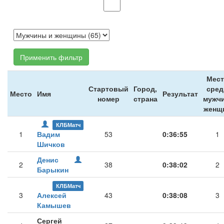
Применить фильтр
Мест
Стартовый
Город,
сред
Место
Имя
Результат
номер
страна
мужчи
женщ
КЛБМатч
1
Вадим
53
0:36:55
1
Шичков
Денис
2
38
0:38:02
2
Барыкин
КЛБМатч
3
Алексей
43
0:38:08
3
Камышев
Сергей