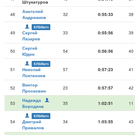
Штукатуров
Анатолий
48
32
0:55:33
38
Андрианов
КЛБМатч
49
Сергей
33
0:55:56
39
Лазарев
Сергей
50
54
0:56:56
40
Юдин
КЛБМатч
51
Николай
57
0:57:23
41
Локтионов
Виктор
52
23
0:57:57
42
Просковин
Надежда
53
35
1:02:51
11
Бородина
КЛБМатч
54
Дмитрий
34
1:03:55
43
Привалов