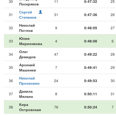
30
11
0:47:32
25
Поскряков
Сергей
31
31
0:47:36
26
Степанов
Николай
32
9
0:48:05
27
Потлов
Юлия
33
4
0:48:08
6
Мирионкова
Олег
34
47
0:49:22
28
Демидов
Арсений
35
7
0:49:41
29
Машенев
Николай
36
24
0:49:53
30
Просковин
Данила
37
8
0:50:11
31
Мялкин
Кира
38
76
0:50:24
7
Островская