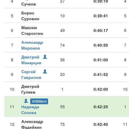
4
27
0:39:19
4
Сучков
Борис
5
10
0:39:41
5
Суровин
Максим
6
49
0:40:17
6
Старостин
Александр
7
74
0:40:50
7
Миронов
Дмитрий
8
36
0:41:00
8
Макарцев
Сергей
9
20
0:41:52
9
Гаврилов
Дмитрий
10
1
0:42:00
10
Гуляев
КЛБМатч
11
Надежда
55
0:42:25
1
Сизова
Александр
12
75
0:42:40
11
Фадейкин