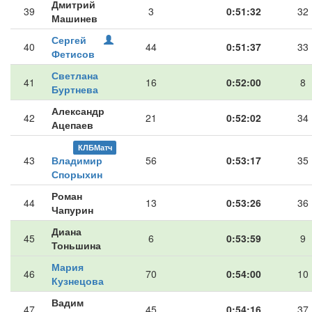
Дмитрий
39
3
0:51:32
32
Машинев
Сергей
40
44
0:51:37
33
Фетисов
Светлана
41
16
0:52:00
8
Буртнева
Александр
42
21
0:52:02
34
Ацепаев
КЛБМатч
43
Владимир
56
0:53:17
35
Спорыхин
Роман
44
13
0:53:26
36
Чапурин
Диана
45
6
0:53:59
9
Тоньшина
Мария
46
70
0:54:00
10
Кузнецова
Вадим
47
45
0:54:16
37