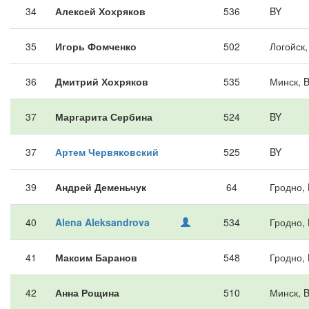
34
Алексей Хохряков
536
BY
35
Игорь Фомченко
502
Логойск,
36
Дмитрий Хохряков
535
Минск, 
37
Маргарита Сербина
524
BY
37
Артем Червяковский
525
BY
39
Андрей Деменьчук
64
Гродно,
40
Alena Aleksandrova
534
Гродно,
41
Максим Баранов
548
Гродно,
42
Анна Рощина
510
Минск, 