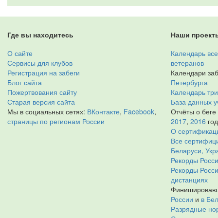
Где вы находитесь
Наши проект
О сайте
Календарь все
Сервисы для клубов
ветеранов
Регистрация на забеги
Календари заб
Блог сайта
Петербурга
Пожертвования сайту
Календарь тр
Старая версия сайта
База данных у
Мы в социальных сетях:
ВКонтакте
,
Facebook
,
Отчёты о беге
страницы по регионам России
2017
,
2016
го
О сертификац
Все сертифици
Беларуси, Укр
Рекорды Росси
Рекорды Росс
дистанциях
Финишировавш
России
и
в Бе
Разрядные нор