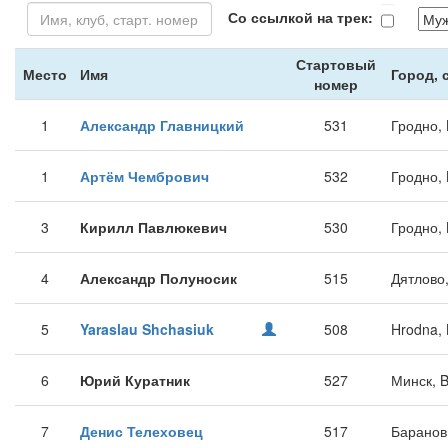
Со ссылкой на трек:
Стартовый
Место
Имя
Город, 
номер
1
Александр Главницкий
531
Гродно,
1
Артём Чембрович
532
Гродно,
3
Кирилл Павлюкевич
530
Гродно,
4
Александр Полуносик
515
Дятлово
5
Yaraslau Shchasiuk
508
Hrodna,
6
Юрий Куратник
527
Минск, 
7
Денис Телеховец
517
Баранов