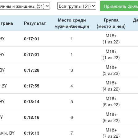
Применить филь
Место среди
Группа
Да
страна
Результат
мужчин/женщин
(место в ней)
M18+
 BY
0:17:01
1
(1 из 22)
M18+
 BY
0:17:01
1
(1 из 22)
M18+
 BY
0:17:28
3
(3 из 22)
M18+
, BY
0:17:55
4
(4 из 22)
M18+
 BY
0:18:14
5
(5 из 22)
M18+
BY
0:18:16
6
(6 из 22)
M18+
ичи, BY
0:19:13
7
(7 из 22)