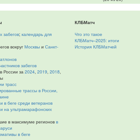
ы
КЛБМатч
х забегов
;
календарь для
Что это такое
КЛБМатч–2025: итоги
егов вокруг
Москвы
и
Санкт-
История КЛБМатчей
иатлонов
частников забегов
 в России за
2024
,
2019
,
2018
,
ды
ии трасс
рованные трассы в России,
аине
и в беге среди ветеранов
ии на ультрамарафонских
ие в максимуме регионов
в
ларуси
мативы в беге