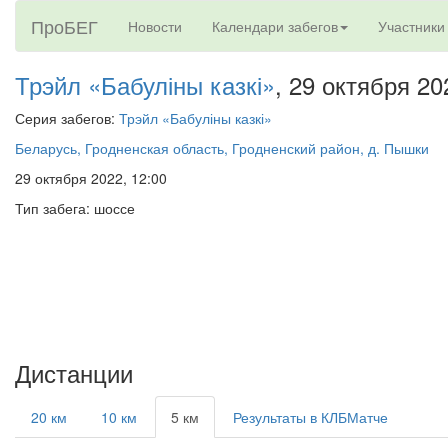
ПроБЕГ
Новости
Календари забегов
Участники
Трэйл «Бабуліны казкі»
, 29 октября 20
Серия забегов:
Трэйл «Бабуліны казкі»
Беларусь, Гродненская область, Гродненский район, д. Пышки
29 октября 2022, 12:00
Тип забега: шоссе
Дистанции
20 км
10 км
5 км
Результаты в КЛБМатче