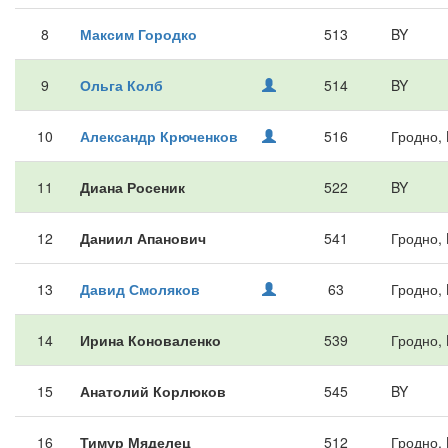
8
Максим Городко
513
BY
9
Ольга Колб
514
BY
10
Александр Крюченков
516
Гродно,
11
Диана Росеник
522
BY
12
Даниил Апанович
541
Гродно,
13
Давид Смоляков
63
Гродно,
14
Ирина Коноваленко
539
Гродно,
15
Анатолий Корлюков
545
BY
16
Тимур Мяделец
512
Гродно,