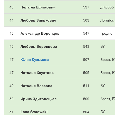
43
Пелагея Ефимович
537
д.Короб
44
Любовь Зинькович
503
Логойск,
45
Александр Воронцов
547
Гродно,
45
Любовь Воронцова
543
BY
47
Юлия Кузьмина
507
Брест, B
47
Наталья Хаустова
505
Брест, B
49
Наталья Власова
511
BY
50
Ирина Здитовецкая
509
Брест, B
51
Lana Starowski
504
BY