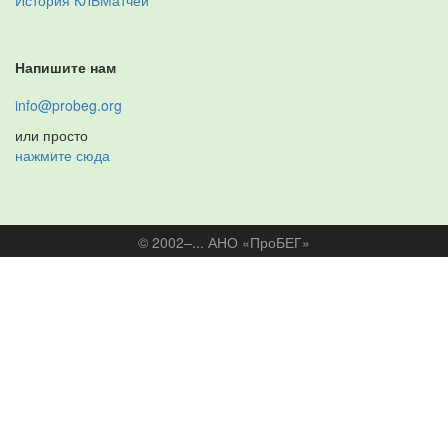
История КЛБМатчей
Напишите нам
info@probeg.org
или просто
нажмите сюда
© 2002–... АНО «ПроБЕГ»