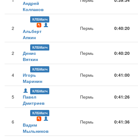
1
Пермь
0:39:34
Андрей
Колпаков
КЛБМатч
2
Пермь
0:40:20
Альберт
Апкин
КЛБМатч
2
Денис
Пермь
0:40:20
Вяткин
КЛБМатч
4
Игорь
Пермь
0:41:00
Маринин
КЛБМатч
5
Павел
Пермь
0:41:26
Дмитриев
КЛБМатч
6
Пермь
0:41:36
Вадим
Мыльников