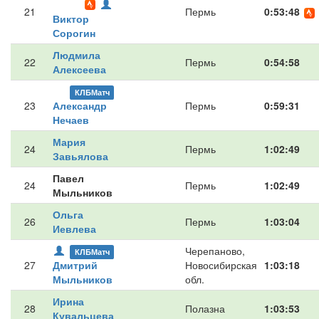
21
Пермь
0:53:48
Виктор
Сорогин
Людмила
22
Пермь
0:54:58
Алексеева
КЛБМатч
23
Александр
Пермь
0:59:31
Нечаев
Мария
24
Пермь
1:02:49
Завьялова
Павел
24
Пермь
1:02:49
Мыльников
Ольга
26
Пермь
1:03:04
Иевлева
Черепаново,
КЛБМатч
27
Дмитрий
Новосибирская
1:03:18
Мыльников
обл.
Ирина
28
Полазна
1:03:53
Кувальцева