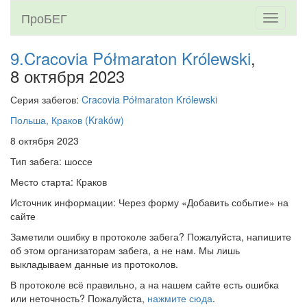
ПроБЕГ
Toggle
navigati
9.Cracovia Półmaraton Królewski
,
8 октября 2023
Серия забегов:
Cracovia Półmaraton Królewski
Польша, Краков (Kraków)
8 октября 2023
Тип забега: шоссе
Место старта: Краков
Источник информации: Через форму «Добавить событие» на
сайте
Заметили ошибку в протоколе забега? Пожалуйста, напишите
об этом организаторам забега, а не нам. Мы лишь
выкладываем данные из протоколов.
В протоколе всё правильно, а на нашем сайте есть ошибка
или неточность? Пожалуйста,
нажмите сюда
.