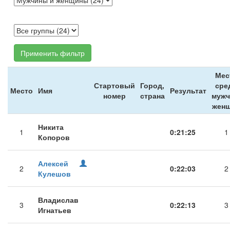
Применить фильтр
Мес
Стартовый
Город,
сре
Место
Имя
Результат
номер
страна
мужч
жен
Никита
1
0:21:25
1
Копоров
Алексей
2
0:22:03
2
Кулешов
Владислав
3
0:22:13
3
Игнатьев