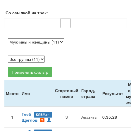
Со ссылкой на трек:
Применить фильтр
М
Стартовый
Город,
с
Место
Имя
Результат
номер
страна
му
ж
Глеб
КЛБМатч
1
3
Апатиты
0:35:28
Щеглов