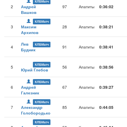
КЛБМатч
2
Андрей
97
Апатиты
0:36:02
Вашков
КЛБМатч
3
Максим
28
Апатиты
0:38:21
Архипов
Лев
КЛБМатч
4
91
Апатиты
0:38:41
Будник
КЛБМатч
5
56
Апатиты
0:38:56
Юрий Глебов
КЛБМатч
6
Андрей
67
Апатиты
0:39:27
Галезник
КЛБМатч
7
Александр
85
Апатиты
0:44:05
Голобородько
КЛБМатч