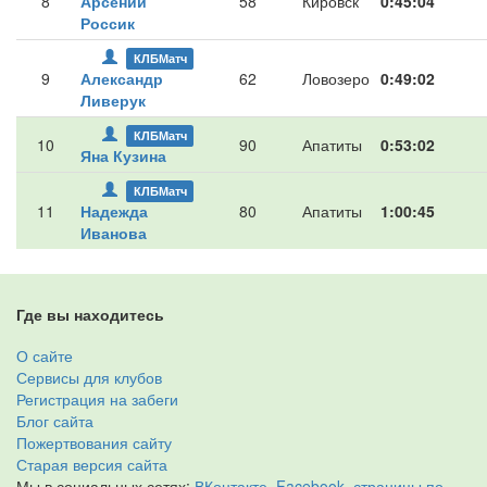
8
Арсений
58
Кировск
0:45:04
Россик
КЛБМатч
9
Александр
62
Ловозеро
0:49:02
Ливерук
КЛБМатч
10
90
Апатиты
0:53:02
Яна Кузина
КЛБМатч
11
Надежда
80
Апатиты
1:00:45
Иванова
Где вы находитесь
О сайте
Сервисы для клубов
Регистрация на забеги
Блог сайта
Пожертвования сайту
Старая версия сайта
Мы в социальных сетях:
ВКонтакте
,
Facebook
,
страницы по