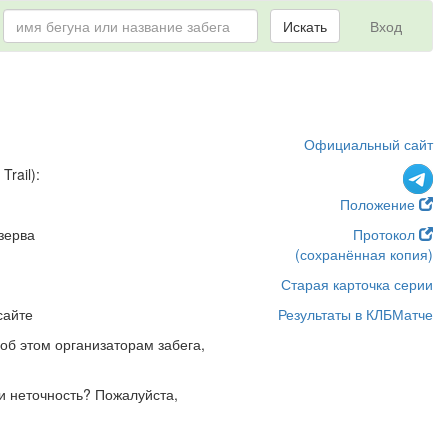
Искать
Вход
Официальный сайт
rail):
Положение
зерва
Протокол
(сохранённая копия)
Старая карточка серии
сайте
Результаты в КЛБМатче
об этом организаторам забега,
и неточность? Пожалуйста,