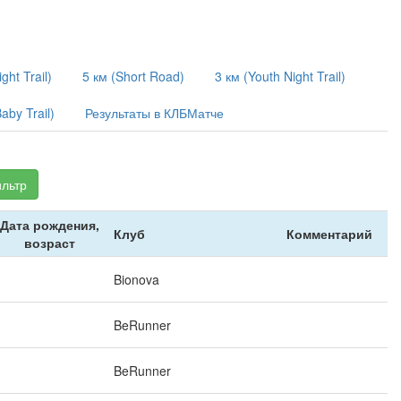
ght Trail)
5 км (Short Road)
3 км (Youth Night Trail)
aby Trail)
Результаты в КЛБМатче
льтр
Дата рождения,
Клуб
Комментарий
возраст
Bionova
BeRunner
BeRunner