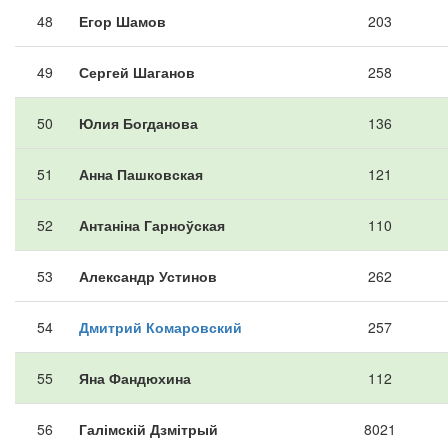
48
Егор Шамов
203
49
Сергей Шаганов
258
50
Юлия Богданова
136
51
Анна Пашковская
121
52
Антаніна Гарноўская
110
53
Александр Устинов
262
54
Дмитрий Комаровский
257
55
Яна Фандюхина
112
56
Галімскій Дзмітрый
8021