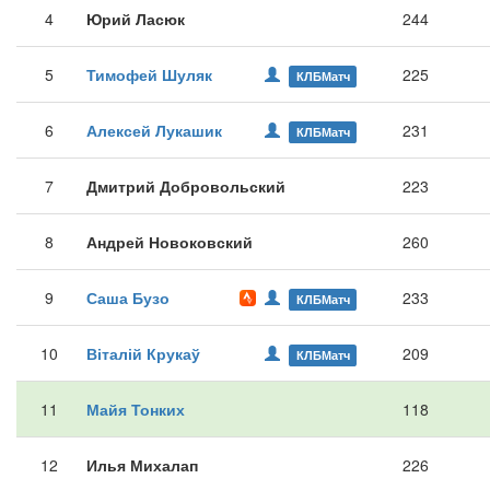
4
Юрий Ласюк
244
5
Тимофей Шуляк
225
КЛБМатч
6
Алексей Лукашик
231
КЛБМатч
7
Дмитрий Добровольский
223
8
Андрей Новоковский
260
9
Саша Бузо
233
КЛБМатч
10
Віталій Крукаў
209
КЛБМатч
11
Майя Тонких
118
12
Илья Михалап
226