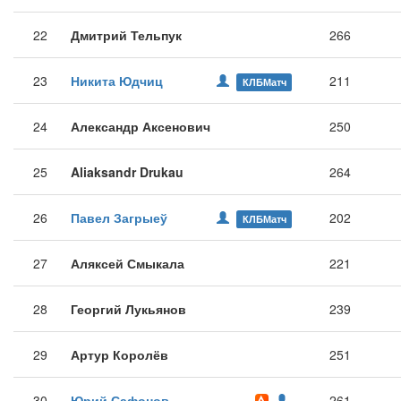
22
Дмитрий Тельпук
266
23
Никита Юдчиц
211
КЛБМатч
24
Александр Аксенович
250
25
Aliaksandr Drukau
264
26
Павел Загрыеў
202
КЛБМатч
27
Аляксей Смыкала
221
28
Георгий Лукьянов
239
29
Артур Королёв
251
30
Юрий Сафонов
261