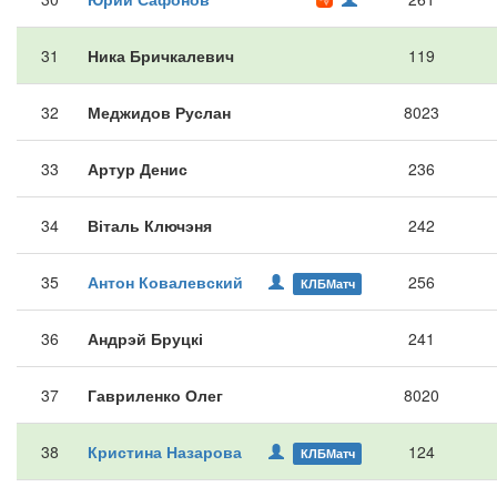
31
Ника Бричкалевич
119
32
Меджидов Руслан
8023
33
Артур Денис
236
34
Віталь Ключэня
242
35
Антон Ковалевский
256
КЛБМатч
36
Андрэй Бруцкі
241
37
Гавриленко Олег
8020
38
Кристина Назарова
124
КЛБМатч