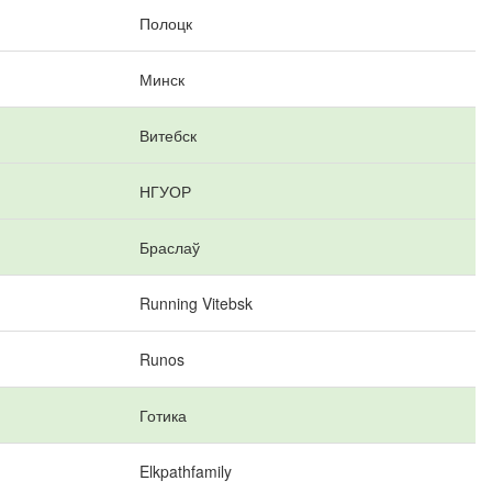
Полоцк
Минск
Витебск
НГУОР
Браслаў
Running Vitebsk
Runos
Готика
Elkpathfamily