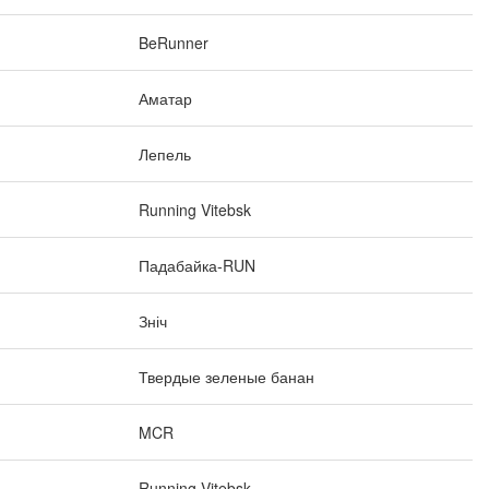
BeRunner
Аматар
Лепель
Running Vitebsk
Падабайка-RUN
Зніч
Твердые зеленые банан
MCR
Running Vitebsk