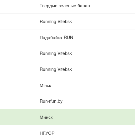
Твердые зеленые банан
Running Vitebsk
Падабайка-RUN
Running Vitebsk
Running Vitebsk
Мiнск
Run4fun.by
Минск
НГУОР