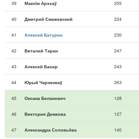
39
Максiм Арэхаў
255
40
Дмитрий Смажевский
224
41
Алексей Батурин
230
42
Виталий Таран
247
43
Алексей Бахир
243
44
Юрый Чарненкаў
263
45
Оксана Беланович
128
46
Виктория Демкова
127
47
Александра Соловьёва
140