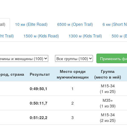
ail)
10 км (Elite Road)
6500 м (Open Trail)
6 км (Short Ni
t Trail)
1500 м (Kids Road)
1300 м (Kids Trail)
500 м (B
Применить фи
Место среди
Группа
ород, страна
Результат
мужчин/женщин
(место в ней)
М15-34
0:49:50,1
1
(1 из 25)
М35+
0:50:11,7
2
(1 из 39)
М15-34
0:51:22,2
3
(2 из 25)