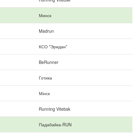
Минск
Madrun
КСО "Эридан"
BeRunner
Готика
Мінск
Running Vitebsk
Падабайка-RUN