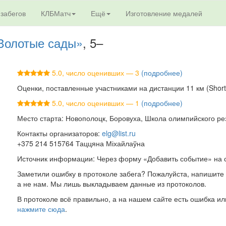
 забегов
КЛБМатч
Ещё
Изготовление медалей
"Золотые сады»
, 5–
5.0, число оценивших — 3
(подробнее)
Оценки, поставленные участниками на дистанции 11 км (Short T
5.0, число оценивших — 1
(подробнее)
Место старта: Новополоцк, Боровуха, Школа олимпийского ре
Контакты организаторов:
elg@list.ru
+375 214 515764 Таццяна Міхайлаўна
Источник информации: Через форму «Добавить событие» на 
Заметили ошибку в протоколе забега? Пожалуйста, напишите 
а не нам. Мы лишь выкладываем данные из протоколов.
В протоколе всё правильно, а на нашем сайте есть ошибка ил
нажмите сюда
.