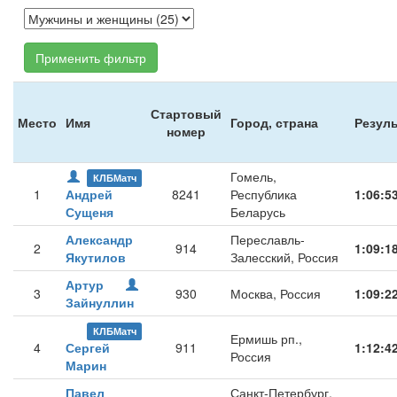
Применить фильтр
Стартовый
Место
Имя
Город, страна
Резуль
номер
Гомель,
КЛБМатч
1
Андрей
8241
Республика
1:06:5
Сущеня
Беларусь
Александр
Переславль-
2
914
1:09:1
Якутилов
Залесский, Россия
Артур
3
930
Москва, Россия
1:09:2
Зайнуллин
КЛБМатч
Ермишь рп.,
4
Сергей
911
1:12:4
Россия
Марин
Павел
Санкт-Петербург,