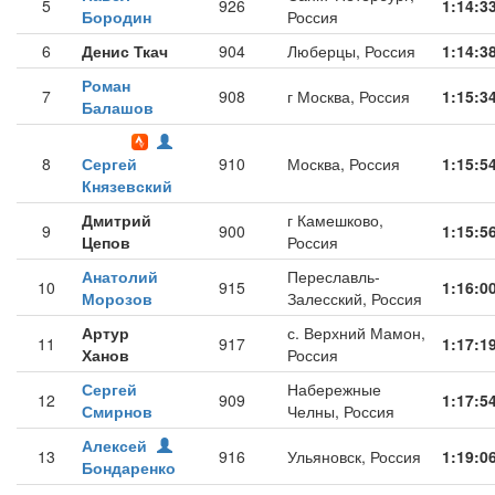
5
926
1:14:3
Бородин
Россия
6
Денис Ткач
904
Люберцы, Россия
1:14:3
Роман
7
908
г Москва, Россия
1:15:3
Балашов
8
Сергей
910
Москва, Россия
1:15:5
Князевский
Дмитрий
г Камешково,
9
900
1:15:5
Цепов
Россия
Анатолий
Переславль-
10
915
1:16:0
Морозов
Залесский, Россия
Артур
с. Верхний Мамон,
11
917
1:17:1
Ханов
Россия
Сергей
Набережные
12
909
1:17:5
Смирнов
Челны, Россия
Алексей
13
916
Ульяновск, Россия
1:19:0
Бондаренко