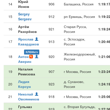
Юрий
14
906
Балашиха, Россия
1:19:1
Ионов
Sergey
15
912
рп Ермишь, Россия
1:19:2
Sergeev
Артём
Старая Русса,
16
921
1:19:2
Разорёнов
Россия
Ярослав
с. Эстосадок,
17
913
1:20:4
Кавардаков
Россия
КЛБМатч
Железнодорожный,
18
Антон
920
1:21:0
Россия
Аверин
Наталия
19
907
г Москва, Россия
1:23:2
Ремизова
Лидия
д. Суханово,
20
923
1:24:1
Корсун
Россия
Николай
21
918
г Москва, Россия
1:25:0
Овсянников
Гульназ
с. Вторая Бугульда,
22
919
1:27:3