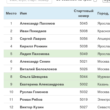
Стартовый
Место
Имя
Город,
номер
1
Александр Пахомов
5045
Яросла
2
Иван Покидаев
5008
Красно
3
Сергей Лаврик
5056
Апшеро
4
Кирилл Ронжин
5038
Яросла
5
Лидия Пахомова
5049
Яросла
6
Александр Сенин
5021
Москва
7
Виталий Белоклоков
5026
Москва
8
Ольга Шевцова
5044
Мурман
9
Екатерина Александрова
5002
Казань
10
Руслан Гомонов
5032
Москва
11
Роман Рябов
5019
Электр
12
Виктор Кузин
5027
Севаст