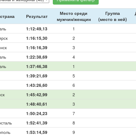
Место среди
Группа
 страна
Результат
мужчин/женщин
(место в ней)
вль
1:12:49,13
1
ярск
1:16:15,30
2
нск
1:16:16,39
3
вль
1:22:38,69
4
вль
1:37:46,38
1
1:39:21,69
5
1:43:26,60
6
ск
1:45:42,99
2
1:48:40,61
3
1:50:24,23
7
осталь
1:52:41,39
8
ополь
1:53:14,59
9