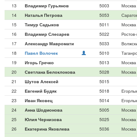
13
Владимир Гурьянов
5003
Москва
14
Наталья Петрова
5053
Сарато
15
Тимур Садыков
5011
Москва
16
Владимир Слесарев
5022
Ростов-
17
Александр Мавромати
5033
Волжск
18
Павел Волочек
5010
Таганро
19
Игорь Гречко
5013
Москва
20
Светлана Белоклокова
5028
Москва
21
Шутов Алексей
5015
22
Евгений Будяк
5018
Егорлы
23
Иван Яковец
5014
Егорлы
24
Анна Шодмонова
5005
Москва
25
Юлия Чернизова
5025
Москва
26
Екатерина Яковлева
5036
Москва