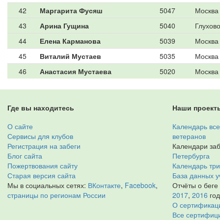
42
Маргарита Фусяш
5047
Москва
43
Арина Гущина
5040
Глухов
44
Елена Карманова
5039
Москва
45
Виталий Мустаев
5035
Москва
46
Анастасия Мустаева
5020
Москва
Где вы находитесь
Наши проект
О сайте
Календарь все
Сервисы для клубов
ветеранов
Регистрация на забеги
Календари заб
Блог сайта
Петербурга
Пожертвования сайту
Календарь тр
Старая версия сайта
База данных у
Мы в социальных сетях:
ВКонтакте
,
Facebook
,
Отчёты о беге
страницы по регионам России
2017
,
2016
го
О сертификац
Все сертифици