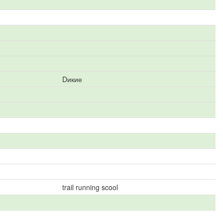
Dикие
trail running scool