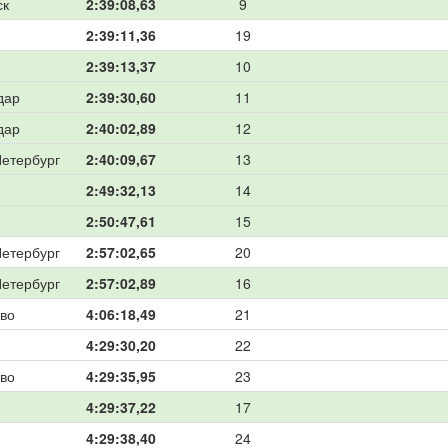
ск
2:39:08,63
9
2:39:11,36
19
2:39:13,37
10
дар
2:39:30,60
11
дар
2:40:02,89
12
Петербург
2:40:09,67
13
2:49:32,13
14
2:50:47,61
15
Петербург
2:57:02,65
20
Петербург
2:57:02,89
16
во
4:06:18,49
21
4:29:30,20
22
во
4:29:35,95
23
4:29:37,22
17
4:29:38,40
24