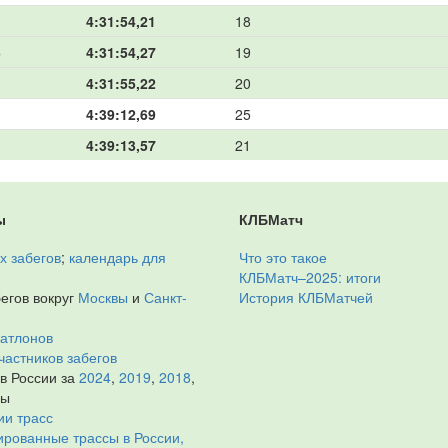
4:31:54,21
18
о
4:31:54,27
19
4:31:55,22
20
4:39:12,69
25
4:39:13,57
21
ы
КЛБМатч
х забегов
;
календарь для
Что это такое
КЛБМатч–2025: итоги
егов вокруг
Москвы
и
Санкт-
История КЛБМатчей
иатлонов
частников забегов
 в России за
2024
,
2019
,
2018
,
ды
ии трасс
рованные трассы в России,