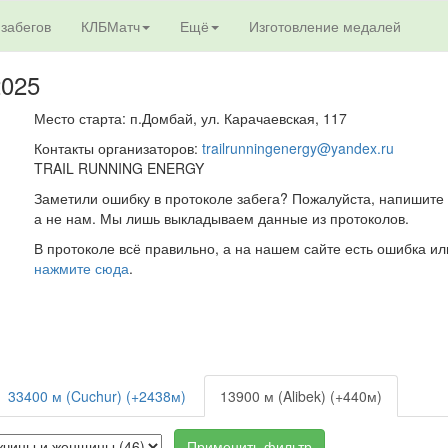
 забегов
КЛБМатч
Ещё
Изготовление медалей
2025
Место старта: п.Домбай, ул. Карачаевская, 117
Контакты организаторов:
trailrunningenergy@yandex.ru
TRAIL RUNNING ENERGY
Заметили ошибку в протоколе забега? Пожалуйста, напишите 
а не нам. Мы лишь выкладываем данные из протоколов.
В протоколе всё правильно, а на нашем сайте есть ошибка ил
нажмите сюда
.
33400 м (Cuchur) (+2438м)
13900 м (Alibek) (+440м)
Применить фильтр