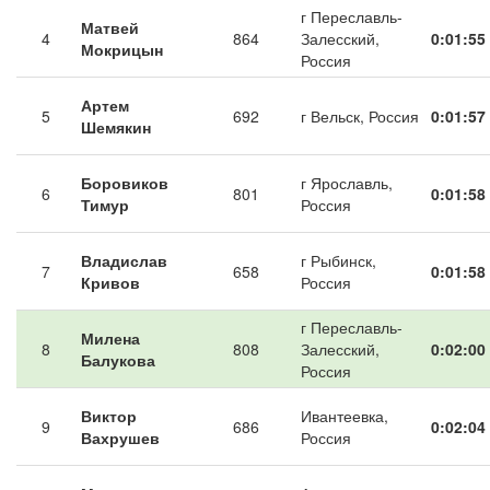
г Переславль-
Матвей
4
864
Залесский,
0:01:55
Мокрицын
Россия
Артем
5
692
г Вельск, Россия
0:01:57
Шемякин
Боровиков
г Ярославль,
6
801
0:01:58
Тимур
Россия
Владислав
г Рыбинск,
7
658
0:01:58
Кривов
Россия
г Переславль-
Милена
8
808
Залесский,
0:02:00
Балукова
Россия
Виктор
Ивантеевка,
9
686
0:02:04
Вахрушев
Россия