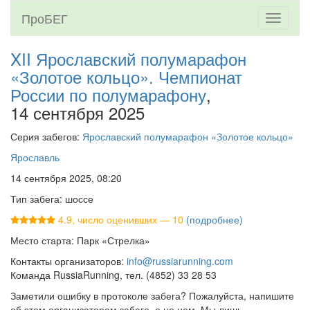
ПроБЕГ
Toggle
navigati
XII Ярославский полумарафон
«Золотое кольцо». Чемпионат
России по полумарафону
,
14 сентября 2025
Серия забегов:
Ярославский полумарафон «Золотое кольцо»
Ярославль
14 сентября 2025, 08:20
Тип забега: шоссе
4.9, число оценивших — 10
(подробнее)
Место старта: Парк «Стрелка»
Контакты организаторов:
info@russiarunning.com
Команда RussiaRunning, тел. (4852) 33 28 53
Заметили ошибку в протоколе забега? Пожалуйста, напишите
об этом организаторам забега, а не нам. Мы лишь