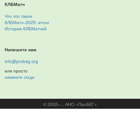
КЛБМатч
Что это такое
КЛБМатч–2025: итоги
История КЛБМатчей
Напишите нам
info@probeg.org
или просто
нажмите сюда
© 2002–... АНО «ПроБЕГ»