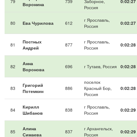
79
739
Заборное,
0:02:27
Воронина
Россия
г Ярославль,
80
Ева Чурилова
612
0:02:27
Россия
Постных
г Ярославль,
81
877
0:02:28
Андрей
Россия
Анна
82
696
г Тутаев, Россия
0:02:28
Воронова
поселок
Григорий
83
886
Красный Бор,
0:02:28
Потемкин
Россия
Кирилл
г Ярославль,
84
838
0:02:29
Шибанов
Россия
Алина
г Архангельск,
85
837
0:02:29
Симаева
Россия