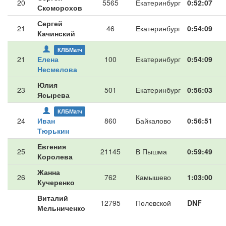
20
5565
Екатеринбург
0:52:07
Скоморохов
Сергей
21
46
Екатеринбург
0:54:09
Качинский
КЛБМатч
21
Елена
100
Екатеринбург
0:54:09
Несмелова
Юлия
23
501
Екатеринбург
0:56:03
Ясырева
КЛБМатч
24
Иван
860
Байкалово
0:56:51
Тюрькин
Евгения
25
21145
В Пышма
0:59:49
Королева
Жанна
26
762
Камышево
1:03:00
Кучеренко
Виталий
12795
Полевской
DNF
Мельниченко