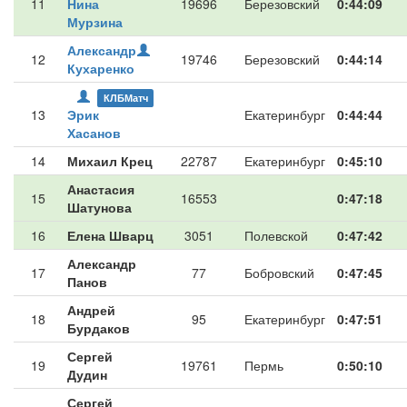
11
Нина
19696
Березовский
0:44:09
Мурзина
Александр
12
19746
Березовский
0:44:14
Кухаренко
КЛБМатч
13
Эрик
Екатеринбург
0:44:44
Хасанов
14
Михаил Крец
22787
Екатеринбург
0:45:10
Анастасия
15
16553
0:47:18
Шатунова
16
Елена Шварц
3051
Полевской
0:47:42
Александр
17
77
Бобровский
0:47:45
Панов
Андрей
18
95
Екатеринбург
0:47:51
Бурдаков
Сергей
19
19761
Пермь
0:50:10
Дудин
Сергей