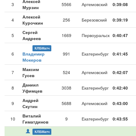
Алексей
3
5566
Артемовский
0:39:08
Мурзин
Алексей
4
256
Березовский
0:39:19
Курочкин
Сергей
5
1669
Первоуральск
0:40:47
Андреев
КЛБМатч
6
Владимир
991
Екатеринбург
0:41:45
Мокеров
Максим
7
524
Артемовский
0:42:07
Гусев
Даниил
8
3038
Екатеринбург
0:42:40
Уфимцев
Андрей
9
5688
Артемовский
0:43:00
Скутин
Виталий
10
9
Екатеринбург
0:43:55
Гиматдинов
КЛБМатч