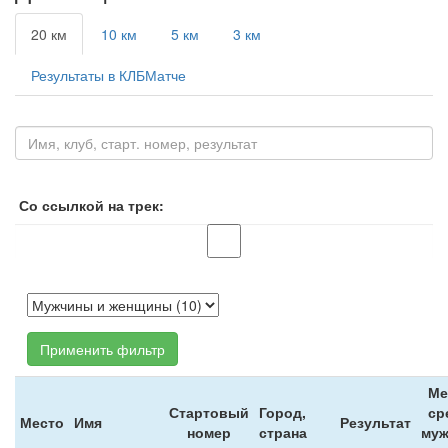
20 км
10 км
5 км
3 км
Результаты в КЛБМатче
Со ссылкой на трек:
Применить фильтр
Ме
Стартовый
Город,
ср
Место
Имя
Результат
номер
страна
муж