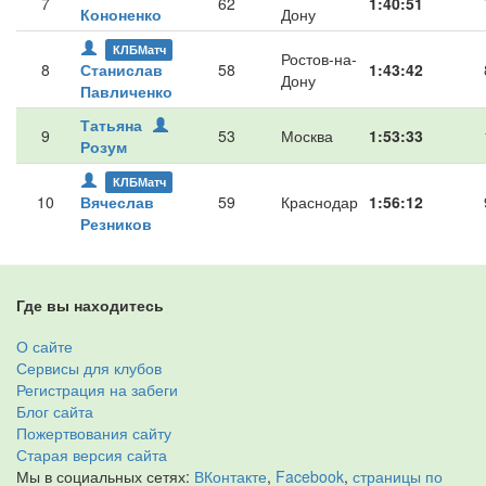
7
62
1:40:51
Кононенко
Дону
КЛБМатч
Ростов-на-
8
Станислав
58
1:43:42
Дону
Павличенко
Татьяна
9
53
Москва
1:53:33
Розум
КЛБМатч
10
Вячеслав
59
Краснодар
1:56:12
Резников
Где вы находитесь
О сайте
Сервисы для клубов
Регистрация на забеги
Блог сайта
Пожертвования сайту
Старая версия сайта
Мы в социальных сетях:
ВКонтакте
,
Facebook
,
страницы по