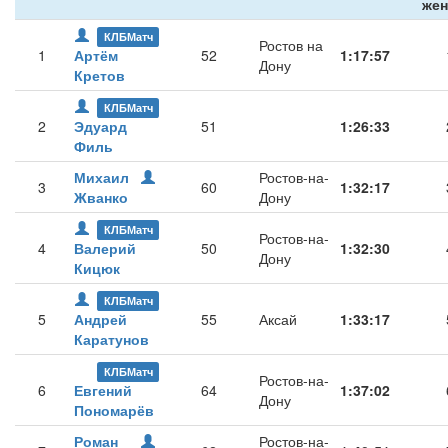
же
КЛБМатч
Ростов на
1
Артём
52
1:17:57
Дону
Кретов
КЛБМатч
2
Эдуард
51
1:26:33
Филь
Михаил
Ростов-на-
3
60
1:32:17
Жванко
Дону
КЛБМатч
Ростов-на-
4
Валерий
50
1:32:30
Дону
Кицюк
КЛБМатч
5
Андрей
55
Аксай
1:33:17
Каратунов
КЛБМатч
Ростов-на-
6
Евгений
64
1:37:02
Дону
Пономарёв
Роман
Ростов-на-