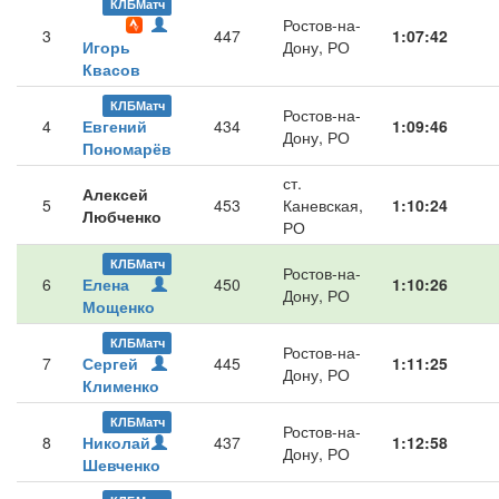
КЛБМатч
Ростов-на-
3
447
1:07:42
Игорь
Дону, РО
Квасов
КЛБМатч
Ростов-на-
4
Евгений
434
1:09:46
Дону, РО
Пономарёв
ст.
Алексей
5
453
Каневская,
1:10:24
Любченко
РО
КЛБМатч
Ростов-на-
6
Елена
450
1:10:26
Дону, РО
Мощенко
КЛБМатч
Ростов-на-
7
Сергей
445
1:11:25
Дону, РО
Клименко
КЛБМатч
Ростов-на-
8
Николай
437
1:12:58
Дону, РО
Шевченко