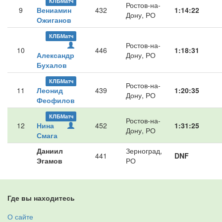
КЛБМатч
Ростов-на-
9
Вениамин
432
1:14:22
Дону, РО
Ожиганов
КЛБМатч
Ростов-на-
10
446
1:18:31
Александр
Дону, РО
Бухалов
КЛБМатч
Ростов-на-
11
Леонид
439
1:20:35
Дону, РО
Феофилов
КЛБМатч
Ростов-на-
12
Нина
452
1:31:25
Дону, РО
Смага
Даниил
Зерноград,
441
DNF
Эгамов
РО
Где вы находитесь
О сайте