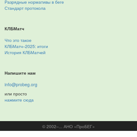
Разрядные нормативы в беге
Стандарт протокола
КЛБМатч
Что это такое
КЛБМатч–2025: итоги
История КЛБМатчей
Напишите нам
info@probeg.org
или просто
нажмите сюда
© 2002–... АНО «ПроБЕГ»