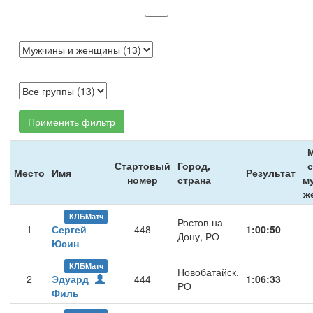
Применить фильтр
Стартовый
Город,
Место
Имя
Результат
номер
страна
м
ж
КЛБМатч
Ростов-на-
1
Сергей
448
1:00:50
Дону, РО
Юсин
КЛБМатч
Новобатайск,
2
Эдуард
444
1:06:33
РО
Филь