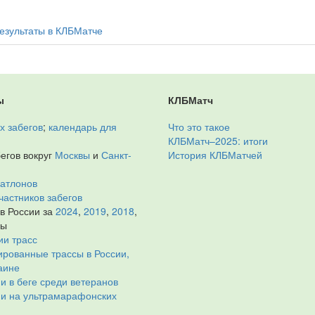
езультаты в КЛБМатче
ы
КЛБМатч
х забегов
;
календарь для
Что это такое
КЛБМатч–2025: итоги
егов вокруг
Москвы
и
Санкт-
История КЛБМатчей
иатлонов
частников забегов
 в России за
2024
,
2019
,
2018
,
ды
ии трасс
рованные трассы в России,
аине
и в беге среди ветеранов
ии на ультрамарафонских