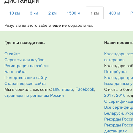
10 км
3 км
2 км
1500 м
1 км
400 м
Р
Результаты этого забега ещё не обработаны.
Где вы находитесь
Наши проект
О сайте
Календарь все
Сервисы для клубов
ветеранов
Регистрация на забеги
Календари заб
Блог сайта
Петербурга
Пожертвования сайту
Календарь тр
Старая версия сайта
База данных у
Мы в социальных сетях:
ВКонтакте
,
Facebook
,
Отчёты о беге
страницы по регионам России
2017
,
2016
го
О сертификац
Все сертифици
Беларуси, Укр
Рекорды Росси
Рекорды Росс
дистанциях