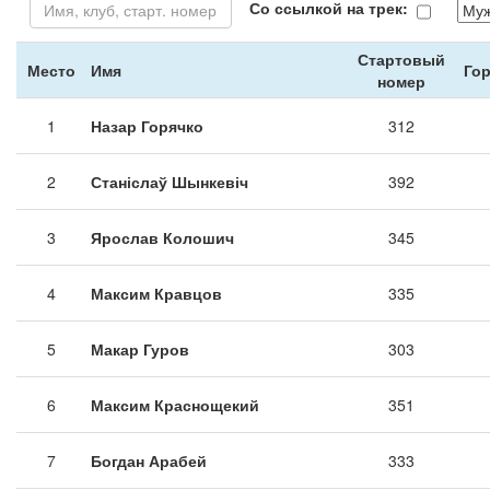
Со ссылкой на трек:
Стартовый
Место
Имя
Гор
номер
1
Назар Горячко
312
2
Станіслаў Шынкевіч
392
3
Ярослав Колошич
345
4
Максим Кравцов
335
5
Макар Гуров
303
6
Максим Краснощекий
351
7
Богдан Арабей
333