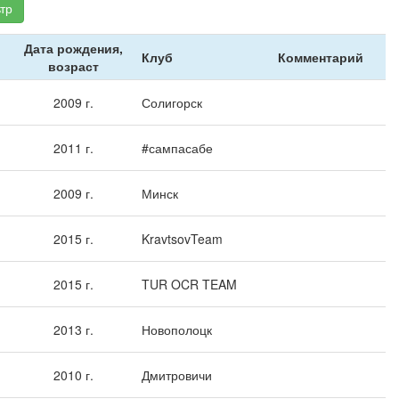
тр
Дата рождения,
Клуб
Комментарий
возраст
2009 г.
Солигорск
2011 г.
#сампасабе
2009 г.
Минск
2015 г.
KravtsovTeam
2015 г.
TUR OCR TEAM
2013 г.
Новополоцк
2010 г.
Дмитровичи