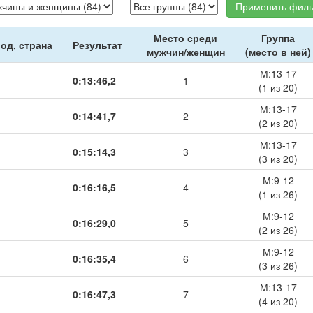
Применить филь
Место среди
Группа
од, страна
Результат
мужчин/женщин
(место в ней)
М:13-17
0:13:46,2
1
(1 из 20)
М:13-17
0:14:41,7
2
(2 из 20)
М:13-17
0:15:14,3
3
(3 из 20)
М:9-12
0:16:16,5
4
(1 из 26)
М:9-12
0:16:29,0
5
(2 из 26)
М:9-12
0:16:35,4
6
(3 из 26)
М:13-17
0:16:47,3
7
(4 из 20)