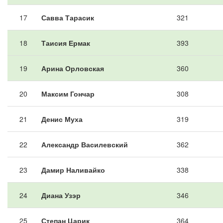
17
Савва Тарасик
321
18
Таисия Ермак
393
19
Арина Орловская
360
20
Максим Гончар
308
21
Денис Муха
319
22
Александр Василевский
362
23
Дамир Наливайко
338
24
Диана Узэр
346
25
Степан Царик
364