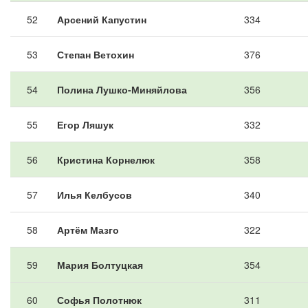
52
Арсений Капустин
334
53
Степан Ветохин
376
54
Полина Лушко-Миняйлова
356
55
Егор Ляшук
332
56
Кристина Корнелюк
358
57
Илья Келбусов
340
58
Артём Мазго
322
59
Мария Болтуцкая
354
60
Софья Полотнюк
311