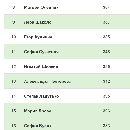
8
Матвей Олейник
304
9
Лера Шаколо
387
10
Егор Кулинич
385
11
София Сукневич
348
12
Игнатий Шилкин
336
13
Александра Пехтерева
342
14
Степан Ладутько
395
15
Мария Древс
306
16
София Вусик
383