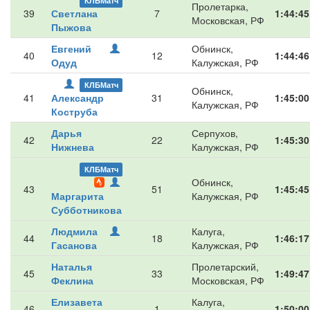
КЛБМатч
Пролетарка,
39
Светлана
7
1:44:45
Московская, РФ
Пыжова
Евгений
Обнинск,
40
12
1:44:46
Одуд
Калужская, РФ
КЛБМатч
Обнинск,
41
Александр
31
1:45:00
Калужская, РФ
Коструба
Дарья
Серпухов,
42
22
1:45:30
Нижнева
Калужская, РФ
КЛБМатч
Обнинск,
43
51
1:45:45
Маргарита
Калужская, РФ
Субботникова
Людмила
Калуга,
44
18
1:46:17
Гасанова
Калужская, РФ
Наталья
Пролетарский,
45
33
1:49:47
Феклина
Московская, РФ
Елизавета
Калуга,
46
1
1:50:00