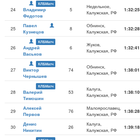
КЛБМатч
Недельное,
24
Владимир
5
1:32:25
Калужская, РФ
Федотов
Павел
Обнинск,
25
8
1:32:28
Кузнецов
Калужская, РФ
КЛБМатч
Жуков,
26
Андрей
6
1:32:41
Калужская, РФ
Васьков
КЛБМатч
Обнинск,
27
Виктор
74
1:38:01
Калужская, РФ
Чернышев
КЛБМатч
Калуга,
28
Валерий
53
1:38:10
Калужская, РФ
Тимошин
Алексей
Малоярославец,
29
76
1:38:28
Первов
Калужская, РФ
Денис
Калуга,
30
26
1:39:18
Никитин
Калужская, РФ