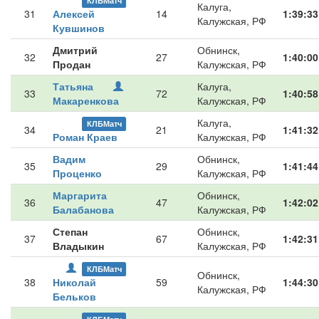
КЛБМатч
Калуга,
31
Алексей
14
1:39:33
Калужская, РФ
Кувшинов
Дмитрий
Обнинск,
32
27
1:40:00
Продан
Калужская, РФ
Татьяна
Калуга,
33
72
1:40:58
Макаренкова
Калужская, РФ
Калуга,
КЛБМатч
34
21
1:41:32
Роман Краев
Калужская, РФ
Вадим
Обнинск,
35
29
1:41:44
Проценко
Калужская, РФ
Маргарита
Обнинск,
36
47
1:42:02
Балабанова
Калужская, РФ
Степан
Обнинск,
37
67
1:42:31
Владыкин
Калужская, РФ
КЛБМатч
Обнинск,
38
Николай
59
1:44:30
Калужская, РФ
Бельков