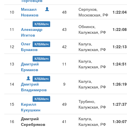
Торговцев
Михаил
Серпухов,
10
48
1:22:04
Новиков
Московская, РФ
КЛБМатч
Обнинск,
11
Александр
43
1:22:08
Калужская, РФ
Игитов
Олег
Калуга,
КЛБМатч
12
42
1:22:13
Бунаков
Калужская, РФ
КЛБМатч
Калуга,
13
Дмитрий
11
1:24:51
Калужская, РФ
Ермаков
КЛБМатч
Калуга,
14
Дмитрий
9
1:26:19
Калужская, РФ
Владимиров
КЛБМатч
Трубино,
15
Кирилл
49
1:27:37
Калужская, РФ
Кукушкин
Дмитрий
Калуга,
16
41
1:30:07
Серебряков
Калужская, РФ