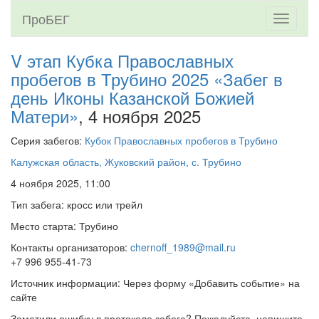
ПроБЕГ
Toggle
navigati
V этап Кубка Православных
пробегов в Трубино 2025 «Забег в
день Иконы Казанской Божией
Матери»
, 4 ноября 2025
Серия забегов:
Кубок Православных пробегов в Трубино
Калужская область, Жуковский район, с. Трубино
4 ноября 2025, 11:00
Тип забега: кросс или трейл
Место старта: Трубино
Контакты организаторов:
chernoff_1989@mail.ru
+7 996 955-41-73
Источник информации: Через форму «Добавить событие» на
сайте
Заметили ошибку в протоколе забега? Пожалуйста, напишите