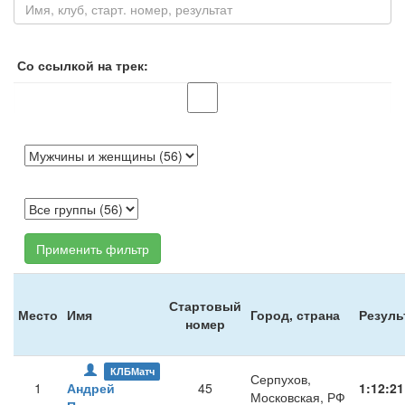
Со ссылкой на трек:
Применить фильтр
Стартовый
Место
Имя
Город, страна
Резуль
номер
КЛБМатч
Серпухов,
1
Андрей
45
1:12:21
Московская, РФ