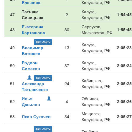
Елашина
Калужская, РФ
Татьяна
Калуга,
47
2
1:54:45
Синицына
Калужская, РФ
Екатерина
Серпухов,
48
30
1:55:45
Карташова
Московская, РФ
КЛБМатч
Калуга,
49
Владимир
13
2:05:23
Калужская, РФ
Батищев
Родион
Калуга,
50
37
2:05:24
Симаков
Калужская, РФ
КЛБМатч
Кабицыно,
51
Александр
24
2:05:25
Калужская, РФ
Татьянченко
Илья
Обнинск,
52
4
2:05:26
Данилов
Калужская, РФ
Мещовск,
53
Яков Сукочев
34
2:05:27
Калужская, РФ
КЛБМатч
Трубино,