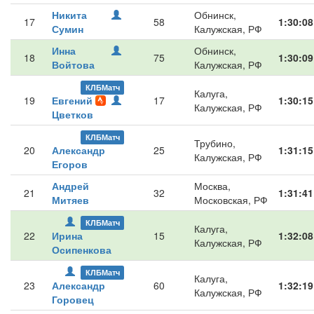
Никита
Обнинск,
17
58
1:30:08
Сумин
Калужская, РФ
Инна
Обнинск,
18
75
1:30:09
Войтова
Калужская, РФ
КЛБМатч
Калуга,
19
Евгений
17
1:30:15
Калужская, РФ
Цветков
КЛБМатч
Трубино,
20
Александр
25
1:31:15
Калужская, РФ
Егоров
Андрей
Москва,
21
32
1:31:41
Митяев
Московская, РФ
КЛБМатч
Калуга,
22
Ирина
15
1:32:08
Калужская, РФ
Осипенкова
КЛБМатч
Калуга,
23
Александр
60
1:32:19
Калужская, РФ
Горовец