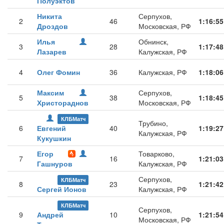
Полуэктов
Никита
Серпухов,
2
46
1:16:55
Дроздов
Московская, РФ
Илья
Обнинск,
3
28
1:17:48
Лазарев
Калужская, РФ
4
Олег Фомин
36
Калужская, РФ
1:18:06
Максим
Серпухов,
5
38
1:18:45
Христораднов
Московская, РФ
КЛБМатч
Трубино,
6
Евгений
40
1:19:27
Калужская, РФ
Кукушкин
Егор
Товарково,
7
16
1:21:03
Гашнуров
Калужская, РФ
Серпухов,
КЛБМатч
8
23
1:21:42
Сергей Ионов
Калужская, РФ
КЛБМатч
Серпухов,
9
Андрей
10
1:21:54
Московская, РФ