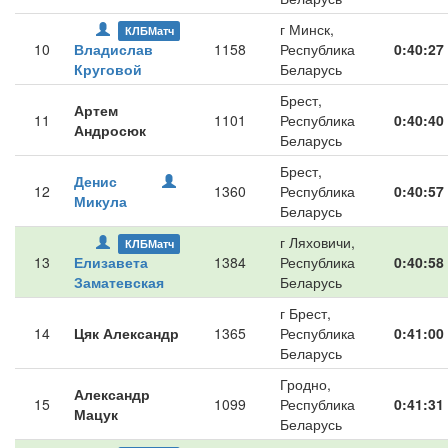
г Минск,
КЛБМатч
10
Владислав
1158
Республика
0:40:27
Круговой
Беларусь
Брест,
Артем
11
1101
Республика
0:40:40
Андросюк
Беларусь
Брест,
Денис
12
1360
Республика
0:40:57
Микула
Беларусь
г Ляховичи,
КЛБМатч
13
Елизавета
1384
Республика
0:40:58
Заматевская
Беларусь
г Брест,
14
Цяк Александр
1365
Республика
0:41:00
Беларусь
Гродно,
Александр
15
1099
Республика
0:41:31
Мацук
Беларусь