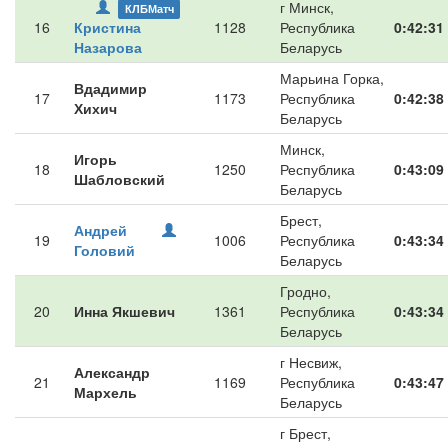
г Минск,
КЛБМатч
16
Кристина
1128
Республика
0:42:31
Назарова
Беларусь
Марьина Горка,
Вдадимир
17
1173
Республика
0:42:38
Хихич
Беларусь
Минск,
Игорь
18
1250
Республика
0:43:09
Шабловский
Беларусь
Брест,
Андрей
19
1006
Республика
0:43:34
Головий
Беларусь
Гродно,
20
Инна Якшевич
1361
Республика
0:43:34
Беларусь
г Несвиж,
Александр
21
1169
Республика
0:43:47
Мархель
Беларусь
г Брест,