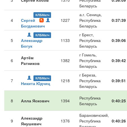
3
Сергей Косов
1370
Республика
0:36:09
Беларусь
а.г. Сеница,
КЛБМатч
4
Сергей
1227
Республика
0:37:39
Богданович
Беларусь
г Брест,
КЛБМатч
5
Александр
1133
Республика
0:39:06
Богук
Беларусь
г Гомель,
Артём
6
1382
Республика
0:39:42
Ратников
Беларусь
г Береза,
КЛБМатч
7
1218
Республика
0:39:51
Никита Юдчиц
Беларусь
Республика
8
Алла Яскович
1394
0:40:25
Беларусь
Барановичский,
Александр
9
1376
Республика
0:40:26
Янушевич
Беларусь