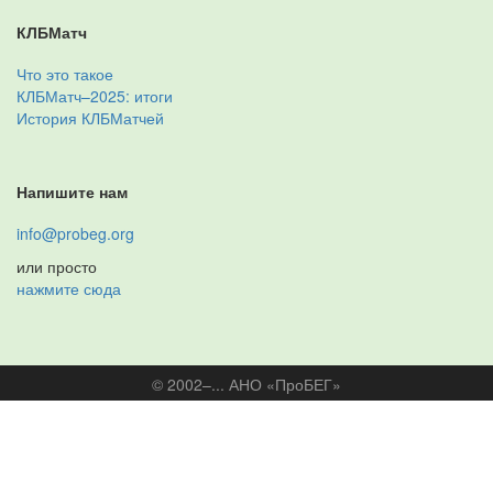
КЛБМатч
Что это такое
КЛБМатч–2025: итоги
История КЛБМатчей
Напишите нам
info@probeg.org
или просто
нажмите сюда
© 2002–... АНО «ПроБЕГ»