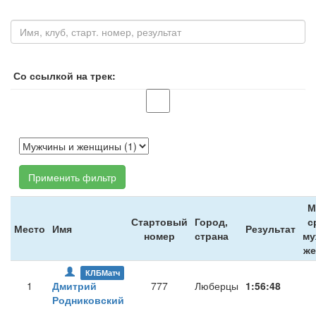
Со ссылкой на трек:
Применить фильтр
М
Стартовый
Город,
с
Место
Имя
Результат
номер
страна
му
ж
КЛБМатч
1
Дмитрий
777
Люберцы
1:56:48
Родниковский