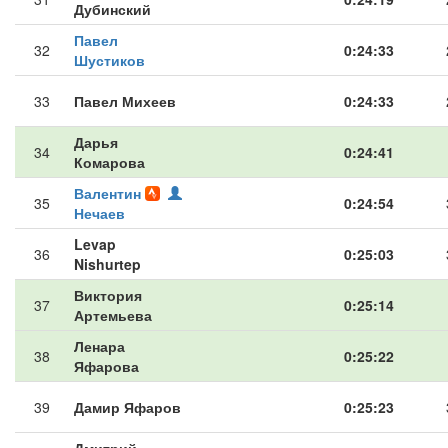
Дубинский
Павел
32
0:24:33
Шустиков
33
Павел Михеев
0:24:33
Дарья
34
0:24:41
Комарова
Валентин
35
0:24:54
Нечаев
Levap
36
0:25:03
Nishurtep
Виктория
37
0:25:14
Артемьева
Ленара
38
0:25:22
Яфарова
39
Дамир Яфаров
0:25:23