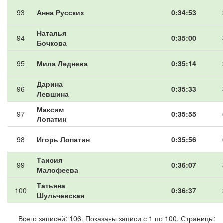
93
Анна Русских
0:34:53
Наталья
94
0:35:00
Бочкова
95
Мила Леднева
0:35:14
Дарина
96
0:35:33
Левшина
Максим
97
0:35:55
Лопатин
98
Игорь Лопатин
0:35:56
Таисия
99
0:36:07
Малофеева
Татьяна
100
0:36:37
Шульчевская
Всего записей: 106. Показаны записи с 1 по 100. Страницы: