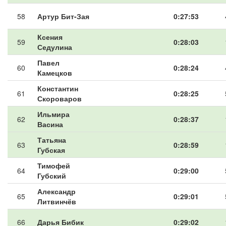
58
Артур Бит-Зая
0:27:53
Ксения
59
0:28:03
Седулина
Павел
60
0:28:24
Камецков
Константин
61
0:28:25
Скороваров
Ильмира
62
0:28:37
Васина
Татьяна
63
0:28:59
Губская
Тимофей
64
0:29:00
Губский
Александр
65
0:29:01
Литвинчёв
66
Дарья Бибик
0:29:02