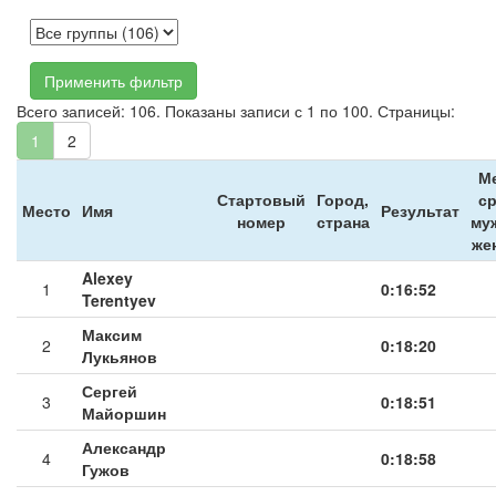
Применить фильтр
Всего записей: 106. Показаны записи с 1 по 100. Страницы:
1
2
М
Стартовый
Город,
с
Место
Имя
Результат
номер
страна
му
же
Alexey
1
0:16:52
Terentyev
Максим
2
0:18:20
Лукьянов
Сергей
3
0:18:51
Майоршин
Александр
4
0:18:58
Гужов