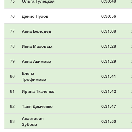
75
Ольга Гулецкая
0:30:48
76
Денис Пухов
0:30:56
77
Анна Белодед
0:31:08
78
Инна Маховых
0:31:28
79
Анна Акимова
0:31:29
Елена
80
0:31:41
Трофимова
81
Ирина Ткаченко
0:31:42
82
Таня Демченко
0:31:47
Анастасия
83
0:31:50
Зубова