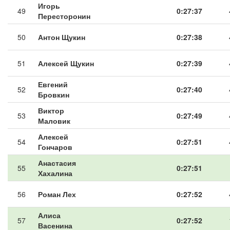
Игорь
49
0:27:37
Пересторонин
50
Антон Щукин
0:27:38
51
Алексей Щукин
0:27:39
Евгений
52
0:27:40
Бровкин
Виктор
53
0:27:49
Маловик
Алексей
54
0:27:51
Гончаров
Анастасия
55
0:27:51
Хахалина
56
Роман Лех
0:27:52
Алиса
57
0:27:52
Васенина