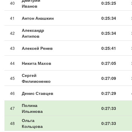
Дмитрий
40
0:25:25
Иванов
41
Антон Анашкин
0:25:34
Александр
42
0:25:34
Антипов
43
Алексей Ренев
0:25:41
44
Никита Махов
0:27:05
Сергей
45
0:27:09
Филимоненко
46
Денис Ставцев
0:27:29
Полина
47
0:27:33
Ильинова
Ольга
48
0:27:33
Кольцова