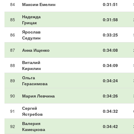
84
Максим Емелин
0:31:51
Надежда
85
0:31:58
Грицак
Ярослав
86
0:33:25
Седулин
87
Анна Ищенко
0:34:08
Виталий
88
0:34:09
Кирилин
Ольга
89
0:34:24
Герасимова
90
Мария Левчина
0:34:26
Сергей
91
0:34:32
Ястребов
Валерия
92
0:34:42
Камецкова