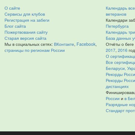
О сайте
Календарь все
Сервисы для клубов
ветеранов
Регистрация на забеги
Календари заб
Блог сайта
Петербурга
Пожертвования сайту
Календарь тр
Старая версия сайта
База данных у
Мы в социальных сетях:
ВКонтакте
,
Facebook
,
Отчёты о беге
страницы по регионам России
2017
,
2016
го
О сертификац
Все сертифици
Беларуси, Укр
Рекорды Росси
Рекорды Росс
дистанциях
Финишировавш
России
и
в Бе
Разрядные нор
Стандарт прот