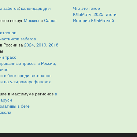
х забегов
;
календарь для
Что это такое
КЛБМатч–2025: итоги
егов вокруг
Москвы
и
Санкт-
История КЛБМатчей
иатлонов
частников забегов
 в России за
2024
,
2019
,
2018
,
ды
ии трасс
рованные трассы в России,
аине
и в беге среди ветеранов
ии на ультрамарафонских
ие в максимуме регионов
в
ларуси
мативы в беге
окола