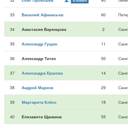
32
Олег Прокошев
40
Лени
КЛБМатч
33
Василий Афанасьев
60
Пете
34
Анастасия Варенцова
2
Санк
35
Александр Гущин
11
Санк
36
Александр Титко
50
Санк
37
Александра Ершова
14
Санк
38
Андрей Марков
29
Санк
39
Маргарита Клёсс
18
Санк
40
Елизавета Щанкина
55
Санк