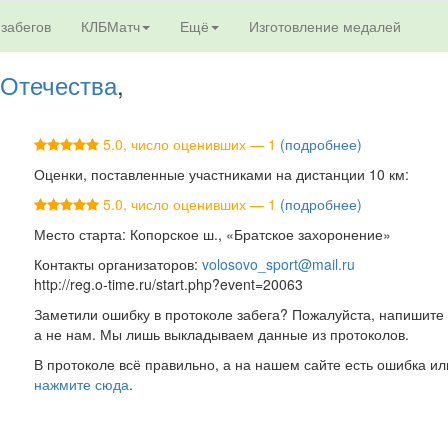
 забегов
КЛБМатч
Ещё
Изготовление медалей
 Отечества
,
5.0, число оценивших — 1
(подробнее)
Оценки, поставленные участниками на дистанции 10 км:
5.0, число оценивших — 1
(подробнее)
Место старта: Копорское ш., «Братское захоронение»
Контакты организаторов:
volosovo_sport@mail.ru
http://reg.o-time.ru/start.php?event=20063
Заметили ошибку в протоколе забега? Пожалуйста, напишите 
а не нам. Мы лишь выкладываем данные из протоколов.
В протоколе всё правильно, а на нашем сайте есть ошибка ил
нажмите сюда
.