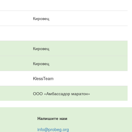
Кировец
Кировец
Кировец
KlessTeam
ООО «Амбассадор маратон»
Напишите нам
info@probeg.org