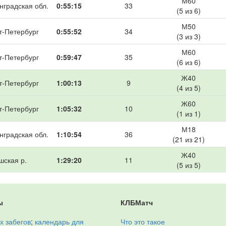
М60
нградская обл.
0:55:15
33
(5 из 6)
М50
т-Петербург
0:55:52
34
(3 из 3)
М60
т-Петербург
0:59:47
35
(6 из 6)
Ж40
т-Петербург
1:00:13
9
(4 из 5)
Ж60
т-Петербург
1:05:32
10
(1 из 1)
М18
нградская обл.
1:10:54
36
(21 из 21)
Ж40
шская р.
1:29:20
11
(5 из 5)
ы
КЛБМатч
х забегов
;
календарь для
Что это такое