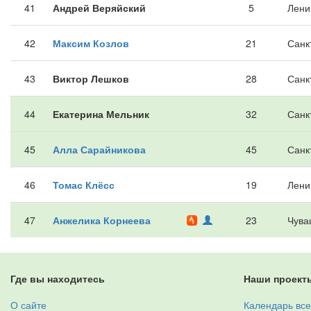
41
Андрей Веряйский
5
Лени
42
Максим Козлов
21
Санк
43
Виктор Лешков
28
Санк
44
Екатерина Мельник
32
Санк
45
Алла Сарайникова
45
Санк
46
Томас Клёсс
19
Лени
47
Анжелика Корнеева
23
Чува
Где вы находитесь
Наши проект
О сайте
Календарь все