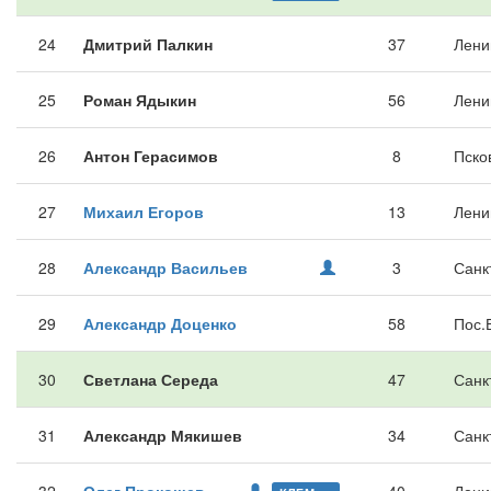
24
Дмитрий Палкин
37
Лени
25
Роман Ядыкин
56
Лени
26
Антон Герасимов
8
Пско
27
Михаил Егоров
13
Лени
28
Александр Васильев
3
Санк
29
Александр Доценко
58
Пос.
30
Светлана Середа
47
Санк
31
Александр Мякишев
34
Санк