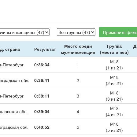
Применить филь
Место среди
Группа
Д
д, страна
Результат
мужчин/женщин
(место в ней)
М18
т-Петербург
0:36:34
1
(1 из 21)
М18
нградская обл.
0:36:41
2
(2 из 21)
М18
т-Петербург
0:38:11
3
(3 из 21)
М18
дловская обл.
0:39:04
4
(4 из 21)
М18
оградская обл.
0:40:52
5
(5 из 21)