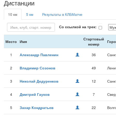
Дистанции
10 км
5 км
Результаты в КЛБМатче
Со ссылкой на трек:
Стартовый
Место
Имя
Горо
номер
1
Александр Павленин
36
Санк
2
Владимир Созонов
49
Лени
3
Николай Дедуренков
12
Санк
4
Дмитрий Гауков
7
Свер
5
Захар Кондратьев
22
Волг