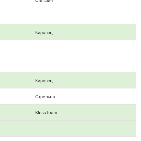
Сильвия
Кировец
Кировец
Стрельна
KlessTeam