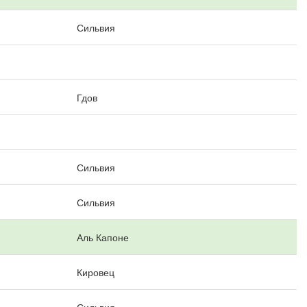
Сильвия
Гдов
Сильвия
Сильвия
Аль Капоне
Кировец