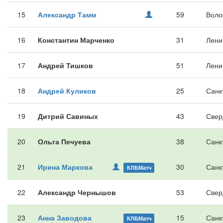
15
Александр Тамм
59
Воло
16
Константин Марченко
31
Лени
17
Андрей Тишков
51
Лени
18
Андрей Куликов
25
Санк
19
Дитрий Савиных
43
Свер
20
Ольга Печуева
38
Санк
21
Ирина Маркова
30
Санк
КЛБМатч
22
Александр Чернышов
53
Свер
23
Анна Заводова
15
Санк
КЛБМатч