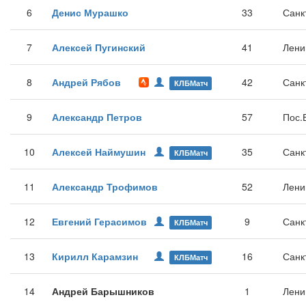
6
Денис Мурашко
33
Санк
7
Алексей Пугинский
41
Лени
8
Андрей Рябов
42
Санк
КЛБМатч
9
Александр Петров
57
Пос.
10
Алексей Наймушин
35
Санк
КЛБМатч
11
Александр Трофимов
52
Лени
12
Евгений Герасимов
9
Санк
КЛБМатч
13
Кирилл Карамзин
16
Санк
КЛБМатч
14
Андрей Барышников
1
Лени