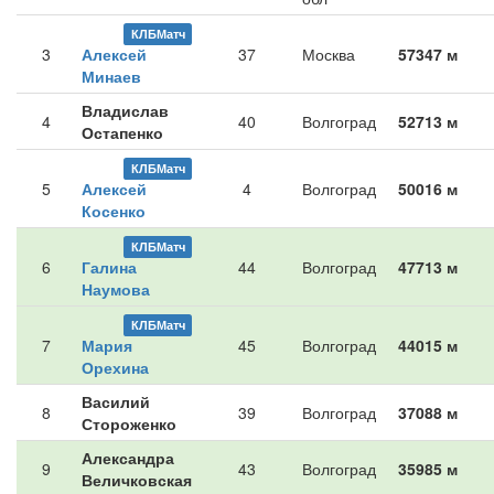
КЛБМатч
3
Алексей
37
Москва
57347 м
Минаев
Владислав
4
40
Волгоград
52713 м
Остапенко
КЛБМатч
5
Алексей
4
Волгоград
50016 м
Косенко
КЛБМатч
6
Галина
44
Волгоград
47713 м
Наумова
КЛБМатч
7
Мария
45
Волгоград
44015 м
Орехина
Василий
8
39
Волгоград
37088 м
Стороженко
Александра
9
43
Волгоград
35985 м
Величковская