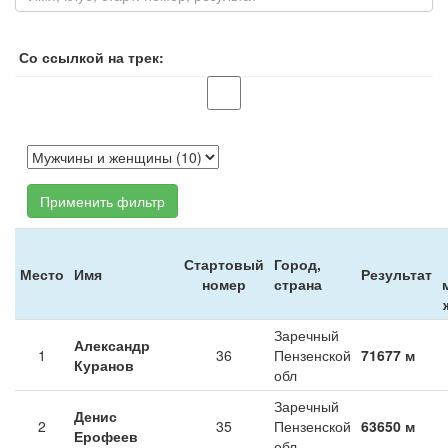
Со ссылкой на трек:
Применить фильтр
Стартовый
Город,
Место
Имя
Результат
номер
страна
Заречный
Александр
1
36
Пензенской
71677 м
Куранов
обл
Заречный
Денис
2
35
Пензенской
63650 м
Ерофеев
обл