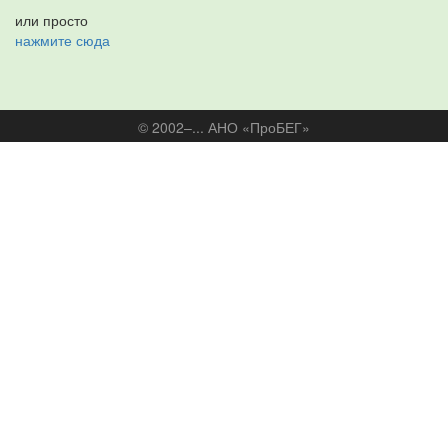
или просто
нажмите сюда
© 2002–... АНО «ПроБЕГ»