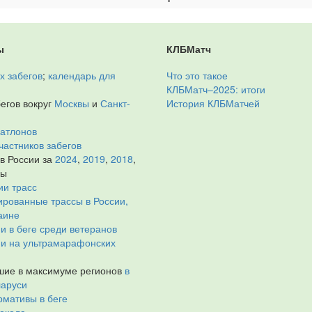
ы
КЛБМатч
х забегов
;
календарь для
Что это такое
КЛБМатч–2025: итоги
егов вокруг
Москвы
и
Санкт-
История КЛБМатчей
иатлонов
частников забегов
 в России за
2024
,
2019
,
2018
,
ды
ии трасс
рованные трассы в России,
аине
и в беге среди ветеранов
ии на ультрамарафонских
ие в максимуме регионов
в
ларуси
мативы в беге