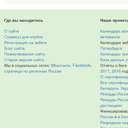
Где вы находитесь
Наши проект
О сайте
Календарь все
Сервисы для клубов
ветеранов
Регистрация на забеги
Календари заб
Блог сайта
Петербурга
Пожертвования сайту
Календарь тр
Старая версия сайта
База данных у
Мы в социальных сетях:
ВКонтакте
,
Facebook
,
Отчёты о беге
страницы по регионам России
2017
,
2016
го
О сертификац
Все сертифици
Беларуси, Укр
Рекорды Росси
Рекорды Росс
дистанциях
Финишировавш
России
и
в Бе
Разрядные нор