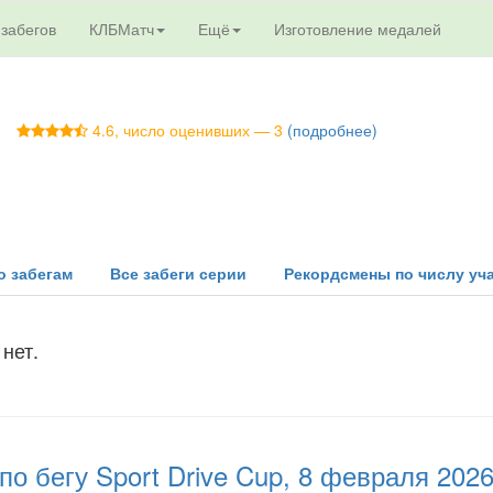
 забегов
КЛБМатч
Ещё
Изготовление медалей
4.6, число оценивших — 3
(подробнее)
о забегам
Все забеги серии
Рекордсмены по числу уч
нет.
по бегу Sport Drive Cup, 8 февраля 202