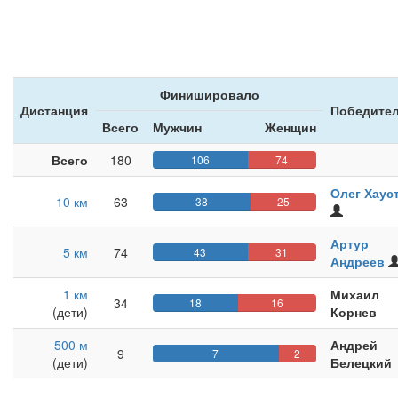
Финишировало
Дистанция
Победител
Всего
Мужчин
Женщин
Всего
180
106
74
Олег Хаус
10 км
63
38
25
Зарегист
на
Артур
сайте
5 км
74
43
31
Андреев
1 км
Михаил
34
18
16
(дети)
Корнев
500 м
Андрей
9
7
2
(дети)
Белецкий