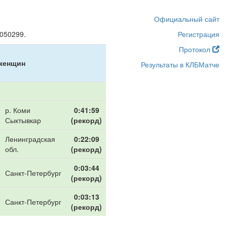
Официальный сайт
050299.
Регистрация
Протокол
женщин
Результаты в КЛБМатче
р. Коми
0:41:59
Сыктывкар
(рекорд)
Ленинградская
0:22:09
обл.
(рекорд)
0:03:44
Санкт-Петербург
(рекорд)
0:03:13
Санкт-Петербург
(рекорд)