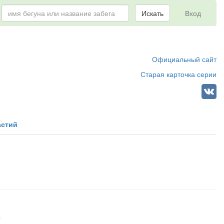
Искать
Вход
Официальный сайт
Старая карточка серии
астий
6