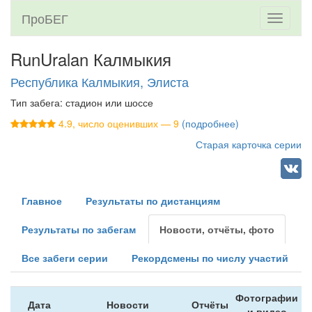
ПроБЕГ
Toggle
navigati
RunUralan Калмыкия
Республика Калмыкия, Элиста
Тип забега: стадион или шоссе
4.9, число оценивших — 9
(подробнее)
Старая карточка серии
Главное
Результаты по дистанциям
Результаты по забегам
Новости, отчёты, фото
Все забеги серии
Рекордсмены по числу участий
Фотографии
Дата
Новости
Отчёты
и видео