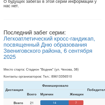
О будущих забегах в этой серии информации у
нас нет.
Последний забег серии:
Легкоатлетический кросс-гандикап,
посвященный Дню образования
Звениговского района, 6 сентября
2025
Место старта: Стадион "Водник" (ул. Чехова, 38)
Контакты организаторов: Тел.: 89613356510
Финишировало
Дистанция
Победител
Всего
Мужчин
Женщин
Всего
21
14
7