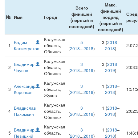
Макс.
Всего
финишей
финишей
Сред
№
Имя
Город
подряд
(первый и
резу
(первый и
последний)
последний)
Калужская
Вадим
5
3 (
2018
–
1
область,
2:07:
Калистратов
(
2018
...
2018
)
2018
)
Обнинск
Калужская
Владимир
3
3 (
2018
–
2
область,
2:03:
Чаусов
(
2018
...
2019
)
2019
)
Обнинск
Калужская
Александр
3
1 (
2018
–
3
область,
1:51:
Корочков
(
2018
...
2018
)
2018
)
Жуков
Калужская
Владислав
3
1 (
2018
–
4
область,
2:02:
Пахомкин
(
2018
...
2018
)
2018
)
Обнинск
Калужская
Владимир
3
1 (
2018
–
5
область,
1:46:
Певицкий
(
2018
...
2018
)
2018
)