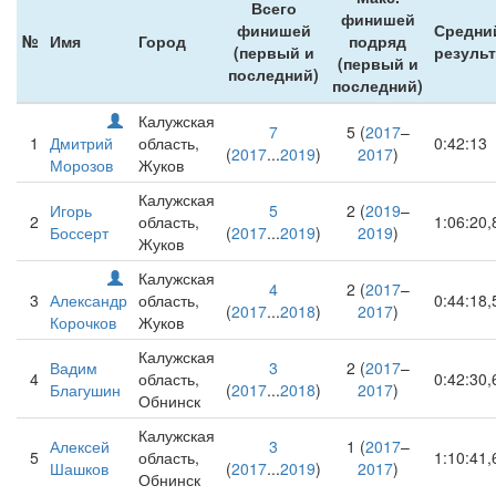
Всего
финишей
финишей
Средни
№
Имя
Город
подряд
(первый и
результ
(первый и
последний)
последний)
Калужская
7
5 (
2017
–
1
Дмитрий
область,
0:42:13
(
2017
...
2019
)
2017
)
Морозов
Жуков
Калужская
Игорь
5
2 (
2019
–
2
область,
1:06:20,
Боссерт
(
2017
...
2019
)
2019
)
Жуков
Калужская
4
2 (
2017
–
3
Александр
область,
0:44:18,
(
2017
...
2018
)
2017
)
Корочков
Жуков
Калужская
Вадим
3
2 (
2017
–
4
область,
0:42:30,
Благушин
(
2017
...
2018
)
2017
)
Обнинск
Калужская
Алексей
3
1 (
2017
–
5
область,
1:10:41,
Шашков
(
2017
...
2019
)
2017
)
Обнинск