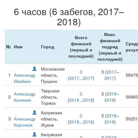
6 часов (6 забегов, 2017–
2018)
Макс.
Всего
финишей
финишей
Сред
№
Имя
Город
подряд
(первый и
резул
(первый и
последний)
последний)
Московская
3
3 (
2017
–
1
Александр
область,
58476
(
2017
...
2017
)
2017
)
Ивайкин
Пущино
Тверская
Александр
3
3 (
2018
–
2
область,
56860
Калинин
(
2018
...
2018
)
2018
)
Торжок
Калужская
3
3 (
2018
–
3
Александр
область,
50251
(
2018
...
2018
)
2018
)
Корочков
Жуков
Калужская
3
3 (
2018
–