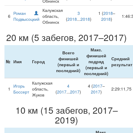
Обнинск
Калужская
Роман
3
1 (
2018
–
6
область,
1:46:
Подвысоцкий
(
2018
...
2018
)
2018
)
Обнинск
20 км (5 забегов, 2017–2017)
Макс.
Всего
финишей
финишей
Средний
№
Имя
Город
подряд
(первый и
результат
(первый и
последний)
последний)
Калужская
Игорь
4
4 (
2017
–
1
область,
2:29:11,75
Боссерт
(
2017
...
2017
)
2017
)
Жуков
10 км (15 забегов, 2017–
2019)
Макс.