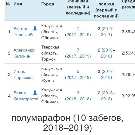
финишей
Сред
№
Имя
Город
подряд
(первый и
резул
(первый и
последний)
последний)
Калужская
Виктор
7
3 (
2017
–
1
область,
2:36:4
Чернышёв
(
2017
...
2019
)
2017
)
Обнинск
Тверская
Александр
7
2 (
2018
–
2
область,
2:56:4
Калинин
(
2017
...
2019
)
2018
)
Торжок
Калужская
Игорь
5
3 (
2017
–
3
область,
2:26:5
Паршиков
(
2017
...
2019
)
2018
)
Жуков
Калужская
Вадим
3
2 (
2018
–
4
область,
3:22:0
Калистратов
(
2018
...
2018
)
2018
)
Обнинск
полумарафон (10 забегов,
2018–2019)