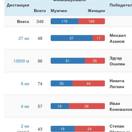
Дистанция
Победител
Всего
Мужчин
Женщин
Всего
348
179
169
Михаил
27 км
48
37
11
Азанов
Эдгар
13500 м
96
61
35
Осипян
Никита
8 км
74
30
44
Латкин
Иван
4 км
57
19
38
Коновало
2 км
Степан
43
19
24
(дети)
Шипицын