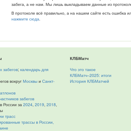
забега, а не нам. Мы лишь выкладываем данные из протокол
В протоколе всё правильно, а на нашем сайте есть ошибка и
нажмите сюда
.
ы
КЛБМатч
х забегов
;
календарь для
Что это такое
КЛБМатч–2025: итоги
егов вокруг
Москвы
и
Санкт-
История КЛБМатчей
иатлонов
частников забегов
 в России за
2024
,
2019
,
2018
,
ды
ии трасс
рованные трассы в России,
аине