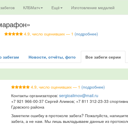
 забегов
КЛБМатч
Ещё
Изготовление медалей
умарафон»
4.9, число оценивших — 1
(подробнее)
о забегам
Новости, отчёты, фото
Все забеги серии
4.9, число оценивших — 1
(подробнее)
Контакты организаторов:
sergioalimov@mail.ru
+7 921 966-00-37 Сергей Алимов; +7 811 312-23-33 спортив
Гдовского района
Заметили ошибку в протоколе забега? Пожалуйста, напишите
забега, а не нам. Мы лишь выкладываем данные из протокол