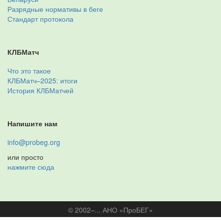
Разрядные нормативы в беге
Стандарт протокола
КЛБМатч
Что это такое
КЛБМатч–2025: итоги
История КЛБМатчей
Напишите нам
info@probeg.org
или просто
нажмите сюда
© 2002–... АНО «ПроБЕГ»