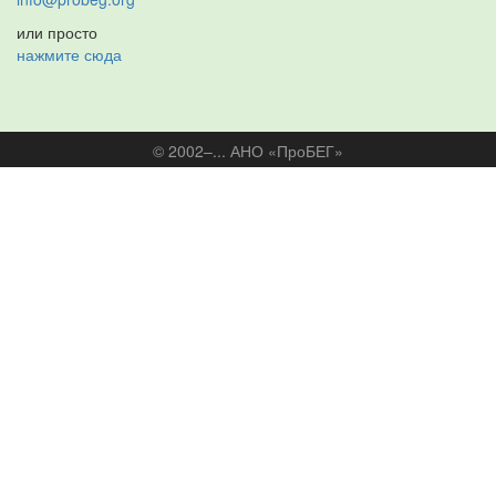
или просто
нажмите сюда
© 2002–... АНО «ПроБЕГ»