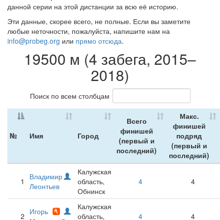
данной серии на этой дистанции за всю её историю.
Эти данные, скорее всего, не полные. Если вы заметите
любые неточности, пожалуйста, напишите нам на
info@probeg.org
или
прямо отсюда
.
19500 м (4 забега, 2015–
2018)
Поиск по всем столбцам
Макс.
Всего
финишей
финишей
№
Имя
Город
подряд
(первый и
(первый и
последний)
последний)
Калужская
Владимир
1
область,
4
4
Леонтьев
Обнинск
Калужская
Игорь
2
область,
4
4