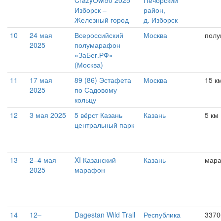
CrazyOwl50 2025
Печорский
Изборск –
район,
Железный город
д. Изборск
10
24 мая
Всероссийский
Москва
пол
2025
полумарафон
«ЗаБег.РФ»
(Москва)
11
17 мая
89 (86) Эстафета
Москва
15 к
2025
по Садовому
кольцу
12
3 мая 2025
5 вёрст Казань
Казань
5 км
центральный парк
13
2–4 мая
XI Казанский
Казань
мар
2025
марафон
14
12–
Dagestan Wild Trail
Республика
3370