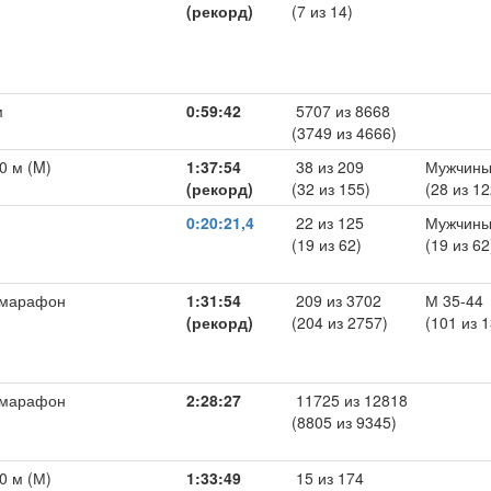
(рекорд)
(7 из 14)
м
0:59:42
5707 из 8668
(3749 из 4666)
0 м (M)
1:37:54
38 из 209
Мужчины
(рекорд)
(32 из 155)
(28 из 12
0:20:21,4
22 из 125
Мужчины
(19 из 62)
(19 из 62
умарафон
1:31:54
209 из 3702
М 35-44
(рекорд)
(204 из 2757)
(101 из 
умарафон
2:28:27
11725 из 12818
(8805 из 9345)
0 м (М)
1:33:49
15 из 174