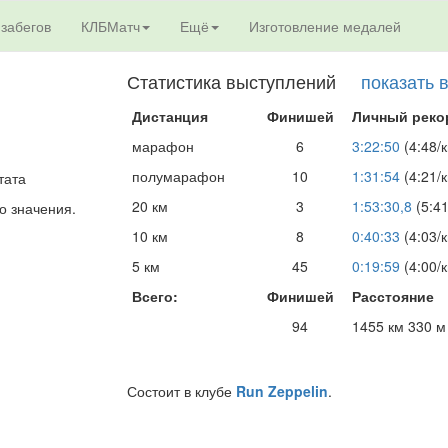
 забегов
КЛБМатч
Ещё
Изготовление медалей
Статистика выступлений
показать 
Дистанция
Финишей
Личный реко
марафон
6
3:22:50
(4:48/
полумарафон
10
1:31:54
(4:21/
тата
20 км
3
1:53:30,8
(5:41
о значения.
10 км
8
0:40:33
(4:03/
5 км
45
0:19:59
(4:00/
Всего:
Финишей
Расстояние
94
1455 км 330 м
Состоит в клубе
Run Zeppelin
.