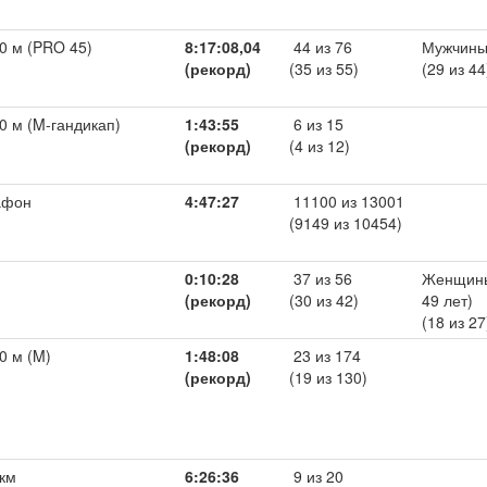
0 м (PRO 45)
8:17:08,04
44 из 76
Мужчин
(рекорд)
(35 из 55)
(29 из 44
0 м (M-гандикап)
1:43:55
6 из 15
(рекорд)
(4 из 12)
афон
4:47:27
11100 из 13001
(9149 из 10454)
0:10:28
37 из 56
Женщины
(рекорд)
(30 из 42)
49 лет)
(18 из 27
0 м (M)
1:48:08
23 из 174
(рекорд)
(19 из 130)
 км
6:26:36
9 из 20