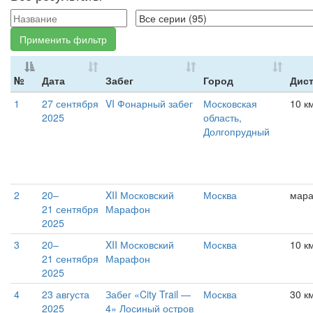
Применить фильтр
№
Дата
Забег
Город
Дис
1
27 сентября
VI Фонарный забег
Московская
10 к
2025
область,
Долгопрудный
2
20–
XII Московский
Москва
мар
21 сентября
Марафон
2025
3
20–
XII Московский
Москва
10 к
21 сентября
Марафон
2025
4
23 августа
Забег «City Trail —
Москва
30 к
2025
4» Лосиный остров