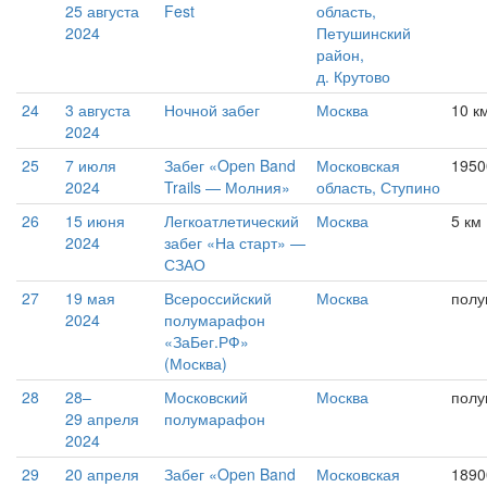
25 августа
Fest
область,
2024
Петушинский
район,
д. Крутово
24
3 августа
Ночной забег
Москва
10 к
2024
25
7 июля
Забег «Open Band
Московская
1950
2024
Trails — Молния»
область, Ступино
26
15 июня
Легкоатлетический
Москва
5 км
2024
забег «На старт» —
СЗАО
27
19 мая
Всероссийский
Москва
пол
2024
полумарафон
«ЗаБег.РФ»
(Москва)
28
28–
Московский
Москва
пол
29 апреля
полумарафон
2024
29
20 апреля
Забег «Open Band
Московская
1890