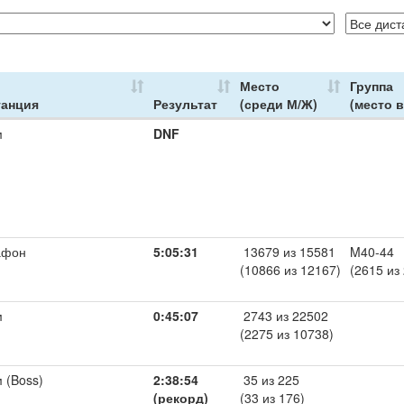
Место
Группа
танция
Результат
(среди М/Ж)
(место в
м
DNF
афон
5:05:31
13679 из 15581
M40-44
(10866 из 12167)
(2615 из
м
0:45:07
2743 из 22502
(2275 из 10738)
м (Boss)
2:38:54
35 из 225
(рекорд)
(33 из 176)