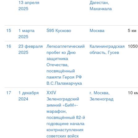
13 апреля
Дагестан,
2025
Махачкала
15
1 марта
S95 Кусково
Москва
5 км
2025
16
23 февраля
Легкоатлетический
Калининградская
1050
2025
пробег ко Дню
область, Гусев
защитника
Отечества,
посвящённый
памяти Героя РФ
В.С.Паламарчука
17
1 декабря
XХIV
г. Москва,
10 к
2024
Зеленоградский
Зеленоград
зимний «БиМ»-
марафон,
посвящённый 82-й
годовщине начала
контрнаступления
советских войск