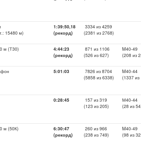
м
1:39:50,18
3334 из 4259
т.: 15480 м)
(рекорд)
(2381 из 2768)
0 м (Т30)
4:44:23
871 из 1106
M40-49
(рекорд)
(526 из 627)
(208 из 2
афон
5:01:03
7826 из 8704
M40-44
(5858 из 6338)
(1337 из
0:28:45
157 из 319
М40-44
(123 из 205)
(28 из 54
0 м (50К)
6:30:47
260 из 966
M40-49
(рекорд)
(238 из 749)
(98 из 32