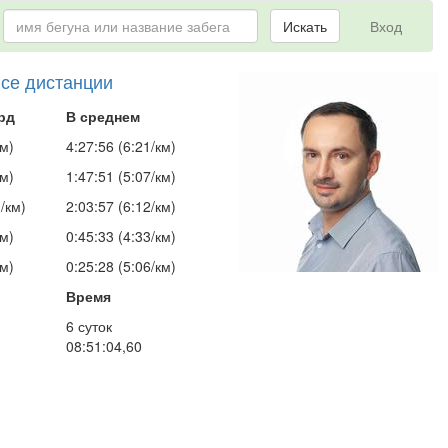
Искать
Вход
все дистанции
рд
В среднем
км)
4:27:56 (6:21/км)
км)
1:47:51 (5:07/км)
/км)
2:03:57 (6:12/км)
км)
0:45:33 (4:33/км)
км)
0:25:28 (5:06/км)
Время
6 суток
08:51:04,60