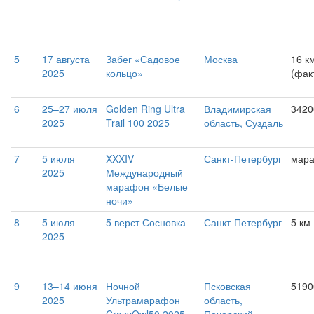
5
17 августа
Забег «Садовое
Москва
16 к
2025
кольцо»
(фак
6
25–27 июля
Golden Ring Ultra
Владимирская
3420
2025
Trail 100 2025
область, Суздаль
7
5 июля
XXXIV
Санкт-Петербург
мар
2025
Международный
марафон «Белые
ночи»
8
5 июля
5 верст Сосновка
Санкт-Петербург
5 км
2025
9
13–14 июня
Ночной
Псковская
5190
2025
Ультрамарафон
область,