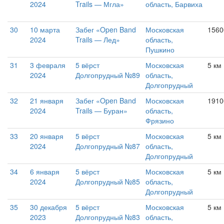
2024
Trails — Мгла»
область, Барвиха
30
10 марта
Забег «Open Band
Московская
1560
2024
Trails — Лед»
область,
Пушкино
31
3 февраля
5 вёрст
Московская
5 км
2024
Долгопрудный №89
область,
Долгопрудный
32
21 января
Забег «Open Band
Московская
1910
2024
Trails — Буран»
область,
Фрязино
33
20 января
5 вёрст
Московская
5 км
2024
Долгопрудный №87
область,
Долгопрудный
34
6 января
5 вёрст
Московская
5 км
2024
Долгопрудный №85
область,
Долгопрудный
35
30 декабря
5 вёрст
Московская
5 км
2023
Долгопрудный №83
область,